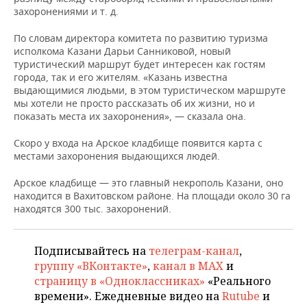
НЕФТЕХИМИЯ
захоронениями и т. д.
РОЗНИЧНАЯ ТОРГОВЛЯ
НОВОСТИ ТЕХНОЛОГИЙ
МЕРОПРИЯТИЯ
НЕФТЬ
По словам директора комитета по развитию туризма
исполкома Казани Дарьи Санниковой, новый
ТРАНСПОРТ
IT
НОВОСТИ МЕРОПРИЯТИЙ
СПОРТ
туристический маршрут будет интересен как гостям
ОПК
города, так и его жителям. «Казань известна
УСЛУГИ
МЕДИА
ВЫЕЗДНАЯ РЕДАКЦИЯ
НОВОСТИ СПОРТА
ОБЩЕСТВО
выдающимися людьми, в этом туристическом маршруте
ЭНЕРГЕТИКА
мы хотели не просто рассказать об их жизни, но и
показать места их захоронения», — сказала она.
ТЕЛЕКОММУНИКАЦИИ
БИЗНЕС-БРАНЧИ
ФУТБОЛ
НОВОСТИ ОБЩЕСТВА
ФОТОГАЛЕРЕЯ
Скоро у входа на Арское кладбище появится карта с
ONLINE-КОНФЕРЕНЦИИ
ХОККЕЙ
ВЛАСТЬ
СЮЖЕТЫ
местами захоронения выдающихся людей.
Арское кладбище — это главный некрополь Казани, оно
ОТКРЫТАЯ ЛЕКЦИЯ
БАСКЕТБОЛ
ИНФРАСТРУКТУРА
СПРАВОЧНИК
находится в Вахитовском районе. На площади около 30 га
находятся 300 тыс. захоронений.
ВОЛЕЙБОЛ
ИСТОРИЯ
СПИСОК ПЕРСОН
ПОЛНАЯ ВЕРСИЯ
КИБЕРСПОРТ
КУЛЬТУРА
СПИСОК КОМПАНИЙ
Подписывайтесь на
телеграм-канал
,
группу «ВКонтакте»
,
канал в MAX
и
ФИГУРНОЕ КАТАНИЕ
МЕДИЦИНА
страницу в «Одноклассниках»
«Реального
времени». Ежедневные видео на
Rutube
и