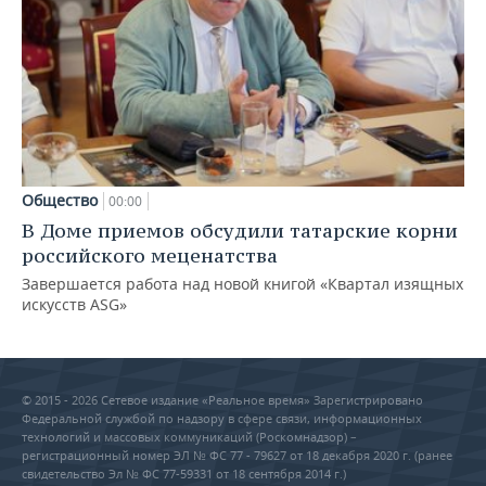
Общество
00:00
В Доме приемов обсудили татарские корни
российского меценатства
Завершается работа над новой книгой «Квартал изящных
искусств ASG»
© 2015 - 2026 Сетевое издание «Реальное время» Зарегистрировано
Федеральной службой по надзору в сфере связи, информационных
технологий и массовых коммуникаций (Роскомнадзор) –
регистрационный номер ЭЛ № ФС 77 - 79627 от 18 декабря 2020 г. (ранее
свидетельство Эл № ФС 77-59331 от 18 сентября 2014 г.)