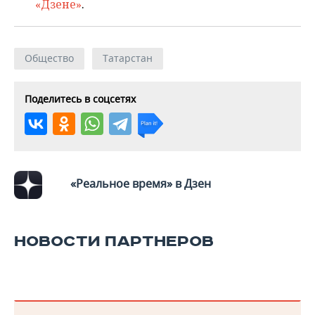
ВОДНЫЕ ВИДЫ СПОРТА
ОБРАЗОВАНИЕ
«Дзене»
.
ХОККЕЙ С МЯЧОМ
ПРОИСШЕСТВИЯ
Общество
Татарстан
Поделитесь в соцсетях
«Реальное время» в Дзен
НОВОСТИ ПАРТНЕРОВ