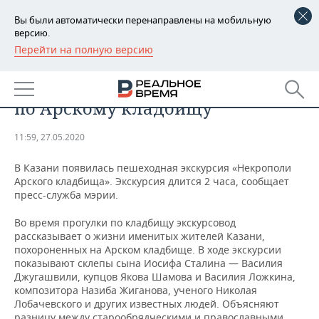
Вы были автоматически перенаправлены на мобильную
версию.
Перейти на полную версию
РЕГИОНЫ
ОБЩЕСТВО
В Казани появилась экскурсия
БАШКОРТОСТАН
НОВОСТИ
по Арскому кладбищу
ТАТАРСТАН
АНАЛИТИКА
11:59, 27.05.2020
УДМУРТИЯ
НОВОСТИ АНАЛИТИКИ
ЭКОНОМИКА
В Казани появилась пешеходная экскурсия «Некрополи
Арского кладбища». Экскурсия длится 2 часа, сообщает
ДЕКЛАРАЦИИ О ДОХОДАХ
НОВОСТИ ЭКОНОМИКИ
ПРОМЫШЛЕННОСТЬ
пресс-служба мэрии.
КОРОЛИ ГОСЗАКАЗА ПФО
ФИНАНСЫ
НОВОСТИ
НЕДВИЖИМОСТЬ
Во время прогулки по кладбищу экскурсовод
ПРОМЫШЛЕННОСТИ
рассказывает о жизни именитых жителей Казани,
ВУЗЫ ТАТАРСТАНА
БАНКИ
НОВОСТИ НЕДВИЖИМОСТИ
АВТО
похороненных на Арском кладбище. В ходе экскурсии
АГРОПРОМ
показывают склепы сына Иосифа Сталина — Василия
Джугашвили, купцов Якова Шамова и Василия Ложкина,
КОМУ ПРИНАДЛЕЖАТ
БЮДЖЕТ
НОВОСТИ АВТО
БИЗНЕС
композитора Назиба Жиганова, ученого Николая
ТОРГОВЫЕ ЦЕНТРЫ
МАШИНОСТРОЕНИЕ
ТАТАРСТАНА
Лобачевского и других известных людей. Объясняют
ИНВЕСТИЦИИ
НОВОСТИ БИЗНЕСА
ТЕХНОЛОГИИ
разницу между старообрядческими и православными