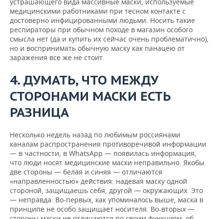
устрашающего вида массивные маски, используемые
медицинскими работниками при тесном контакте с
достоверно инфицированными людьми. Носить такие
респираторы при обычном походе в магазин особого
смысла нет (да и купить их сейчас очень проблематично),
но и воспринимать обычную маску как панацею от
заражения все же не стоит.
4. ДУМАТЬ, ЧТО МЕЖДУ
СТОРОНАМИ МАСКИ ЕСТЬ
РАЗНИЦА
Несколько недель назад по любимым россиянами
каналам распространения противоречивой информации
— в частности, в WhatsApp — появилась информация,
что люди носят медицинские маски неправильно. Якобы
две стороны — белая и синяя — отличаются
«направленностью» действия: надевая маску одной
стороной, защищаешь себя, другой — окружающих. Это
— неправда. Во-первых, как упоминалось выше, маска в
принципе не особо защищает носителя. Во-вторых —
стороны маски не отличаются по своим функциям, об