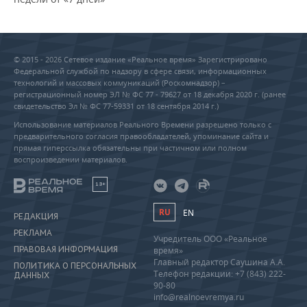
© 2015 - 2026 Сетевое издание «Реальное время» Зарегистрировано
Федеральной службой по надзору в сфере связи, информационных
технологий и массовых коммуникаций (Роскомнадзор) –
регистрационный номер ЭЛ № ФС 77 - 79627 от 18 декабря 2020 г. (ранее
свидетельство Эл № ФС 77-59331 от 18 сентября 2014 г.)
Использование материалов Реального Времени разрешено только с
предварительного согласия правообладателей, упоминание сайта и
прямая гиперссылка обязательны при частичном или полном
воспроизведении материалов.
18+
RU
EN
РЕДАКЦИЯ
РЕКЛАМА
Учредитель ООО «Реальное
ПРАВОВАЯ ИНФОРМАЦИЯ
время»
Главный редактор Саушина А.А.
ПОЛИТИКА О ПЕРСОНАЛЬНЫХ
Телефон редакции: +7 (843) 222-
ДАННЫХ
90-80
info@realnoevremya.ru