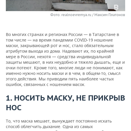
НЕФТЕХИМИЯ
РОЗНИЧНАЯ ТОРГОВЛЯ
НОВОСТИ ТЕХНОЛОГИЙ
МЕРОПРИЯТИЯ
НЕФТЬ
Фото: realnoevremya.ru / Максим Платонов
ТРАНСПОРТ
IT
НОВОСТИ МЕРОПРИЯТИЙ
СПОРТ
ОПК
Во многих странах и регионах России — в Татарстане в
УСЛУГИ
МЕДИА
ВЫЕЗДНАЯ РЕДАКЦИЯ
НОВОСТИ СПОРТА
ОБЩЕСТВО
том числе — на время пандемии COVID-19 ношение
ЭНЕРГЕТИКА
маски, закрывающей рот и нос, стало обязательным
ТЕЛЕКОММУНИКАЦИИ
БИЗНЕС-БРАНЧИ
ФУТБОЛ
НОВОСТИ ОБЩЕСТВА
атрибутом выхода из дома. Надевают их, по крайней
ФОТОГАЛЕРЕЯ
мере в России, нехотя — средства индивидуальной
защиты мешают, в них неудобно и тяжело дышать, еще и
ONLINE-КОНФЕРЕНЦИИ
ХОККЕЙ
ВЛАСТЬ
СЮЖЕТЫ
очки потеют. Кроме того, многие люди не понимают, как
именно нужно носить маски и в чем, в общем-то, смысл
ОТКРЫТАЯ ЛЕКЦИЯ
БАСКЕТБОЛ
ИНФРАСТРУКТУРА
СПРАВОЧНИК
этого действия. Мы приводим пять наиболее частых
ошибок, связанных с ношением масок.
ВОЛЕЙБОЛ
ИСТОРИЯ
СПИСОК ПЕРСОН
ПОЛНАЯ ВЕРСИЯ
1. НОСИТЬ МАСКУ, НЕ ПРИКРЫВ
КИБЕРСПОРТ
КУЛЬТУРА
СПИСОК КОМПАНИЙ
НОС
ФИГУРНОЕ КАТАНИЕ
МЕДИЦИНА
То, что маска мешает, вынуждает постоянно искать
способ облегчить дыхание. Одна из самых