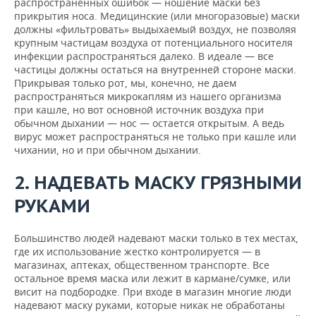
ВОДНЫЕ ВИДЫ СПОРТА
ОБРАЗОВАНИЕ
распространенных ошибок — ношение маски без
прикрытия носа. Медицинские (или многоразовые) маски
должны «фильтровать» выдыхаемый воздух, не позволяя
ХОККЕЙ С МЯЧОМ
ПРОИСШЕСТВИЯ
крупным частицам воздуха от потенциального носителя
инфекции распространяться далеко. В идеале — все
частицы должны остаться на внутренней стороне маски.
Прикрывая только рот, мы, конечно, не даем
распространяться микрокаплям из нашего организма
при кашле, но вот основной источник воздуха при
обычном дыхании — нос — остается открытым. А ведь
вирус может распространяться не только при кашле или
чихании, но и при обычном дыхании.
2. НАДЕВАТЬ МАСКУ ГРЯЗНЫМИ
РУКАМИ
Большинство людей надевают маски только в тех местах,
где их использование жестко контролируется — в
магазинах, аптеках, общественном транспорте. Все
остальное время маска или лежит в кармане/сумке, или
висит на подбородке. При входе в магазин многие люди
надевают маску руками, которые никак не обработаны