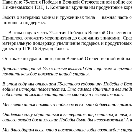
Накануне 75-летия Победы в Великой Отечественной войне со
Нижнекамской ТЭЦ-1. Компания вручила им продуктовые корз
Забота о ветеранах войны и тружениках тыла — важная часть 
помощь и поддержку.
— В этом году в честь 75-летия Победы в Великой Отечествен
Пришлось отложить мероприятия до окончания эпидемии. Сред
материальную поддержку, увеличение подарков и продуктовых
директор ТГК-16 Эдуард Галеев.
Он также поздравил ветеранов Великой Отечественной войны 
Дорогие ветераны! Уважаемые коллеги! От лица всех энергети
помнить каждое поколение нашей страны.
В этом году мы отмечаем 75-летнюю годовщину Победы в Вели
войны в истории человечества. Это символ единения и велича
собственной жизни защищать ее свободу и независимость.
Мы свято чтим память о подвигах всех, кто доблестно сражал
Отдельно хочу обратиться к ветеранам-энергетикам, к тем, к
вашего вклада достижение Победы было бы невозможным! А ва
Мы благодарим всех, кто в послевоенные годы возрождал стран