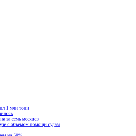
ил 1 млн тонн
зилось
на за семь месяцев
узе с объемом помощи судам
чем на 58%