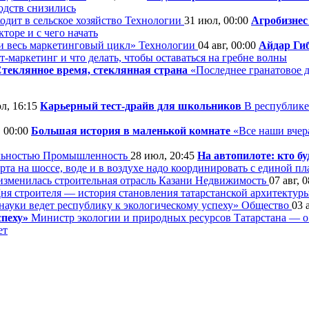
одств снизились
Технологии
31 июл, 00:00
Агробизнес
торе и с чего начать
Технологии
04 авг, 00:00
Айдар Гиб
-маркетинг и что делать, чтобы оставаться на гребне волны
теклянное время, стеклянная страна
«Последнее гранатовое 
л, 16:15
Карьерный тест-драйв для школьников
В республике
, 00:00
Большая история в маленькой комнате
«Все наши вчера
Промышленность
28 июл, 20:45
На автопилоте: кто б
та на шоссе, воде и в воздухе надо координировать с единой п
Недвижимость
07 авг, 
ня строителя — история становления татарстанской архитектуры
Общество
03 
спеху»
Министр экологии и природных ресурсов Татарстана — о р
ет