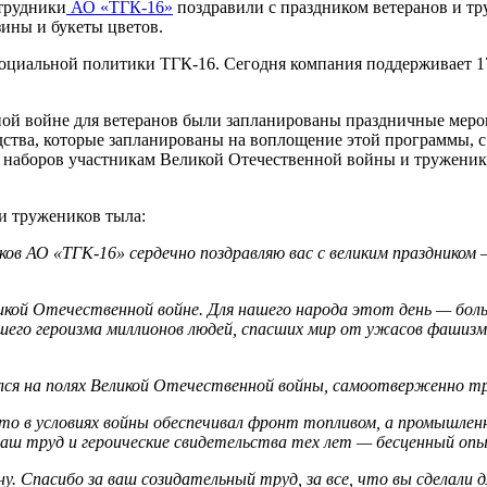
трудники
АО «ТГК-16»
поздравили с праздником ветеранов и тр
ины и букеты цветов.
социальной политики ТГК-16. Сегодня компания поддерживает 17
ной войне для ветеранов были запланированы праздничные мероп
ства, которые запланированы на воплощение этой программы, с
 наборов участникам Великой Отечественной войны и труженик
и тружеников тыла:
ков АО «ТГК-16» сердечно поздравляю вас с великим празднико
кой Отечественной войне. Для нашего народа этот день — бол
йшего героизма миллионов людей, спасших мир от ужасов фашизм
ся на полях Великой Отечественной войны, самоотверженно тру
то в условиях войны обеспечивал фронт топливом, а промышленн
ш труд и героические свидетельства тех лет — бесценный опы
у. Спасибо за ваш созидательный труд, за все, что вы сделали 