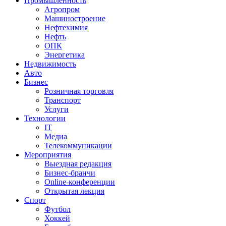
Промышленность
Агропром
Машиностроение
Нефтехимия
Нефть
ОПК
Энергетика
Недвижимость
Авто
Бизнес
Розничная торговля
Транспорт
Услуги
Технологии
IT
Медиа
Телекоммуникации
Мероприятия
Выездная редакция
Бизнес-бранчи
Online-конференции
Открытая лекция
Спорт
Футбол
Хоккей