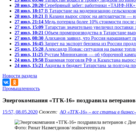
28 июл, 20:20
Серебряный забег: работники «ТАИФ-НК» 
28 июл, 18:17
В Татарстане на модернизацию сельскохозя
28 июл, 10:21
В Казани вырос спрос на автозапчасти — на
27 июл, 21:14
Медь потеряла более 10% стоимости после 
27 июл, 15:09
Татарстан значительно увеличил поставки 
27 июл, 10:21
Объем промпроизводства в Татарстане выро
27 июл, 08:30
Алиханов заявил, что Россия наращивает п
25 июл, 16:45
Запрет на экспорт бензина из России продл
25 июл, 15:28
Александр Новак: ситуация на рынке топли
25 июл, 11:25
Рустам Минниханов — об уборочной кампа
24 июл, 19:58
Взаимная торговля РФ и Казахстана выросл
24 июл, 15:21
Акцизы в бюджет Татарстана за полгода пр
Новости раздела
Промышленность
Энергокомпания «ТГК-16» поздравила ветеранов
15:57, 08.05.2020
Сюжет:
АО «ТГК-16» – все статьи в бизнес-
Фото: Ринат Назметдинов/ realnoevremya.ru