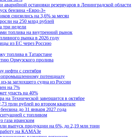
аварийной остановки резервуаров в Ленинградской области
уск бензина «Евро-3»
ков снизились на 3,6% за месяц
осли на 250 млрд рублей
а три недели
ками топлива на внутренний рынок
пливного рынка в 2026 году
тицы из ЕС через Россию
жу топлива в Татарстане
ытию Ормузского пролива
у нефти с сентября
 биопромышленному потенциалу
из-за заглохшего судна из России
нен на 7%
жет упасть на 40%
а на Технической завершится в октябре
,73 трлн рублей во втором квартале
бензина до 31 января 2027 года
 ситуацией с топливом
го газа иранским
ли выпуск продукции на 6%, до 2,19 млн тонн
и работу на КАМАЗе
овационному развитию регионов