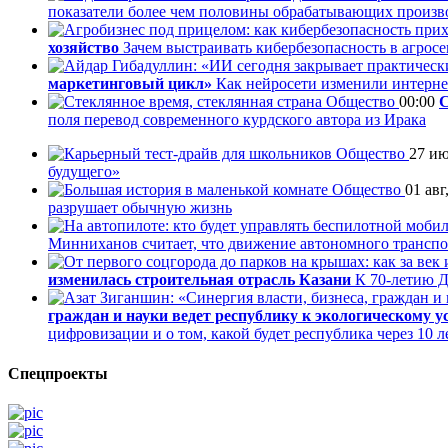
показатели более чем половины обрабатывающих произв
хозяйство
Зачем выстраивать кибербезопасность в агросек
маркетинговый цикл»
Как нейросети изменили интернет
Общество
00:00
С
поля перевод современного курдского автора из Ирака
Общество
27 ию
будущего»
Общество
01 авг
разрушает обычную жизнь
Минниханов считает, что движение автономного транспор
изменилась строительная отрасль Казани
К 70-летию Д
граждан и науки ведет республику к экологическому у
цифровизации и о том, какой будет республика через 10 л
Спецпроекты