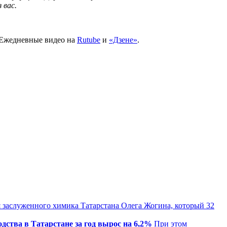
 вас.
 Ежедневные видео на
Rutube
и
«Дзене»
.
 заслуженного химика Татарстана Олега Жогина, который 32
ства в Татарстане за год вырос на 6,2%
При этом