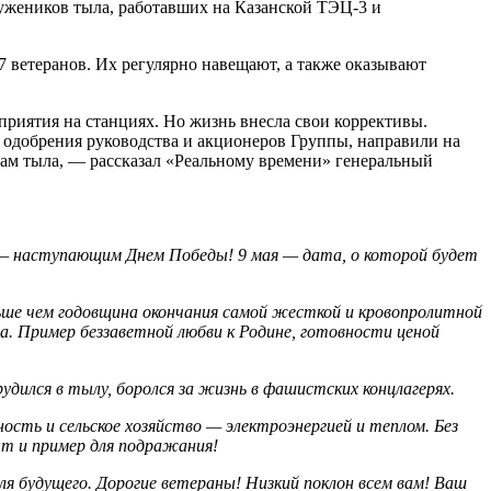
ужеников тыла, работавших на Казанской ТЭЦ-3 и
 ветеранов. Их регулярно навещают, а также оказывают
риятия на станциях. Но жизнь внесла свои коррективы.
 одобрения руководства и акционеров Группы, направили на
ам тыла, — рассказал «Реальному времени» генеральный
м — наступающим Днем Победы! 9 мая — дата, о которой будет
ьше чем годовщина окончания самой жесткой и кровопролитной
а. Пример беззаветной любви к Родине, готовности ценой
дился в тылу, боролся за жизнь в фашистских концлагерях.
ость и сельское хозяйство — электроэнергией и теплом. Без
т и пример для подражания!
для будущего. Дорогие ветераны! Низкий поклон всем вам! Ваш