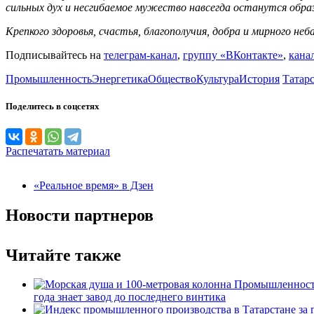
сильных дух и несгибаемое мужество навсегда останутся образ
Крепкого здоровья, счастья, благополучия, добра и мирного неб
Подписывайтесь на
телеграм-канал
,
группу «ВКонтакте»
,
кана
Промышленность
Энергетика
Общество
Культура
История
Татар
Поделитесь в соцсетях
Распечатать материал
«Реальное время» в Дзен
Новости партнеров
Читайте также
Промышленнос
года знает завод до последнего винтика