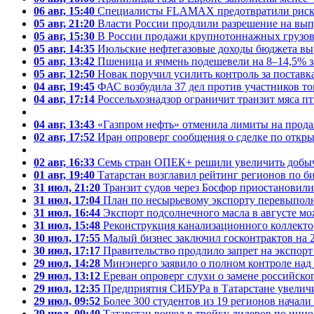
06 авг, 15:40
Специалисты FLAMAX предотвратили риски 
05 авг, 21:20
Власти России продлили разрешение на вып
05 авг, 15:30
В России продажи крупнотоннажных грузови
05 авг, 14:35
Июльские нефтегазовые доходы бюджета выр
05 авг, 13:42
Пшеница и ячмень подешевели на 8–14,5% з
05 авг, 12:50
Новак поручил усилить контроль за постав
04 авг, 19:45
ФАС возбудила 37 дел против участников то
04 авг, 17:14
Россельхознадзор ограничит транзит мяса п
04 авг, 13:43
«Газпром нефть» отменила лимиты на прода
02 авг, 17:52
Иран опроверг сообщения о сделке по откр
02 авг, 16:33
Семь стран ОПЕК+ решили увеличить добыч
01 авг, 19:40
Татарстан возглавил рейтинг регионов по
31 июл, 21:20
Транзит судов через Босфор приостановили 
31 июл, 17:04
План по несырьевому экспорту перевыпол
31 июл, 16:44
Экспорт подсолнечного масла в августе мо
31 июл, 15:48
Реконструкция канализационного коллектор
30 июл, 17:55
Малый бизнес заключил госконтрактов на 2
30 июл, 17:17
Правительство продлило запрет на экспорт 
29 июл, 14:28
Минэнерго заявило о полном контроле над
29 июл, 13:12
Ереван опроверг слухи о замене российско
29 июл, 12:35
Предприятия СИБУРа в Татарстане увеличи
29 июл, 09:52
Более 300 студентов из 19 регионов начал
29 июл, 09:40
Татарстан вошел в тройку лидеров по инн