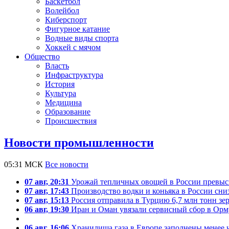
Баскетбол
Волейбол
Киберспорт
Фигурное катание
Водные виды спорта
Хоккей с мячом
Общество
Власть
Инфраструктура
История
Культура
Медицина
Образование
Происшествия
Новости промышленности
05:31 МСК
Все новости
07 авг, 20:31
Урожай тепличных овощей в России превыс
07 авг, 17:43
Производство водки и коньяка в России сни
07 авг, 15:13
Россия отправила в Турцию 6,7 млн тонн зер
06 авг, 19:30
Иран и Оман увязали сервисный сбор в Орм
06 авг, 16:06
Хранилища газа в Европе заполнены менее 