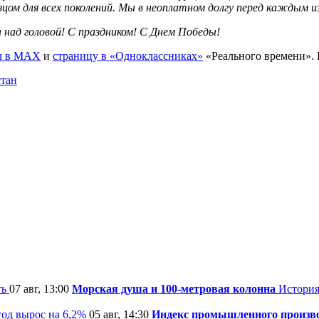
цом для всех поколений. Мы в неоплатном долгу перед каждым из
а над головой! С праздником! С Днем Победы!
л в MAX
и
страницу в «Одноклассниках»
«Реального времени».
стан
ть
07 авг, 13:00
Морская душа и 100-метровая колонна
История
05 авг, 14:30
Индекс промышленного производ