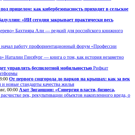
 под прицелом: как кибербезопасность приходит в сельское
адуллин: «ИИ сегодня закрывает практически весь
дерево» Бахтияра Али — редкий для российского книжного
 начал работу профориентационный форум «Профессии
» Наталии Гинзбург — книга о том, как история незаметно
удет управлять беспилотной мобильностью
Рифкат
латформы
08:00
От первого соцгорода до парков на крышах: как за век
 и новые стандарты качества жилья
авг, 00:00
Азат Зиганшин: «Синергия власти, бизнеса,
асчистке рек, рекультивации объектов накопленного вреда, о