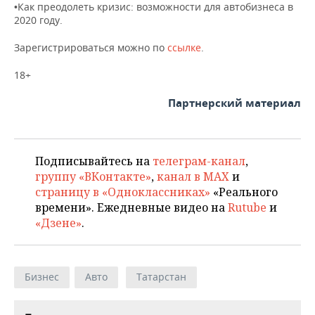
ВОДНЫЕ ВИДЫ СПОРТА
ОБРАЗОВАНИЕ
•Как преодолеть кризис: возможности для автобизнеса в
2020 году.
ХОККЕЙ С МЯЧОМ
ПРОИСШЕСТВИЯ
Зарегистрироваться можно по
ссылке
.
18+
Партнерский материал
Подписывайтесь на
телеграм-канал
,
группу «ВКонтакте»
,
канал в MAX
и
страницу в «Одноклассниках»
«Реального
времени». Ежедневные видео на
Rutube
и
«Дзене»
.
Бизнес
Авто
Татарстан