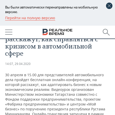
Вы были автоматически перенаправлены на мобильную
версию.
Перейти на полную версию
РЕГИОНЫ
БИЗНЕС
На бесплатном онлайн-курсе
БАШКОРТОСТАН
НОВОСТИ
расскажут, как справляться с
ТАТАРСТАН
АНАЛИТИКА
кризисом в автомобильной
сфере
УДМУРТИЯ
НОВОСТИ АНАЛИТИКИ
ЭКОНОМИКА
14:07, 29.04.2020
ДЕКЛАРАЦИИ О ДОХОДАХ
НОВОСТИ ЭКОНОМИКИ
ПРОМЫШЛЕННОСТЬ
30 апреля в 15.00 для представителей автомобильного
КОРОЛИ ГОСЗАКАЗА ПФО
ФИНАНСЫ
НОВОСТИ
НЕДВИЖИМОСТЬ
дела пройдет бесплатная онлайн-конференция, на
ПРОМЫШЛЕННОСТИ
которой расскажут, как адаптировать бизнес к новым
ВУЗЫ ТАТАРСТАНА
БАНКИ
НОВОСТИ НЕДВИЖИМОСТИ
АВТО
экономическим реалиям. Видеоурок организован
АГРОПРОМ
Министерством экономики Татарстана совместно с
Фондом поддержки предпринимательства, проектом
КОМУ ПРИНАДЛЕЖАТ
БЮДЖЕТ
НОВОСТИ АВТО
БИЗНЕС
«Фабрика предпринимательства» и центром «Мой
ТОРГОВЫЕ ЦЕНТРЫ
МАШИНОСТРОЕНИЕ
ТАТАРСТАНА
бизнес» по поручению президента республики Рустама
ИНВЕСТИЦИИ
НОВОСТИ БИЗНЕСА
ТЕХНОЛОГИИ
Минниханова. Онлайн-трансляция запущена в рамках