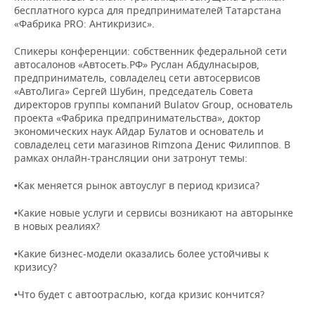
НЕФТЕХИМИЯ
бесплатного курса для предпринимателей Татарстана
«Фабрика PRO: Антикризис».
РОЗНИЧНАЯ ТОРГОВЛЯ
НОВОСТИ ТЕХНОЛОГИЙ
МЕРОПРИЯТИЯ
НЕФТЬ
Спикеры конференции: собственник федеральной сети
ТРАНСПОРТ
IT
НОВОСТИ МЕРОПРИЯТИЙ
СПОРТ
автосалонов «Автосеть.РФ» Руслан Абдулнасыров,
ОПК
предприниматель, совладелец сети автосервисов
УСЛУГИ
МЕДИА
ВЫЕЗДНАЯ РЕДАКЦИЯ
НОВОСТИ СПОРТА
ОБЩЕСТВО
«АвтоЛига» Сергей Шубин, председатель Совета
ЭНЕРГЕТИКА
директоров группы компаний Bulatov Group, основатель
проекта «Фабрика предпринимательства», доктор
ТЕЛЕКОММУНИКАЦИИ
БИЗНЕС-БРАНЧИ
ФУТБОЛ
НОВОСТИ ОБЩЕСТВА
ФОТОГАЛЕРЕЯ
экономических наук Айдар Булатов и основатель и
совладелец сети магазинов Rimzona Денис Филиппов. В
ONLINE-КОНФЕРЕНЦИИ
ХОККЕЙ
ВЛАСТЬ
СЮЖЕТЫ
рамках онлайн-трансляции они затронут темы:
•Как меняется рынок автоуслуг в период кризиса?
ОТКРЫТАЯ ЛЕКЦИЯ
БАСКЕТБОЛ
ИНФРАСТРУКТУРА
СПРАВОЧНИК
•Какие новые услуги и сервисы возникают на авторынке
ВОЛЕЙБОЛ
ИСТОРИЯ
СПИСОК ПЕРСОН
ПОЛНАЯ ВЕРСИЯ
в новых реалиях?
КИБЕРСПОРТ
КУЛЬТУРА
СПИСОК КОМПАНИЙ
•Какие бизнес-модели оказались более устойчивы к
кризису?
ФИГУРНОЕ КАТАНИЕ
МЕДИЦИНА
•Что будет с автоотраслью, когда кризис кончится?