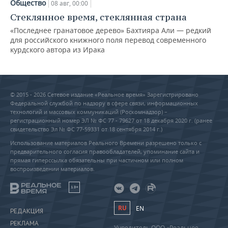
Общество
08 авг, 00:00
Стеклянное время, стеклянная страна
«Последнее гранатовое дерево» Бахтияра Али — редкий
для российского книжного поля перевод современного
курдского автора из Ирака
© 2015 - 2026 Сетевое издание «Реальное время» Зарегистрировано
Федеральной службой по надзору в сфере связи, информационных
технологий и массовых коммуникаций (Роскомнадзор) –
регистрационный номер ЭЛ № ФС 77 - 79627 от 18 декабря 2020 г. (ранее
свидетельство Эл № ФС 77-59331 от 18 сентября 2014 г.)
Использование материалов Реального Времени разрешено только с
предварительного согласия правообладателей, упоминание сайта и
прямая гиперссылка обязательны при частичном или полном
воспроизведении материалов.
18+
RU
EN
РЕДАКЦИЯ
РЕКЛАМА
Учредитель ООО «Реальное