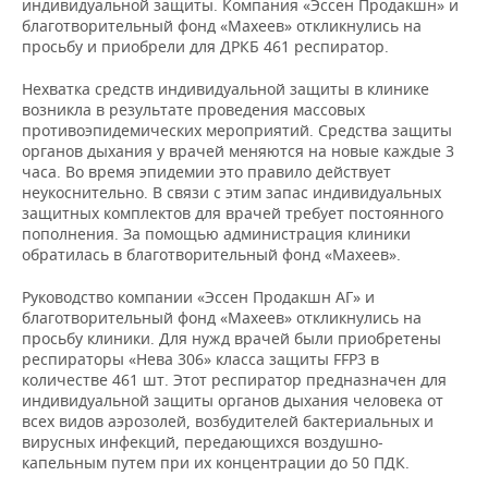
индивидуальной защиты. Компания «Эссен Продакшн» и
НЕФТЕХИМИЯ
благотворительный фонд «Махеев» откликнулись на
РОЗНИЧНАЯ ТОРГОВЛЯ
НОВОСТИ ТЕХНОЛОГИЙ
МЕРОПРИЯТИЯ
просьбу и приобрели для ДРКБ 461 респиратор.
НЕФТЬ
Нехватка средств индивидуальной защиты в клинике
ТРАНСПОРТ
IT
НОВОСТИ МЕРОПРИЯТИЙ
СПОРТ
ОПК
возникла в результате проведения массовых
противоэпидемических мероприятий. Средства защиты
УСЛУГИ
МЕДИА
ВЫЕЗДНАЯ РЕДАКЦИЯ
НОВОСТИ СПОРТА
ОБЩЕСТВО
органов дыхания у врачей меняются на новые каждые 3
ЭНЕРГЕТИКА
часа. Во время эпидемии это правило действует
ТЕЛЕКОММУНИКАЦИИ
БИЗНЕС-БРАНЧИ
ФУТБОЛ
НОВОСТИ ОБЩЕСТВА
ФОТОГАЛЕРЕЯ
неукоснительно. В связи с этим запас индивидуальных
защитных комплектов для врачей требует постоянного
пополнения. За помощью администрация клиники
ONLINE-КОНФЕРЕНЦИИ
ХОККЕЙ
ВЛАСТЬ
СЮЖЕТЫ
обратилась в благотворительный фонд «Махеев».
ОТКРЫТАЯ ЛЕКЦИЯ
БАСКЕТБОЛ
ИНФРАСТРУКТУРА
СПРАВОЧНИК
Руководство компании «Эссен Продакшн АГ» и
благотворительный фонд «Махеев» откликнулись на
просьбу клиники. Для нужд врачей были приобретены
ВОЛЕЙБОЛ
ИСТОРИЯ
СПИСОК ПЕРСОН
ПОЛНАЯ ВЕРСИЯ
респираторы «Нева 306» класса защиты FFP3 в
количестве 461 шт. Этот респиратор предназначен для
КИБЕРСПОРТ
КУЛЬТУРА
СПИСОК КОМПАНИЙ
индивидуальной защиты органов дыхания человека от
всех видов аэрозолей, возбудителей бактериальных и
ФИГУРНОЕ КАТАНИЕ
МЕДИЦИНА
вирусных инфекций, передающихся воздушно-
капельным путем при их концентрации до 50 ПДК.