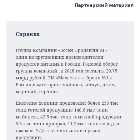
ВОДНЫЕ ВИДЫ СПОРТА
ОБРАЗОВАНИЕ
Партнерский материал
ХОККЕЙ С МЯЧОМ
ПРОИСШЕСТВИЯ
Справка
Группа Компаний «Эссен Продакшн АГ» —
один из крупнейших производителей
продуктов питания в России. Годовой оборот
группы компаний за 2018 год составил 20,75
млрд рублей. ТМ «Махеевъ» — бренд №1 в
России в категории: майонез, кетчуп, джем,
маринад, горчица.
Ежегодно холдинг производит более 236 тыс.
тонн готовой продукции: 148,6 тыс. тонн
майонеза, 42,5 тыс. тонн томатной продукции,
6,3 тыс. тонн приправ, 11,3 тыс. тонн повидла,
джемов, 27,8 тыс. тонн кондитерской
продукции.