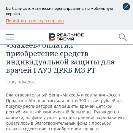
Вы были автоматически перенаправлены на мобильную
версию.
Перейти на полную версию
РЕГИОНЫ
ОБЩЕСТВО
Благотворительный фонд
БАШКОРТОСТАН
НОВОСТИ
«Махеев» оплатил
ТАТАРСТАН
АНАЛИТИКА
приобретение средств
индивидуальной защиты для
УДМУРТИЯ
НОВОСТИ АНАЛИТИКИ
ЭКОНОМИКА
врачей ГАУЗ ДРКБ МЗ РТ
ДЕКЛАРАЦИИ О ДОХОДАХ
НОВОСТИ ЭКОНОМИКИ
ПРОМЫШЛЕННОСТЬ
13:36, 16.04.2020
КОРОЛИ ГОСЗАКАЗА ПФО
ФИНАНСЫ
НОВОСТИ
НЕДВИЖИМОСТЬ
ПРОМЫШЛЕННОСТИ
Благотворительный фонд «Махеев» и компания «Эссен
Продакшн АГ» перечислили почти 300 тысяч рублей на
ВУЗЫ ТАТАРСТАНА
БАНКИ
НОВОСТИ НЕДВИЖИМОСТИ
АВТО
покупку респираторов для защиты врачей Детской
АГРОПРОМ
республиканской клинической больницы. Руководство
КОМУ ПРИНАДЛЕЖАТ
БЮДЖЕТ
НОВОСТИ АВТО
БИЗНЕС
клиники, на фоне угрозы распространения коронавируса,
ТОРГОВЫЕ ЦЕНТРЫ
МАШИНОСТРОЕНИЕ
обратилось в благотворительный фонд с просьбой
ТАТАРСТАНА
оказать содействие в приобретении средств
ИНВЕСТИЦИИ
НОВОСТИ БИЗНЕСА
ТЕХНОЛОГИИ