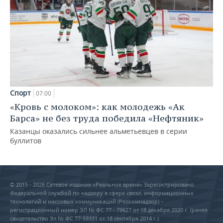
Спорт
07:00
«Кровь с молоком»: как молодежь «Ак
Барса» не без труда победила «Нефтяник»
Казанцы оказались сильнее альметьевцев в серии
буллитов
© 2015 - 2026 Сетевое издание «Реальное время» Зарегистрировано
Федеральной службой по надзору в сфере связи, информационных
технологий и массовых коммуникаций (Роскомнадзор) –
регистрационный номер ЭЛ № ФС 77 - 79627 от 18 декабря 2020 г. (ранее
свидетельство Эл № ФС 77-59331 от 18 сентября 2014 г.)