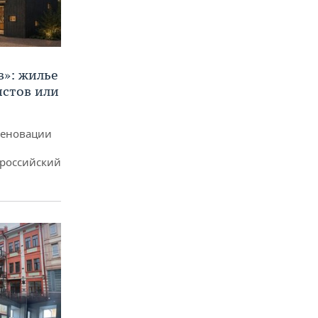
в»: жилье
истов или
реновации
ероссийский