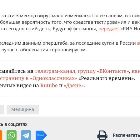
 за эти 3 месяца вирус мало изменился. По ее словам, в этом
 большая вероятность того, что средства тестирования и ва
на сегодняшний день, будут эффективны,
передает
«РИА Но
оследним данным оперштаба, за последние сутки в России
случаев заболевания коронавирусом.
сывайтесь на
телеграм-канал
,
группу «ВКонтакте»
,
кан
страницу в «Одноклассниках»
«Реального времени».
евные видео на
Rutube
и
«Дзене»
.
Медицина
ь в соцсетях
Распечатать