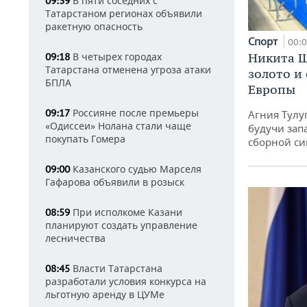
В пяти соседних с
09:39
Татарстаном регионах объявили
ракетную опасность
Спорт
00:
В четырех городах
Никита Ш
09:18
Татарстана отменена угроза атаки
золото и
БПЛА
Европы
Россияне после премьеры
09:17
Агния Тулу
«Одиссеи» Нолана стали чаще
будучи зап
покупать Гомера
сборной си
Казанского судью Марселя
09:00
Гафарова объявили в розыск
При исполкоме Казани
08:59
планируют создать управление
лесничества
Власти Татарстана
08:45
разработали условия конкурса на
льготную аренду в ЦУМе