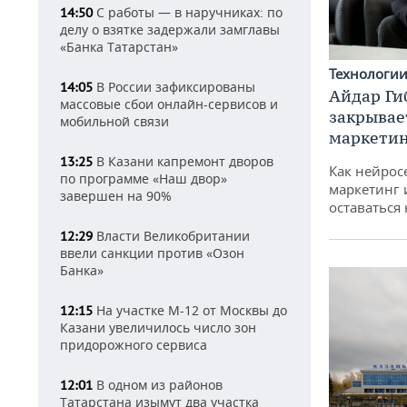
С работы — в наручниках: по
14:50
делу о взятке задержали замглавы
«Банка Татарстан»
Технологи
В России зафиксированы
14:05
Айдар Ги
массовые сбои онлайн-сервисов и
закрывае
мобильной связи
маркетин
В Казани капремонт дворов
13:25
Как нейрос
по программе «Наш двор»
маркетинг 
завершен на 90%
оставаться
Власти Великобритании
12:29
ввели санкции против «Озон
Банка»
На участке М-12 от Москвы до
12:15
Казани увеличилось число зон
придорожного сервиса
В одном из районов
12:01
Татарстана изымут два участка