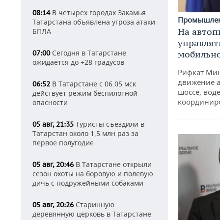
В четырех городах Закамья
08:14
Промышле
Татарстана объявлена угроза атаки
На автоп
БПЛА
управлят
Сегодня в Татарстане
07:00
мобильн
ожидается до +28 градусов
Рифкат Мин
движение а
В Татарстане с 06.05 мск
06:52
шоссе, воде
действует режим беспилотной
координир
опасности
Туристы съездили в
05 авг, 21:35
Татарстан около 1,5 млн раз за
первое полугодие
В Татарстане открыли
05 авг, 20:46
сезон охоты на боровую и полевую
дичь с подружейными собаками
Старинную
05 авг, 20:26
деревянную церковь в Татарстане