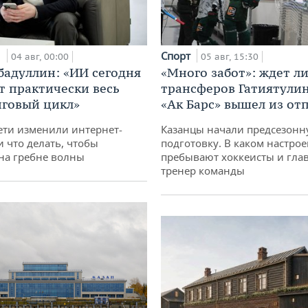
и
Спорт
04 авг, 00:00
05 авг, 15:30
бадуллин: «ИИ сегодня
«Много забот»: ждет л
т практически весь
трансферов Гатиятулин
говый цикл»
«Ак Барс» вышел из от
ети изменили интернет-
Казанцы начали предсезон
и что делать, чтобы
подготовку. В каком настро
 на гребне волны
пребывают хоккеисты и гла
тренер команды