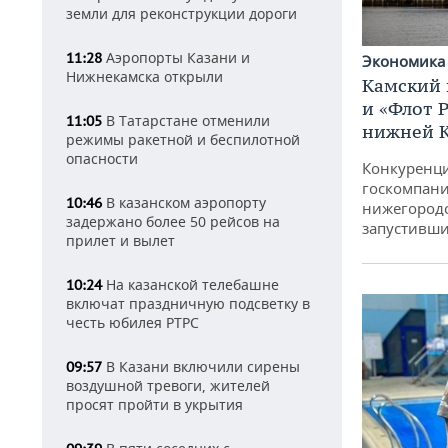
земли для реконструкции дороги
Аэропорты Казани и
11:28
Экономик
Нижнекамска открыли
Камский 
и «Флот 
В Татарстане отменили
11:05
нижней 
режимы ракетной и беспилотной
опасности
Конкуренци
госкомпани
В казанском аэропорту
10:46
нижегородс
задержано более 50 рейсов на
запустивши
прилет и вылет
На казанской телебашне
10:24
включат праздничную подсветку в
честь юбилея РТРС
В Казани включили сирены
09:57
воздушной тревоги, жителей
просят пройти в укрытия