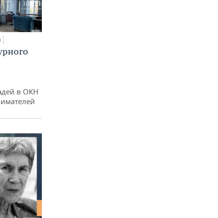
0
урного
адей в ОКН
нимателей