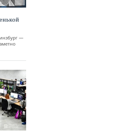
ленькой
Гинзбург —
заметно