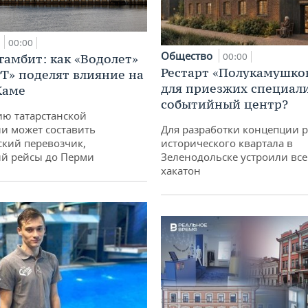
а
00:00
Общество
гамбит: как «Водолет»
00:00
Рестарт «Полукамушко
РТ» поделят влияние на
для приезжих специал
Каме
событийный центр?
ю татарстанской
и может составить
Для разработки концепции 
кий перевозчик,
исторического квартала в
й рейсы до Перми
Зеленодольске устроили вс
хакатон