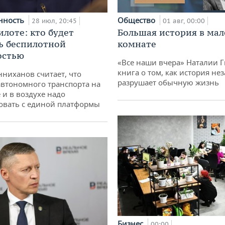
нность
Общество
28 июл, 20:45
01 авг, 00:00
илоте: кто будет
Большая история в ма
ь беспилотной
комнате
остью
«Все наши вчера» Наталии 
книга о том, как история не
ниханов считает, что
разрушает обычную жизнь
втономного транспорта на
 и в воздухе надо
овать с единой платформы
Бизнес
00:00