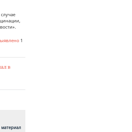
 случае
кцинации,
вости».
выявлено
1
ал в
 материал