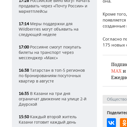
Российское вино могут начать
17:28
она.
продавать через «Почту России» и
маркетплейсы
Кроме того,
появляется
Меры поддержки для
17:14
созданные 
Wildberries могут объявить на
следующей неделе
Согласно п
175 новых 
Россияне смогут покупать
17:00
билеты на транспорт через
мессенджер «Макс»
Подпи
Татарстан в топ-5 регионов
16:38
MAX
и
по бронированиям посуточных
Ежедн
квартир в августе
В Казани на три дня
16:35
ограничат движение на улице 2-й
Общество
Даурской
Поделитес
Каждый второй житель
15:50
Казани готовит каждый день