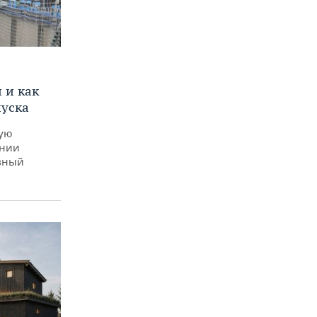
и
 и как
пуска
ную
ении
вный