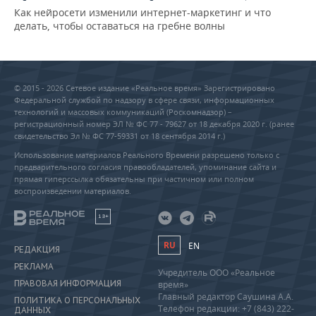
Как нейросети изменили интернет-маркетинг и что
делать, чтобы оставаться на гребне волны
© 2015 - 2026 Сетевое издание «Реальное время» Зарегистрировано
Федеральной службой по надзору в сфере связи, информационных
технологий и массовых коммуникаций (Роскомнадзор) –
регистрационный номер ЭЛ № ФС 77 - 79627 от 18 декабря 2020 г. (ранее
свидетельство Эл № ФС 77-59331 от 18 сентября 2014 г.)
Использование материалов Реального Времени разрешено только с
предварительного согласия правообладателей, упоминание сайта и
прямая гиперссылка обязательны при частичном или полном
воспроизведении материалов.
18+
RU
EN
РЕДАКЦИЯ
РЕКЛАМА
Учредитель ООО «Реальное
ПРАВОВАЯ ИНФОРМАЦИЯ
время»
Главный редактор Саушина А.А.
ПОЛИТИКА О ПЕРСОНАЛЬНЫХ
Телефон редакции: +7 (843) 222-
ДАННЫХ