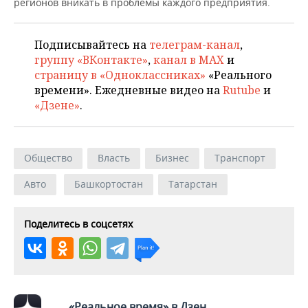
ВОДНЫЕ ВИДЫ СПОРТА
ОБРАЗОВАНИЕ
регионов вникать в проблемы каждого предприятия.
ХОККЕЙ С МЯЧОМ
ПРОИСШЕСТВИЯ
Подписывайтесь на
телеграм-канал
,
группу «ВКонтакте»
,
канал в MAX
и
страницу в «Одноклассниках»
«Реального
времени». Ежедневные видео на
Rutube
и
«Дзене»
.
Общество
Власть
Бизнес
Транспорт
Авто
Башкортостан
Татарстан
Поделитесь в соцсетях
«Реальное время» в Дзен