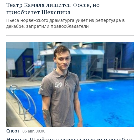
Театр Камала лишится Фоссе, но
приобретет Шекспира
Пьеса норвежского драматурга уйдет из репертуара в
декабре: запретили правообладатели
Спорт
06 авг, 00:00
Никита Шлейхер завоевал золото и серебро