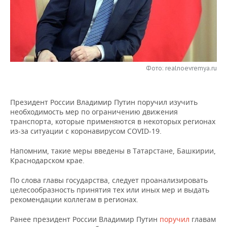
НЕФТЕХИМИЯ
РОЗНИЧНАЯ ТОРГОВЛЯ
НОВОСТИ ТЕХНОЛОГИЙ
МЕРОПРИЯТИЯ
НЕФТЬ
ТРАНСПОРТ
IT
НОВОСТИ МЕРОПРИЯТИЙ
СПОРТ
ОПК
УСЛУГИ
МЕДИА
ВЫЕЗДНАЯ РЕДАКЦИЯ
НОВОСТИ СПОРТА
ОБЩЕСТВО
Фото: realnoevremya.ru
ЭНЕРГЕТИКА
ТЕЛЕКОММУНИКАЦИИ
БИЗНЕС-БРАНЧИ
ФУТБОЛ
НОВОСТИ ОБЩЕСТВА
ФОТОГАЛЕРЕЯ
Президент России Владимир Путин поручил изучить
ONLINE-КОНФЕРЕНЦИИ
ХОККЕЙ
ВЛАСТЬ
необходимость мер по ограничению движения
СЮЖЕТЫ
транспорта, которые применяются в некоторых регионах
из-за ситуации с коронавирусом COVID-19.
ОТКРЫТАЯ ЛЕКЦИЯ
БАСКЕТБОЛ
ИНФРАСТРУКТУРА
СПРАВОЧНИК
Напомним, такие меры введены в Татарстане, Башкирии,
ВОЛЕЙБОЛ
ИСТОРИЯ
СПИСОК ПЕРСОН
ПОЛНАЯ ВЕРСИЯ
Краснодарском крае.
По слова главы государства, следует проанализировать
КИБЕРСПОРТ
КУЛЬТУРА
СПИСОК КОМПАНИЙ
целесообразность принятия тех или иных мер и выдать
рекомендации коллегам в регионах.
ФИГУРНОЕ КАТАНИЕ
МЕДИЦИНА
Ранее президент России Владимир Путин
поручил
главам