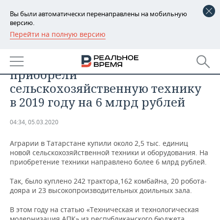
Вы были автоматически перенаправлены на мобильную
версию.
Перейти на полную версию
РЕГИОНЫ
ПРОМЫШЛЕННОСТЬ
Аграрии в Татарстане
БАШКОРТОСТАН
НОВОСТИ
приобрели
ТАТАРСТАН
АНАЛИТИКА
сельскохозяйственную технику
в 2019 году на 6 млрд рублей
УДМУРТИЯ
НОВОСТИ АНАЛИТИКИ
ЭКОНОМИКА
04:34, 05.03.2020
ДЕКЛАРАЦИИ О ДОХОДАХ
НОВОСТИ ЭКОНОМИКИ
ПРОМЫШЛЕННОСТЬ
Аграрии в Татарстане купили около 2,5 тыс. единиц
КОРОЛИ ГОСЗАКАЗА ПФО
ФИНАНСЫ
НОВОСТИ
НЕДВИЖИМОСТЬ
новой сельскохозяйственной техники и оборудования. На
ПРОМЫШЛЕННОСТИ
приобретение техники направлено более 6 млрд рублей.
ВУЗЫ ТАТАРСТАНА
БАНКИ
НОВОСТИ НЕДВИЖИМОСТИ
АВТО
АГРОПРОМ
Так, было куплено 242 трактора,162 комбайна, 20 робота-
дояра и 23 высокопроизводительных доильных зала.
КОМУ ПРИНАДЛЕЖАТ
БЮДЖЕТ
НОВОСТИ АВТО
БИЗНЕС
ТОРГОВЫЕ ЦЕНТРЫ
МАШИНОСТРОЕНИЕ
ТАТАРСТАНА
В этом году на статью «Техническая и технологическая
ИНВЕСТИЦИИ
НОВОСТИ БИЗНЕСА
ТЕХНОЛОГИИ
модернизация АПК» из республиканского бюджета