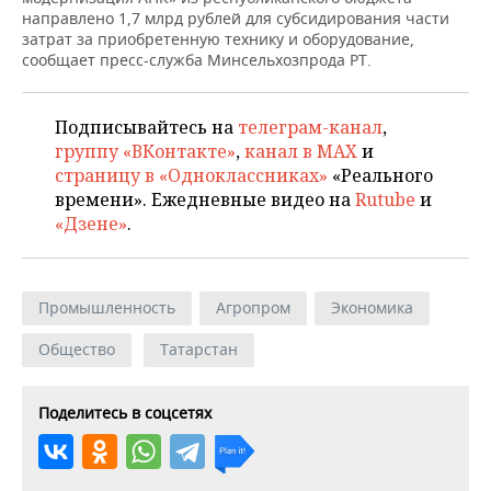
НЕФТЕХИМИЯ
направлено 1,7 млрд рублей для субсидирования части
затрат за приобретенную технику и оборудование,
РОЗНИЧНАЯ ТОРГОВЛЯ
НОВОСТИ ТЕХНОЛОГИЙ
МЕРОПРИЯТИЯ
НЕФТЬ
сообщает пресс-служба Минсельхозпрода РТ.
ТРАНСПОРТ
IT
НОВОСТИ МЕРОПРИЯТИЙ
СПОРТ
ОПК
Подписывайтесь на
телеграм-канал
,
УСЛУГИ
МЕДИА
ВЫЕЗДНАЯ РЕДАКЦИЯ
НОВОСТИ СПОРТА
ОБЩЕСТВО
группу «ВКонтакте»
,
канал в MAX
и
ЭНЕРГЕТИКА
страницу в «Одноклассниках»
«Реального
ТЕЛЕКОММУНИКАЦИИ
БИЗНЕС-БРАНЧИ
ФУТБОЛ
НОВОСТИ ОБЩЕСТВА
ФОТОГАЛЕРЕЯ
времени». Ежедневные видео на
Rutube
и
«Дзене»
.
ONLINE-КОНФЕРЕНЦИИ
ХОККЕЙ
ВЛАСТЬ
СЮЖЕТЫ
ОТКРЫТАЯ ЛЕКЦИЯ
БАСКЕТБОЛ
ИНФРАСТРУКТУРА
СПРАВОЧНИК
Промышленность
Агропром
Экономика
ВОЛЕЙБОЛ
ИСТОРИЯ
СПИСОК ПЕРСОН
ПОЛНАЯ ВЕРСИЯ
Общество
Татарстан
КИБЕРСПОРТ
КУЛЬТУРА
СПИСОК КОМПАНИЙ
Поделитесь в соцсетях
ФИГУРНОЕ КАТАНИЕ
МЕДИЦИНА