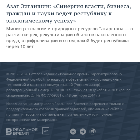
Азат Зиганшин: «Синергия власти, бизнеса,
граждан и науки ведет республику к
экологическому успеху»
Министр экологии и природных ресурсов Татарстана — о
расчистке рек, рекультивации объектов накопленного
вреда, о цифровизации и о том, какой будет республика
через 10 лет
© 2015 - 2026 Сетевое издание «Реальное время» Зарегистрировано
Федеральной службой по надзору в сфере связи, информационных
технологий и массовых коммуникаций (Роскомнадзор) –
регистрационный номер ЭЛ № ФС 77 - 79627 от 18 декабря 2020 г. (ранее
свидетельство Эл № ФС 77-59331 от 18 сентября 2014 г.)
Использование материалов Реального Времени разрешено только с
предварительного согласия правообладателей, упоминание сайта и
прямая гиперссылка обязательны при частичном или полном
воспроизведении материалов.
18+