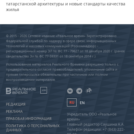
татарстанской архитектуры и новые стандарты качества
жилья
© 2015 - 2026 Сетевое издание «Реальное время» Зарегистрировано
Федеральной службой по надзору в сфере связи, информационных
технологий и массовых коммуникаций (Роскомнадзор) –
регистрационный номер ЭЛ № ФС 77 - 79627 от 18 декабря 2020 г. (ранее
свидетельство Эл № ФС 77-59331 от 18 сентября 2014 г.)
Использование материалов Реального Времени разрешено только с
предварительного согласия правообладателей, упоминание сайта и
прямая гиперссылка обязательны при частичном или полном
воспроизведении материалов.
18+
RU
EN
РЕДАКЦИЯ
РЕКЛАМА
Учредитель ООО «Реальное
ПРАВОВАЯ ИНФОРМАЦИЯ
время»
Главный редактор Саушина А.А.
ПОЛИТИКА О ПЕРСОНАЛЬНЫХ
Телефон редакции: +7 (843) 222-
ДАННЫХ