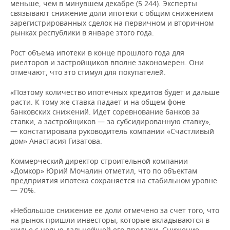
НЕФТЕХИМИЯ
меньше, чем в минувшем декабре (5 244). Эксперты
связывают снижение доли ипотеки с общим снижением
РОЗНИЧНАЯ ТОРГОВЛЯ
НОВОСТИ ТЕХНОЛОГИЙ
МЕРОПРИЯТИЯ
зарегистрированных сделок на первичном и вторичном
НЕФТЬ
рынках республики в январе этого года.
ТРАНСПОРТ
IT
НОВОСТИ МЕРОПРИЯТИЙ
СПОРТ
ОПК
Рост объема ипотеки в конце прошлого года для
риелторов и застройщиков вполне закономерен. Они
УСЛУГИ
МЕДИА
ВЫЕЗДНАЯ РЕДАКЦИЯ
НОВОСТИ СПОРТА
ОБЩЕСТВО
отмечают, что это стимул для покупателей.
ЭНЕРГЕТИКА
ТЕЛЕКОММУНИКАЦИИ
БИЗНЕС-БРАНЧИ
ФУТБОЛ
НОВОСТИ ОБЩЕСТВА
ФОТОГАЛЕРЕЯ
«Поэтому количество ипотечных кредитов будет и дальше
расти. К тому же ставка падает и на общем фоне
банковских снижений. Идет соревнование банков за
ONLINE-КОНФЕРЕНЦИИ
ХОККЕЙ
ВЛАСТЬ
СЮЖЕТЫ
ставки, а застройщиков — за субсидированную ставку»,
— констатировала руководитель компании «Счастливый
ОТКРЫТАЯ ЛЕКЦИЯ
БАСКЕТБОЛ
ИНФРАСТРУКТУРА
СПРАВОЧНИК
дом» Анастасия Гизатова.
ВОЛЕЙБОЛ
ИСТОРИЯ
СПИСОК ПЕРСОН
ПОЛНАЯ ВЕРСИЯ
Коммерческий директор строительной компании
«Домкор» Юрий Мочалин отметил, что по объектам
предприятия ипотека сохраняется на стабильном уровне
КИБЕРСПОРТ
КУЛЬТУРА
СПИСОК КОМПАНИЙ
— 70%.
ФИГУРНОЕ КАТАНИЕ
МЕДИЦИНА
«Небольшое снижение ее доли отмечено за счет того, что
на рынок пришли инвесторы, которые вкладываются в
жилье с целью дальнейшей его продажи. Снижение