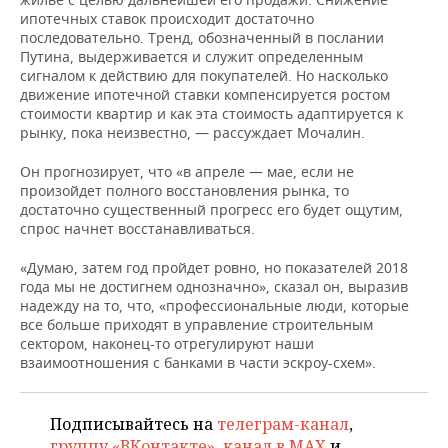
ВОДНЫЕ ВИДЫ СПОРТА
ОБРАЗОВАНИЕ
ипотечных ставок происходит достаточно
последовательно. Тренд, обозначенный в послании
ХОККЕЙ С МЯЧОМ
ПРОИСШЕСТВИЯ
Путина, выдерживается и служит определенным
сигналом к действию для покупателей. Но насколько
движение ипотечной ставки компенсируется ростом
стоимости квартир и как эта стоимость адаптируется к
рынку, пока неизвестно, — рассуждает Мочалин.
Он прогнозирует, что «в апреле — мае, если не
произойдет полного восстановления рынка, то
достаточно существенный прогресс его будет ощутим,
спрос начнет восстанавливаться.
«Думаю, затем год пройдет ровно, но показателей 2018
года мы не достигнем однозначно», сказал он, выразив
надежду на то, что, «профессиональные люди, которые
все больше приходят в управление строительным
сектором, наконец-то отрегулируют наши
взаимоотношения с банками в части эскроу-схем».
Подписывайтесь на
телеграм-канал
,
группу «ВКонтакте»
,
канал в MAX
и