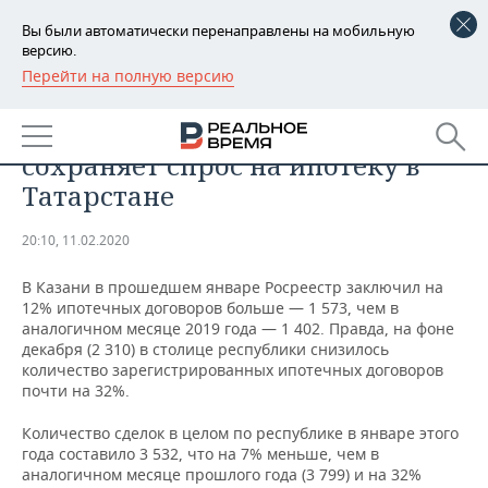
Вы были автоматически перенаправлены на мобильную
версию.
Перейти на полную версию
РЕГИОНЫ
НЕДВИЖИМОСТЬ
Снижение банковских ставок
БАШКОРТОСТАН
НОВОСТИ
сохраняет спрос на ипотеку в
ТАТАРСТАН
АНАЛИТИКА
Татарстане
УДМУРТИЯ
НОВОСТИ АНАЛИТИКИ
ЭКОНОМИКА
20:10, 11.02.2020
ДЕКЛАРАЦИИ О ДОХОДАХ
НОВОСТИ ЭКОНОМИКИ
ПРОМЫШЛЕННОСТЬ
В Казани в прошедшем январе Росреестр заключил на
12% ипотечных договоров больше — 1 573, чем в
КОРОЛИ ГОСЗАКАЗА ПФО
ФИНАНСЫ
НОВОСТИ
НЕДВИЖИМОСТЬ
аналогичном месяце 2019 года — 1 402. Правда, на фоне
ПРОМЫШЛЕННОСТИ
декабря (2 310) в столице республики снизилось
количество зарегистрированных ипотечных договоров
ВУЗЫ ТАТАРСТАНА
БАНКИ
НОВОСТИ НЕДВИЖИМОСТИ
АВТО
почти на 32%.
АГРОПРОМ
КОМУ ПРИНАДЛЕЖАТ
БЮДЖЕТ
НОВОСТИ АВТО
БИЗНЕС
Количество сделок в целом по республике в январе этого
ТОРГОВЫЕ ЦЕНТРЫ
МАШИНОСТРОЕНИЕ
года составило 3 532, что на 7% меньше, чем в
ТАТАРСТАНА
аналогичном месяце прошлого года (3 799) и на 32%
ИНВЕСТИЦИИ
НОВОСТИ БИЗНЕСА
ТЕХНОЛОГИИ