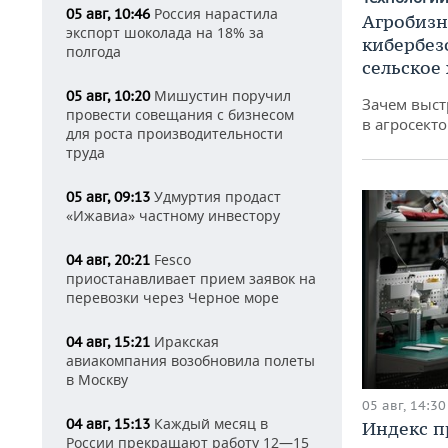
Россия нарастила
05 авг, 10:46
Агробизн
экспорт шоколада на 18% за
кибербез
полгода
сельское
Мишустин поручил
05 авг, 10:20
Зачем выст
провести совещания с бизнесом
в агросекто
для роста производительности
труда
Удмуртия продаст
05 авг, 09:13
«Ижавиа» частному инвестору
Fesco
04 авг, 20:21
приостанавливает прием заявок на
перевозки через Черное море
Иракская
04 авг, 15:21
авиакомпания возобновила полеты
в Москву
05 авг, 14:30
Каждый месяц в
04 авг, 15:13
Индекс 
России прекращают работу 12—15