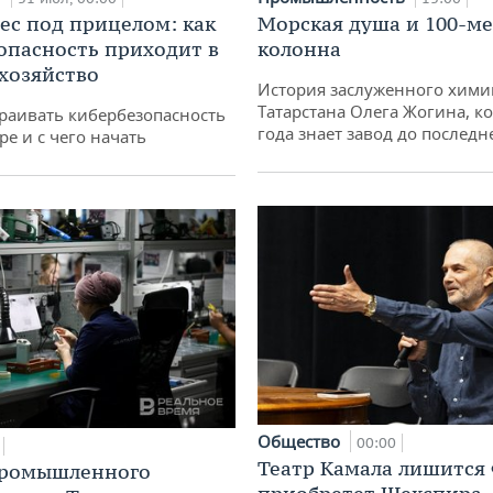
ес под прицелом: как
Морская душа и 100-м
опасность приходит в
колонна
 хозяйство
История заслуженного хими
Татарстана Олега Жогина, к
раивать кибербезопасность
года знает завод до последн
ре и с чего начать
Общество
00:00
Театр Камала лишится 
промышленного