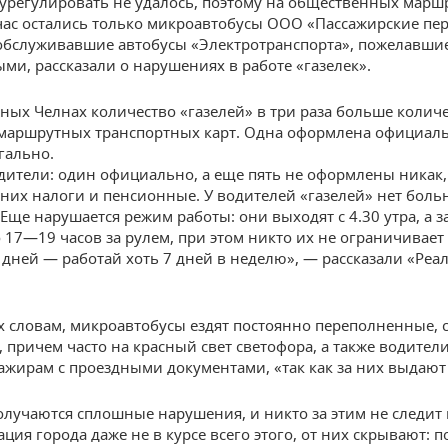
урегулировать не удалось, поэтому на общественных марш
час остались только микроавтобусы ООО «Пассажирские пер
обслуживавшие автобусы «Электротранспорта», пожелавшие
ми, рассказали о нарушениях в работе «газелек».
ных Челнах количество «газелей» в три раза больше колич
аршрутных транспортных карт. Одна оформлена официаль
гально.
одители: один официально, а еще пять не оформлены никак,
а них налоги и пенсионные. У водителей «газелей» нет бол
 Еще нарушается режим работы: они выходят с 4.30 утра, а 
о 17—19 часов за рулем, при этом никто их не ограничивает
 дней — работай хоть 7 дней в неделю», — рассказали «Реа
их словам, микроавтобусы ездят постоянно переполненные, 
, причем часто на красный свет светофора, а также водител
сажирам с проездными документами, «так как за них выдают
олучаются сплошные нарушения, и никто за этим не следит 
ия города даже не в курсе всего этого, от них скрывают: п