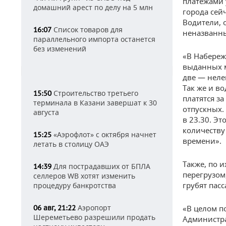
платежами 
домашний арест по делу на 5 млн
города сей
Водители, 
Список товаров для
16:07
неназванны
параллельного импорта останется
без изменений
«В Набереж
выданных м
две — неле
Так же и в
Строительство третьего
15:50
платятся з
терминала в Казани завершат к 30
отпускных.
августа
в 23.30. Эт
количеству
«Аэрофлот» с октября начнет
15:25
времени».
летать в столицу ОАЭ
Также, по 
Для пострадавших от БПЛА
14:39
перегрузом
селлеров WB хотят изменить
грубят пас
процедуру банкротства
Аэропорт
06 авг, 21:22
«В целом п
Шереметьево разрешили продать
Администрац