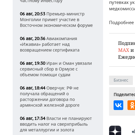
частному инвестору
путевках у
медкомисси
Премьер-министр
06 авг, 20:53
Монголии примет участие в
Подробнее
Восточном экономическом форуме
Авиакомпания
06 авг, 20:36
Подпи
«Ижавиа» работает над
MAX
и
возвращением сертификата
Ежедн
Иран и Оман увязали
06 авг, 19:30
сервисный сбор в Ормузе с
объемом помощи судам
Бизнес
Оверчук: РФ не
06 авг, 18:44
получала обращений о
Поделитес
расторжении договора по
армянской железной дороге
Власти не планируют
06 авг, 17:34
вводить налог на сверхприбыль
для металлургии и золота
«