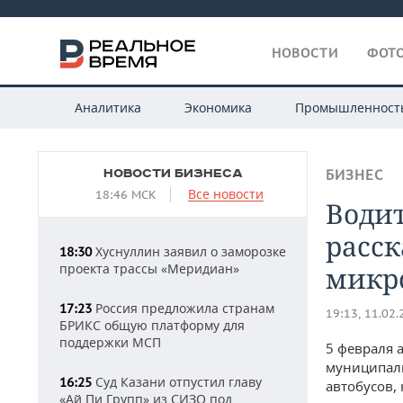
НОВОСТИ
ФОТО
Аналитика
Экономика
Промышленност
НОВОСТИ БИЗНЕСА
БИЗНЕС
Все новости
18:46 МСК
Водит
расск
Хуснуллин заявил о заморозке
18:30
проекта трассы «Меридиан»
микр
Россия предложила странам
17:23
19:13, 11.02
БРИКС общую платформу для
поддержки МСП
5 февраля 
муниципаль
Суд Казани отпустил главу
16:25
автобусов,
«Ай Пи Групп» из СИЗО под