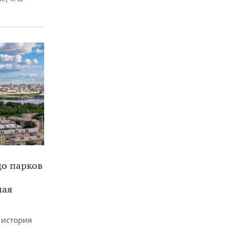
до парков
ная
 история