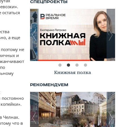
рутах
евозки».
 остаться
ества
но, а еще
 поэтому не
ьничных и
заканчивают
 по
Книжная полка
льному
с
и постоянно
 копейки».
в Челнах.
отому что в