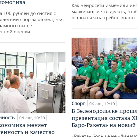
комотива
Как нейросети изменили ин
маркетинг и что делать, что
а 100 рублей до снятия с
оставаться на гребне волны
олетний спор за объект, чья
 намного выше
енной оценки
Спорт
06 авг, 19:10
В Зеленодольске прош
нность
презентация состава Х
04 авг, 10:20
кономика меняет
Барс-Ракета» на новый
нность и качество
«Ракета» больше не «Динамо