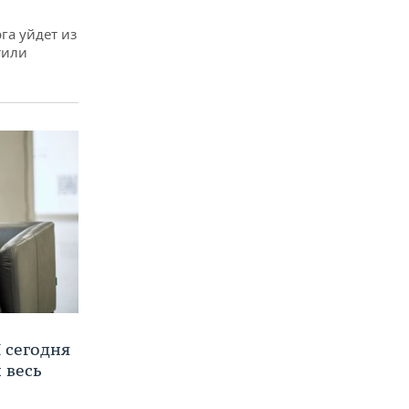
га уйдет из
тили
 сегодня
 весь