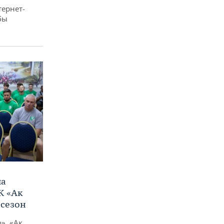
тернет-
бы
ла
К «Ак
 сезон
», «Ак