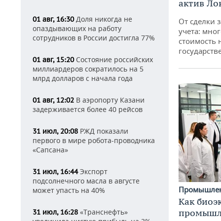
актив Ло
Доля никогда не
01 авг, 16:30
От сделки з
опаздывающих на работу
учета: мног
сотрудников в России достигла 77%
стоимость
государств
Состояние российских
01 авг, 15:20
миллиардеров сократилось на 5
млрд долларов с начала года
В аэропорту Казани
01 авг, 12:02
задерживается более 40 рейсов
РЖД показали
31 июл, 20:08
первого в мире робота-проводника
«Сапсана»
Экспорт
31 июл, 16:44
подсолнечного масла в августе
Промышле
может упасть на 40%
Как биоэ
промышле
«Транснефть»
31 июл, 16:28