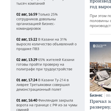
производ
тысяч компаний
год вырос
Только 25%
02 авг, 16:59
При этом п
сотрудников довольны
половины 
организацией бизнес-
производст
командировок
В Казани на 31%
02 авг, 15:22
выросло количество объявлений о
продаже ПВЗ
65% жителей Казани
02 авг, 13:29
готовы пройти проверку на
полиграфе при трудоустройстве
В Казани Ту-214 в
01 авг, 17:24
ливрее Третьяковки совершил
демонстрационный полет
Бизнес
00
Финляндия закрыла
01 авг, 16:40
Причал за
ворота на границе с РФ из-за чумы
разверну
свиней