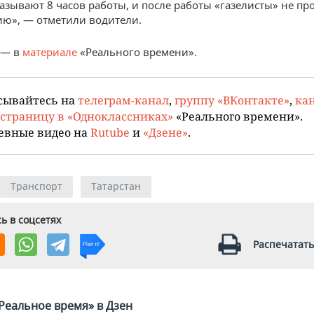
казывают 8 часов работы, и после работы «газелисты» не пр
ю», — отметили водители.
 — в
материале
«Реального времени».
сывайтесь на
телеграм-канал
,
группу «ВКонтакте»
,
кан
страницу в «Одноклассниках»
«Реального времени».
евные видео на
Rutube
и
«Дзене»
.
Транспорт
Татарстан
ь в соцсетях
Распечатать
Реальное время» в Дзен