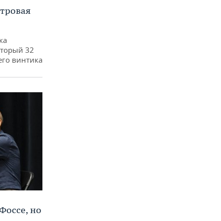
етровая
ка
оторый 32
его винтика
Фоссе, но