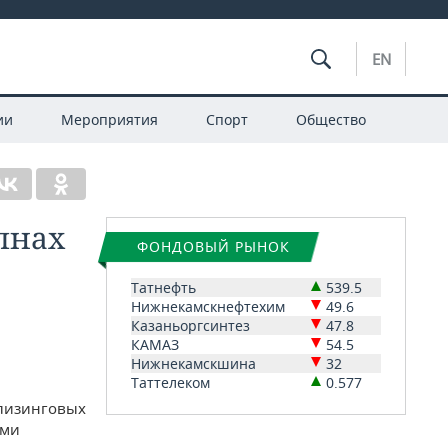
EN
ии
Мероприятия
Спорт
Общество
лнах
ФОНДОВЫЙ РЫНОК
Татнефть
539.5
Нижнекамскнефтехим
49.6
Казаньоргсинтез
47.8
КАМАЗ
54.5
Нижнекамскшина
32
Таттелеком
0.577
 лизинговых
ыми