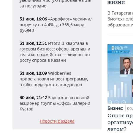
увеличила чистую прибыль на 3%
жизни
за полугодие
В Татарста
биотехноло
«Аэрофлот» увеличил
31 июл, 16:06
образовани
выручку на 4,4%, до 365,6 млрд
рублей
Итоги II квартала в
31 июл, 12:51
готовом бизнесе: сферы аренды и
сельского хозяйства — лидеры по
росту спроса в Казани
Wildberries
31 июл, 10:09
приостановил инвестпрограмму,
чтобы поддержать продавцов
Задержан основной
30 июл, 21:42
акционер группы «Эфко» Валерий
Бизнес
00
Кустов
Опрос пр
Новости раздела
организу
летом?