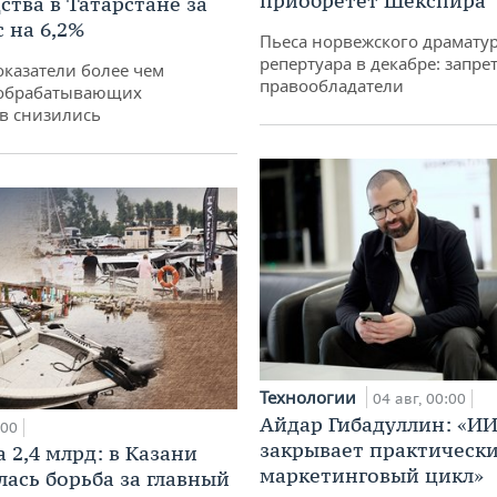
приобретет Шекспира
ства в Татарстане за
 на 6,2%
Пьеса норвежского драматур
репертуара в декабре: запре
оказатели более чем
правообладатели
обрабатывающих
в снизились
Технологии
04 авг, 00:00
Айдар Гибадуллин: «ИИ
:00
закрывает практически
 2,4 млрд: в Казани
маркетинговый цикл»
лась борьба за главный