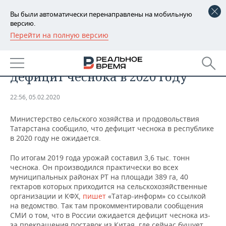
Вы были автоматически перенаправлены на мобильную
версию.
Перейти на полную версию
РЕГИОНЫ
ПРОМЫШЛЕННОСТЬ
В Татарстане исключили
БАШКОРТОСТАН
НОВОСТИ
дефицит чеснока в 2020 году
ТАТАРСТАН
АНАЛИТИКА
22:56, 05.02.2020
УДМУРТИЯ
НОВОСТИ АНАЛИТИКИ
ЭКОНОМИКА
Министерство сельского хозяйства и продовольствия
Татарстана сообщило, что дефицит чеснока в республике
ДЕКЛАРАЦИИ О ДОХОДАХ
НОВОСТИ ЭКОНОМИКИ
ПРОМЫШЛЕННОСТЬ
в 2020 году не ожидается.
КОРОЛИ ГОСЗАКАЗА ПФО
ФИНАНСЫ
НОВОСТИ
НЕДВИЖИМОСТЬ
По итогам 2019 года урожай составил 3,6 тыс. тонн
ПРОМЫШЛЕННОСТИ
чеснока. Он производился практически во всех
ВУЗЫ ТАТАРСТАНА
БАНКИ
НОВОСТИ НЕДВИЖИМОСТИ
АВТО
муниципальных районах РТ на площади 389 га, 40
АГРОПРОМ
гектаров которых приходится на сельскохозяйственные
организации и КФХ,
пишет
«Татар-информ» со ссылкой
КОМУ ПРИНАДЛЕЖАТ
БЮДЖЕТ
НОВОСТИ АВТО
БИЗНЕС
на ведомство. Так там прокомментировали сообщения
ТОРГОВЫЕ ЦЕНТРЫ
МАШИНОСТРОЕНИЕ
ТАТАРСТАНА
СМИ о том, что в России ожидается дефицит чеснока из-
ИНВЕСТИЦИИ
НОВОСТИ БИЗНЕСА
ТЕХНОЛОГИИ
за прекращения поставок из Китая, где сейчас бушует