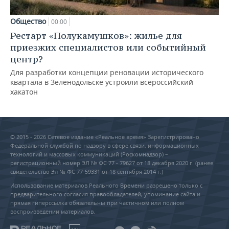
Общество
00:00
Рестарт «Полукамушков»: жилье для
приезжих специалистов или событийный
центр?
Для разработки концепции реновации исторического
квартала в Зеленодольске устроили всероссийский
хакатон
© 2015 - 2026 Сетевое издание «Реальное время» Зарегистрировано
Федеральной службой по надзору в сфере связи, информационных
технологий и массовых коммуникаций (Роскомнадзор) –
регистрационный номер ЭЛ № ФС 77 - 79627 от 18 декабря 2020 г. (ранее
свидетельство Эл № ФС 77-59331 от 18 сентября 2014 г.)
Использование материалов Реального Времени разрешено только с
предварительного согласия правообладателей, упоминание сайта и
прямая гиперссылка обязательны при частичном или полном
воспроизведении материалов.