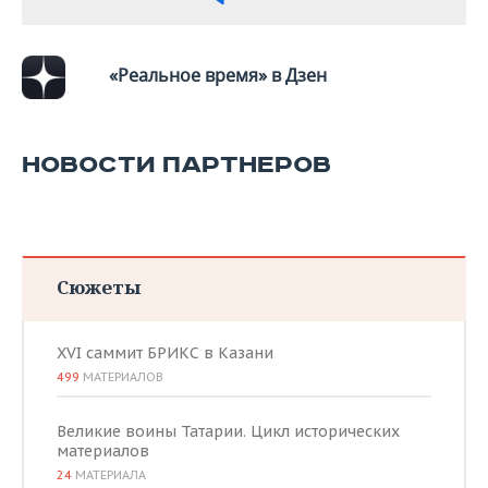
ВОДНЫЕ ВИДЫ СПОРТА
ОБРАЗОВАНИЕ
ХОККЕЙ С МЯЧОМ
ПРОИСШЕСТВИЯ
«Реальное время» в Дзен
НОВОСТИ ПАРТНЕРОВ
Сюжеты
XVI саммит БРИКС в Казани
499
МАТЕРИАЛОВ
Великие воины Татарии. Цикл исторических
материалов
24
МАТЕРИАЛА