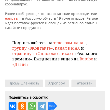
НЕФТЕХИМИЯ
коронавирус.
РОЗНИЧНАЯ ТОРГОВЛЯ
НОВОСТИ ТЕХНОЛОГИЙ
МЕРОПРИЯТИЯ
НЕФТЬ
Ранее сообщалось, что татарстанские производители
направят
в Амурскую область 19 тонн огурцов. Регион
ТРАНСПОРТ
IT
НОВОСТИ МЕРОПРИЯТИЙ
СПОРТ
ждет поставок фруктов и овощей из регионов взамен
ОПК
китайских продуктов.
УСЛУГИ
МЕДИА
ВЫЕЗДНАЯ РЕДАКЦИЯ
НОВОСТИ СПОРТА
ОБЩЕСТВО
ЭНЕРГЕТИКА
Подписывайтесь на
телеграм-канал
,
ТЕЛЕКОММУНИКАЦИИ
БИЗНЕС-БРАНЧИ
ФУТБОЛ
НОВОСТИ ОБЩЕСТВА
ФОТОГАЛЕРЕЯ
группу «ВКонтакте»
,
канал в MAX
и
страницу в «Одноклассниках»
«Реального
ONLINE-КОНФЕРЕНЦИИ
ХОККЕЙ
ВЛАСТЬ
СЮЖЕТЫ
времени». Ежедневные видео на
Rutube
и
«Дзене»
.
ОТКРЫТАЯ ЛЕКЦИЯ
БАСКЕТБОЛ
ИНФРАСТРУКТУРА
СПРАВОЧНИК
ВОЛЕЙБОЛ
ИСТОРИЯ
СПИСОК ПЕРСОН
ПОЛНАЯ ВЕРСИЯ
Промышленность
Агропром
Татарстан
КИБЕРСПОРТ
КУЛЬТУРА
СПИСОК КОМПАНИЙ
Поделитесь в соцсетях
ФИГУРНОЕ КАТАНИЕ
МЕДИЦИНА