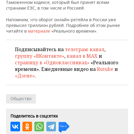
НЕФТЕХИМИЯ
Таможенном кодексе, который был принят всеми
странами ЕЭС, в том числе и Россией.
РОЗНИЧНАЯ ТОРГОВЛЯ
НОВОСТИ ТЕХНОЛОГИЙ
МЕРОПРИЯТИЯ
НЕФТЬ
Напомним, что оборот онлайн-ретейла в России уже
ТРАНСПОРТ
IT
НОВОСТИ МЕРОПРИЯТИЙ
СПОРТ
превысил триллион рублей. Подробнее об этом рынке
ОПК
читайте в
материале
«Реального времени».
УСЛУГИ
МЕДИА
ВЫЕЗДНАЯ РЕДАКЦИЯ
НОВОСТИ СПОРТА
ОБЩЕСТВО
ЭНЕРГЕТИКА
Подписывайтесь на
телеграм-канал
,
ТЕЛЕКОММУНИКАЦИИ
БИЗНЕС-БРАНЧИ
ФУТБОЛ
НОВОСТИ ОБЩЕСТВА
ФОТОГАЛЕРЕЯ
группу «ВКонтакте»
,
канал в MAX
и
страницу в «Одноклассниках»
«Реального
ONLINE-КОНФЕРЕНЦИИ
ХОККЕЙ
ВЛАСТЬ
СЮЖЕТЫ
времени». Ежедневные видео на
Rutube
и
«Дзене»
.
ОТКРЫТАЯ ЛЕКЦИЯ
БАСКЕТБОЛ
ИНФРАСТРУКТУРА
СПРАВОЧНИК
ВОЛЕЙБОЛ
ИСТОРИЯ
СПИСОК ПЕРСОН
ПОЛНАЯ ВЕРСИЯ
Общество
КИБЕРСПОРТ
КУЛЬТУРА
СПИСОК КОМПАНИЙ
Поделитесь в соцсетях
ФИГУРНОЕ КАТАНИЕ
МЕДИЦИНА