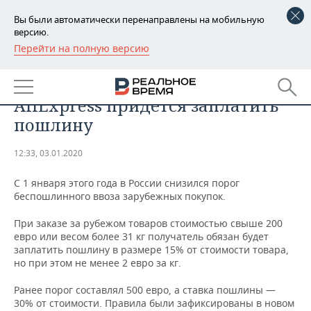
Вы были автоматически перенаправлены на мобильную
версию.
Перейти на полную версию
РЕГИОНЫ
ОБЩЕСТВО
За дорогие покупки на Amazon и
БАШКОРТОСТАН
НОВОСТИ
AliЕxpress придется заплатить
ТАТАРСТАН
АНАЛИТИКА
пошлину
УДМУРТИЯ
НОВОСТИ АНАЛИТИКИ
ЭКОНОМИКА
12:33, 03.01.2020
ДЕКЛАРАЦИИ О ДОХОДАХ
НОВОСТИ ЭКОНОМИКИ
ПРОМЫШЛЕННОСТЬ
С 1 января этого года в России снизился порог
беспошлинного ввоза зарубежных покупок.
КОРОЛИ ГОСЗАКАЗА ПФО
ФИНАНСЫ
НОВОСТИ
НЕДВИЖИМОСТЬ
ПРОМЫШЛЕННОСТИ
При заказе за рубежом товаров стоимостью свыше 200
евро или весом более 31 кг получатель обязан будет
ВУЗЫ ТАТАРСТАНА
БАНКИ
НОВОСТИ НЕДВИЖИМОСТИ
АВТО
заплатить пошлину в размере 15% от стоимости товара,
АГРОПРОМ
но при этом не менее 2 евро за кг.
КОМУ ПРИНАДЛЕЖАТ
БЮДЖЕТ
НОВОСТИ АВТО
БИЗНЕС
ТОРГОВЫЕ ЦЕНТРЫ
МАШИНОСТРОЕНИЕ
Ранее порог составлял 500 евро, а ставка пошлины —
ТАТАРСТАНА
30% от стоимости. Правила были зафиксированы в новом
ИНВЕСТИЦИИ
НОВОСТИ БИЗНЕСА
ТЕХНОЛОГИИ