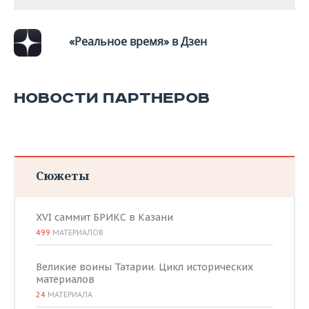
ВОДНЫЕ ВИДЫ СПОРТА
ОБРАЗОВАНИЕ
ХОККЕЙ С МЯЧОМ
ПРОИСШЕСТВИЯ
«Реальное время» в Дзен
НОВОСТИ ПАРТНЕРОВ
Сюжеты
XVI саммит БРИКС в Казани
499
МАТЕРИАЛОВ
Великие воины Татарии. Цикл исторических
материалов
24
МАТЕРИАЛА