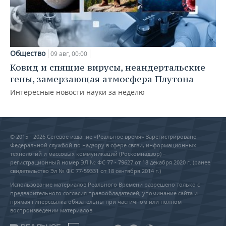
Общество
09 авг, 00:00
Ковид и спящие вирусы, неандертальские
гены, замерзающая атмосфера Плутона
Интересные новости науки за неделю
© 2015 - 2026 Сетевое издание «Реальное время» Зарегистрировано
Федеральной службой по надзору в сфере связи, информационных
технологий и массовых коммуникаций (Роскомнадзор) –
регистрационный номер ЭЛ № ФС 77 - 79627 от 18 декабря 2020 г. (ранее
свидетельство Эл № ФС 77-59331 от 18 сентября 2014 г.)
Использование материалов Реального Времени разрешено только с
предварительного согласия правообладателей, упоминание сайта и
прямая гиперссылка обязательны при частичном или полном
воспроизведении материалов.