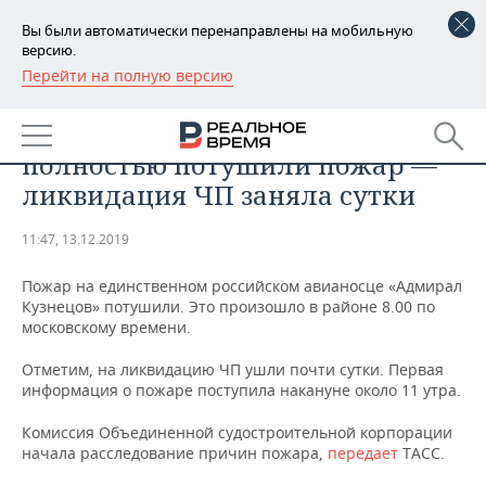
Вы были автоматически перенаправлены на мобильную
версию.
Перейти на полную версию
РЕГИОНЫ
ПРОМЫШЛЕННОСТЬ
На «Адмирале Кузнецове»
БАШКОРТОСТАН
НОВОСТИ
полностью потушили пожар —
ТАТАРСТАН
АНАЛИТИКА
ликвидация ЧП заняла сутки
УДМУРТИЯ
НОВОСТИ АНАЛИТИКИ
ЭКОНОМИКА
11:47, 13.12.2019
ДЕКЛАРАЦИИ О ДОХОДАХ
НОВОСТИ ЭКОНОМИКИ
ПРОМЫШЛЕННОСТЬ
Пожар на единственном российском авианосце «Адмирал
Кузнецов» потушили. Это произошло в районе 8.00 по
КОРОЛИ ГОСЗАКАЗА ПФО
ФИНАНСЫ
НОВОСТИ
НЕДВИЖИМОСТЬ
московскому времени.
ПРОМЫШЛЕННОСТИ
Отметим, на ликвидацию ЧП ушли почти сутки. Первая
ВУЗЫ ТАТАРСТАНА
БАНКИ
НОВОСТИ НЕДВИЖИМОСТИ
АВТО
информация о пожаре поступила накануне около 11 утра.
АГРОПРОМ
КОМУ ПРИНАДЛЕЖАТ
БЮДЖЕТ
НОВОСТИ АВТО
БИЗНЕС
Комиссия Объединенной судостроительной корпорации
ТОРГОВЫЕ ЦЕНТРЫ
МАШИНОСТРОЕНИЕ
начала расследование причин пожара,
передает
ТАСС.
ТАТАРСТАНА
ИНВЕСТИЦИИ
НОВОСТИ БИЗНЕСА
ТЕХНОЛОГИИ