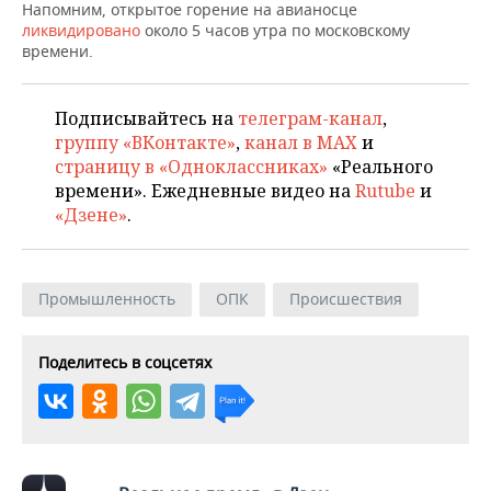
НЕФТЕХИМИЯ
Напомним, открытое горение на авианосце
ликвидировано
около 5 часов утра по московскому
РОЗНИЧНАЯ ТОРГОВЛЯ
НОВОСТИ ТЕХНОЛОГИЙ
МЕРОПРИЯТИЯ
времени.
НЕФТЬ
ТРАНСПОРТ
IT
НОВОСТИ МЕРОПРИЯТИЙ
СПОРТ
ОПК
Подписывайтесь на
телеграм-канал
,
УСЛУГИ
МЕДИА
ВЫЕЗДНАЯ РЕДАКЦИЯ
НОВОСТИ СПОРТА
группу «ВКонтакте»
,
канал в MAX
и
ОБЩЕСТВО
ЭНЕРГЕТИКА
страницу в «Одноклассниках»
«Реального
времени». Ежедневные видео на
Rutube
и
ТЕЛЕКОММУНИКАЦИИ
БИЗНЕС-БРАНЧИ
ФУТБОЛ
НОВОСТИ ОБЩЕСТВА
ФОТОГАЛЕРЕЯ
«Дзене»
.
ONLINE-КОНФЕРЕНЦИИ
ХОККЕЙ
ВЛАСТЬ
СЮЖЕТЫ
ОТКРЫТАЯ ЛЕКЦИЯ
БАСКЕТБОЛ
ИНФРАСТРУКТУРА
СПРАВОЧНИК
Промышленность
ОПК
Происшествия
ВОЛЕЙБОЛ
ИСТОРИЯ
СПИСОК ПЕРСОН
ПОЛНАЯ ВЕРСИЯ
Поделитесь в соцсетях
КИБЕРСПОРТ
КУЛЬТУРА
СПИСОК КОМПАНИЙ
ФИГУРНОЕ КАТАНИЕ
МЕДИЦИНА