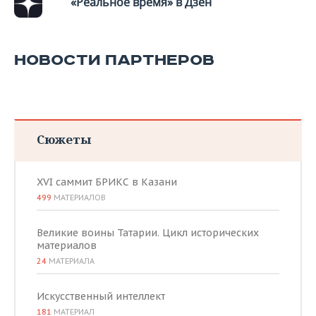
«Реальное время» в Дзен
ВОДНЫЕ ВИДЫ СПОРТА
ОБРАЗОВАНИЕ
ХОККЕЙ С МЯЧОМ
ПРОИСШЕСТВИЯ
НОВОСТИ ПАРТНЕРОВ
Сюжеты
XVI саммит БРИКС в Казани
499
МАТЕРИАЛОВ
Великие воины Татарии. Цикл исторических
материалов
24
МАТЕРИАЛА
Искусственный интеллект
181
МАТЕРИАЛ