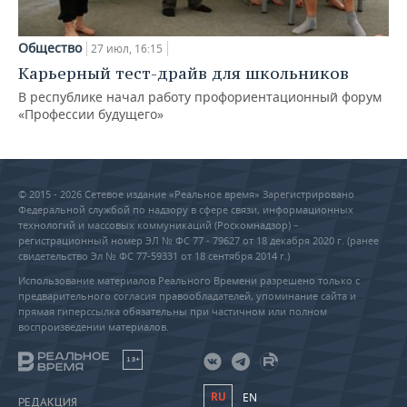
Общество
27 июл, 16:15
Карьерный тест-драйв для школьников
В республике начал работу профориентационный форум
«Профессии будущего»
© 2015 - 2026 Сетевое издание «Реальное время» Зарегистрировано
Федеральной службой по надзору в сфере связи, информационных
технологий и массовых коммуникаций (Роскомнадзор) –
регистрационный номер ЭЛ № ФС 77 - 79627 от 18 декабря 2020 г. (ранее
свидетельство Эл № ФС 77-59331 от 18 сентября 2014 г.)
Использование материалов Реального Времени разрешено только с
предварительного согласия правообладателей, упоминание сайта и
прямая гиперссылка обязательны при частичном или полном
воспроизведении материалов.
18+
RU
EN
РЕДАКЦИЯ