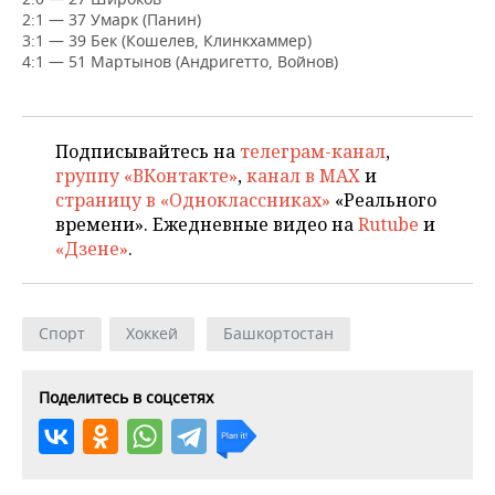
НЕФТЕХИМИЯ
2:1 — 37 Умарк (Панин)
3:1 — 39 Бек (Кошелев, Клинкхаммер)
РОЗНИЧНАЯ ТОРГОВЛЯ
НОВОСТИ ТЕХНОЛОГИЙ
МЕРОПРИЯТИЯ
НЕФТЬ
4:1 — 51 Мартынов (Андригетто, Войнов)
ТРАНСПОРТ
IT
НОВОСТИ МЕРОПРИЯТИЙ
СПОРТ
ОПК
УСЛУГИ
МЕДИА
ВЫЕЗДНАЯ РЕДАКЦИЯ
НОВОСТИ СПОРТА
ОБЩЕСТВО
Подписывайтесь на
телеграм-канал
,
ЭНЕРГЕТИКА
группу «ВКонтакте»
,
канал в MAX
и
ТЕЛЕКОММУНИКАЦИИ
БИЗНЕС-БРАНЧИ
ФУТБОЛ
НОВОСТИ ОБЩЕСТВА
ФОТОГАЛЕРЕЯ
страницу в «Одноклассниках»
«Реального
времени». Ежедневные видео на
Rutube
и
ONLINE-КОНФЕРЕНЦИИ
ХОККЕЙ
ВЛАСТЬ
СЮЖЕТЫ
«Дзене»
.
ОТКРЫТАЯ ЛЕКЦИЯ
БАСКЕТБОЛ
ИНФРАСТРУКТУРА
СПРАВОЧНИК
Спорт
Хоккей
Башкортостан
ВОЛЕЙБОЛ
ИСТОРИЯ
СПИСОК ПЕРСОН
ПОЛНАЯ ВЕРСИЯ
КИБЕРСПОРТ
КУЛЬТУРА
СПИСОК КОМПАНИЙ
Поделитесь в соцсетях
ФИГУРНОЕ КАТАНИЕ
МЕДИЦИНА