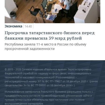
Экономика
14:40
Просрочка татарстанского бизнеса перед
банками превысила 39 млрд рублей
Республика заняла 11-е место в России по объему
просроченной задолженности
© 2015 - 2026 Сетевое издание «Реальное время» Зарегистрировано
Федеральной службой по надзору в сфере связи, информационных
технологий и массовых коммуникаций (Роскомнадзор) –
регистрационный номер ЭЛ № ФС 77 - 79627 от 18 декабря 2020 г. (ранее
свидетельство Эл № ФС 77-59331 от 18 сентября 2014 г.)
Использование материалов Реального Времени разрешено только с
предварительного согласия правообладателей, упоминание сайта и
прямая гиперссылка обязательны при частичном или полном
воспроизведении материалов.