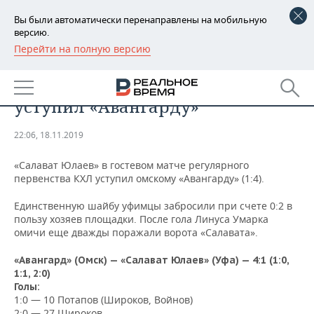
Вы были автоматически перенаправлены на мобильную
версию.
Перейти на полную версию
РЕГИОНЫ
СПОРТ
«Салават Юлаев» в гостях
БАШКОРТОСТАН
НОВОСТИ
уступил «Авангарду»
ТАТАРСТАН
АНАЛИТИКА
22:06, 18.11.2019
УДМУРТИЯ
НОВОСТИ АНАЛИТИКИ
ЭКОНОМИКА
«Салават Юлаев» в гостевом матче регулярного
первенства КХЛ уступил омскому «Авангарду» (1:4).
ДЕКЛАРАЦИИ О ДОХОДАХ
НОВОСТИ ЭКОНОМИКИ
ПРОМЫШЛЕННОСТЬ
Единственную шайбу уфимцы забросили при счете 0:2 в
КОРОЛИ ГОСЗАКАЗА ПФО
ФИНАНСЫ
НОВОСТИ
НЕДВИЖИМОСТЬ
пользу хозяев площадки. После гола Линуса Умарка
ПРОМЫШЛЕННОСТИ
омичи еще дважды поражали ворота «Салавата».
ВУЗЫ ТАТАРСТАНА
БАНКИ
НОВОСТИ НЕДВИЖИМОСТИ
АВТО
АГРОПРОМ
«Авангард» (Омск) — «Салават Юлаев» (Уфа) — 4:1 (1:0,
1:1, 2:0)
КОМУ ПРИНАДЛЕЖАТ
БЮДЖЕТ
НОВОСТИ АВТО
БИЗНЕС
ТОРГОВЫЕ ЦЕНТРЫ
МАШИНОСТРОЕНИЕ
Голы:
ТАТАРСТАНА
1:0 — 10 Потапов (Широков, Войнов)
ИНВЕСТИЦИИ
НОВОСТИ БИЗНЕСА
ТЕХНОЛОГИИ
2:0 — 27 Широков