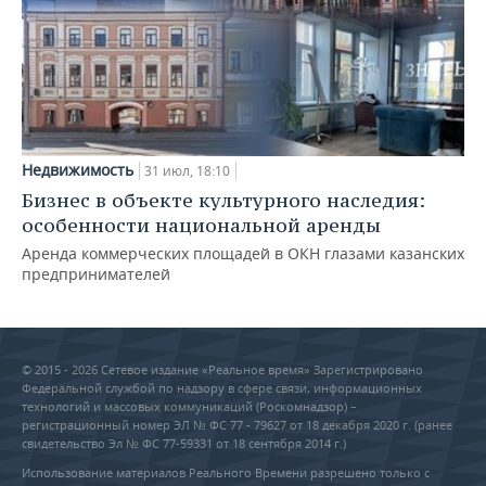
Недвижимость
31 июл, 18:10
Бизнес в объекте культурного наследия:
особенности национальной аренды
Аренда коммерческих площадей в ОКН глазами казанских
предпринимателей
© 2015 - 2026 Сетевое издание «Реальное время» Зарегистрировано
Федеральной службой по надзору в сфере связи, информационных
технологий и массовых коммуникаций (Роскомнадзор) –
регистрационный номер ЭЛ № ФС 77 - 79627 от 18 декабря 2020 г. (ранее
свидетельство Эл № ФС 77-59331 от 18 сентября 2014 г.)
Использование материалов Реального Времени разрешено только с