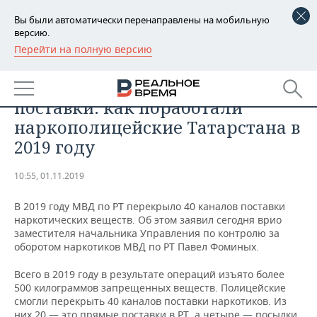
Вы были автоматически перенаправлены на мобильную
версию.
Перейти на полную версию
РЕГИОНЫ
ОБЩЕСТВО
Полтонны веществ и 40 каналов
БАШКОРТОСТАН
НОВОСТИ
поставки: как поработали
ТАТАРСТАН
АНАЛИТИКА
наркополицейские Татарстана в
2019 году
УДМУРТИЯ
НОВОСТИ АНАЛИТИКИ
ЭКОНОМИКА
10:55, 01.11.2019
ДЕКЛАРАЦИИ О ДОХОДАХ
НОВОСТИ ЭКОНОМИКИ
ПРОМЫШЛЕННОСТЬ
В 2019 году МВД по РТ перекрыло 40 каналов поставки
КОРОЛИ ГОСЗАКАЗА ПФО
ФИНАНСЫ
НОВОСТИ
НЕДВИЖИМОСТЬ
наркотических веществ. Об этом заявил сегодня врио
ПРОМЫШЛЕННОСТИ
заместителя начальника Управления по контролю за
ВУЗЫ ТАТАРСТАНА
БАНКИ
НОВОСТИ НЕДВИЖИМОСТИ
АВТО
оборотом наркотиков МВД по РТ Павел Фоминых.
АГРОПРОМ
Всего в 2019 году в результате операций изъято более
КОМУ ПРИНАДЛЕЖАТ
БЮДЖЕТ
НОВОСТИ АВТО
БИЗНЕС
500 килограммов запрещенных веществ. Полицейские
ТОРГОВЫЕ ЦЕНТРЫ
МАШИНОСТРОЕНИЕ
ТАТАРСТАНА
смогли перекрыть 40 каналов поставки наркотиков. Из
ИНВЕСТИЦИИ
НОВОСТИ БИЗНЕСА
ТЕХНОЛОГИИ
них 20 — это прямые поставки в РТ, а четыре — посылки