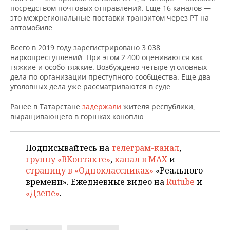
НЕФТЕХИМИЯ
посредством почтовых отправлений. Еще 16 каналов —
это межрегиональные поставки транзитом через РТ на
РОЗНИЧНАЯ ТОРГОВЛЯ
НОВОСТИ ТЕХНОЛОГИЙ
МЕРОПРИЯТИЯ
НЕФТЬ
автомобиле.
ТРАНСПОРТ
IT
НОВОСТИ МЕРОПРИЯТИЙ
СПОРТ
Всего в 2019 году зарегистрировано 3 038
ОПК
наркопреступлений. При этом 2 400 оцениваются как
УСЛУГИ
МЕДИА
ВЫЕЗДНАЯ РЕДАКЦИЯ
НОВОСТИ СПОРТА
ОБЩЕСТВО
тяжкие и особо тяжкие. Возбуждено четыре уголовных
ЭНЕРГЕТИКА
дела по организации преступного сообщества. Еще два
уголовных дела уже рассматриваются в суде.
ТЕЛЕКОММУНИКАЦИИ
БИЗНЕС-БРАНЧИ
ФУТБОЛ
НОВОСТИ ОБЩЕСТВА
ФОТОГАЛЕРЕЯ
Ранее в Татарстане
задержали
жителя республики,
ONLINE-КОНФЕРЕНЦИИ
ХОККЕЙ
ВЛАСТЬ
СЮЖЕТЫ
выращивающего в горшках коноплю.
ОТКРЫТАЯ ЛЕКЦИЯ
БАСКЕТБОЛ
ИНФРАСТРУКТУРА
СПРАВОЧНИК
Подписывайтесь на
телеграм-канал
,
группу «ВКонтакте»
,
канал в MAX
и
ВОЛЕЙБОЛ
ИСТОРИЯ
СПИСОК ПЕРСОН
ПОЛНАЯ ВЕРСИЯ
страницу в «Одноклассниках»
«Реального
времени». Ежедневные видео на
Rutube
и
КИБЕРСПОРТ
КУЛЬТУРА
СПИСОК КОМПАНИЙ
«Дзене»
.
ФИГУРНОЕ КАТАНИЕ
МЕДИЦИНА