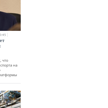
0:45
ет
й
, что
спорта на
о
платформы