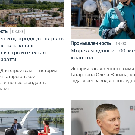
ость
08:00
го соцгорода до парков
Промышленность
13:00
: как за век
Морская душа и 100-м
сь строительная
колонна
Казани
История заслуженного хими
 Дня строителя — история
Татарстана Олега Жогина, к
я татарстанской
года знает завод до последн
ы и новые стандарты
илья