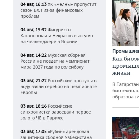
ХК «Челны» пропустит
04 авг, 16:13
сезон ВХЛ из-за финансовых
проблем
Фигуристы
04 авг, 15:32
Кагановская и Некрасов выступят
на челленджере в Японии
Промышле
Мужская сборная
04 авг, 14:22
Как биоэ
России не поедет на чемпионат
промышле
мира 2027 года по волейболу
жизни
Российские прыгуны в
03 авг, 21:22
В Татарста
воду взяли серебро на чемпионате
биотехноло
Европы
образовани
Российские
03 авг, 18:16
синхронистки завоевали первое
золото ЧЕ в Париже
«Рубин» арендовал
03 авг, 17:05
защитника сборной Узбекистана