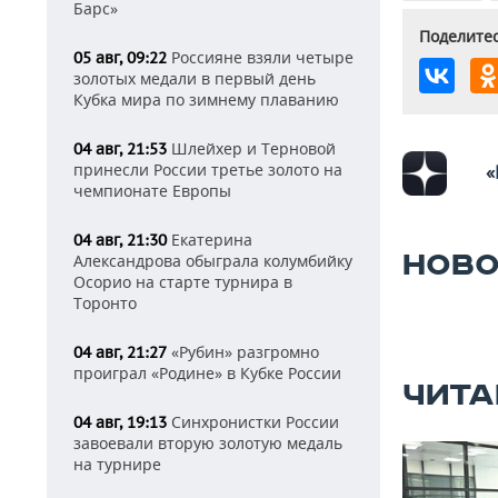
Барс»
Поделитес
Россияне взяли четыре
05 авг, 09:22
золотых медали в первый день
Кубка мира по зимнему плаванию
Шлейхер и Терновой
04 авг, 21:53
принесли России третье золото на
«
чемпионате Европы
Екатерина
04 авг, 21:30
НОВО
Александрова обыграла колумбийку
Осорио на старте турнира в
Торонто
«Рубин» разгромно
04 авг, 21:27
проиграл «Родине» в Кубке России
ЧИТА
Синхронистки России
04 авг, 19:13
завоевали вторую золотую медаль
на турнире