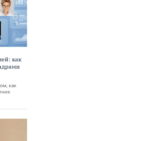
ей: как
кадрами
ом, как
тних