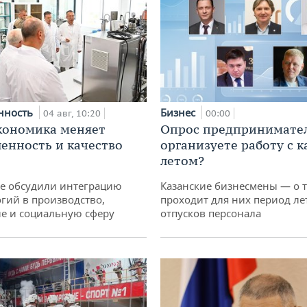
нность
Бизнес
04 авг, 10:20
00:00
кономика меняет
Опрос предпринимател
нность и качество
организуете работу с 
летом?
не обсудили интеграцию
Казанские бизнесмены — о т
гий в производство,
проходит для них период ле
е и социальную сферу
отпусков персонала