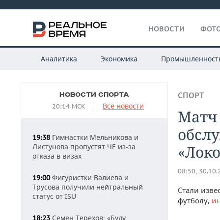
НОВОСТИ
ФОТО
Аналитика
Экономика
Промышленност
НОВОСТИ СПОРТА
СПОРТ
Все новости
20:14 МСК
Матч
обслу
Гимнастки Мельникова и
19:38
Листунова пропустят ЧЕ из-за
«Лок
отказа в визах
08:50, 30.10
Фигуристки Валиева и
19:00
Трусова получили нейтральный
Стали изве
статус от ISU
футболу,
и
Семен Терехов: «Буду
18:23