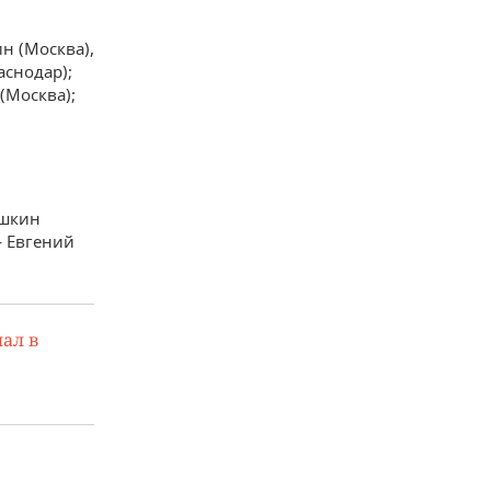
н (Москва),
аснодар);
(Москва);
ешкин
— Евгений
ал в