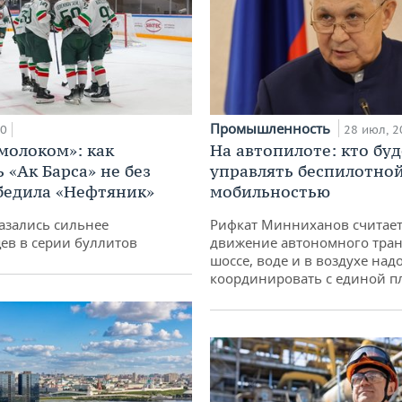
Промышленность
00
28 июл, 2
 молоком»: как
На автопилоте: кто буд
 «Ак Барса» не без
управлять беспилотно
бедила «Нефтяник»
мобильностью
азались сильнее
Рифкат Минниханов считает
ев в серии буллитов
движение автономного тран
шоссе, воде и в воздухе над
координировать с единой 