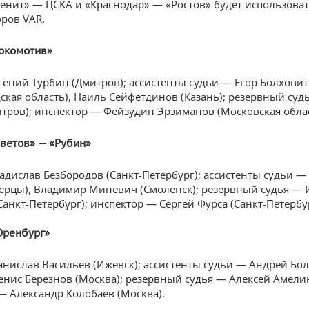
Зенит» — ЦСКА и «Краснодар» — «Ростов» будет использоват
ров VAR.
окомотив»
гений Турбин (Дмитров); ассистенты судьи — Егор Болхови
ская область), Наиль Сейфетдинов (Казань); резервный суд
тров); инспектор — Фейзудин Эрзиманов (Московская облас
ветов» — «Рубин»
адислав Безбородов (Санкт-Петербург); ассистенты судьи 
ерцы), Владимир Миневич (Смоленск); резервный судья — 
Санкт-Петербург); инспектор — Сергей Фурса (Санкт-Петербу
Оренбург»
анислав Васильев (Ижевск); ассистенты судьи — Андрей Бо
Денис Березнов (Москва); резервный судья — Алексей Амелин
— Александр Колобаев (Москва).