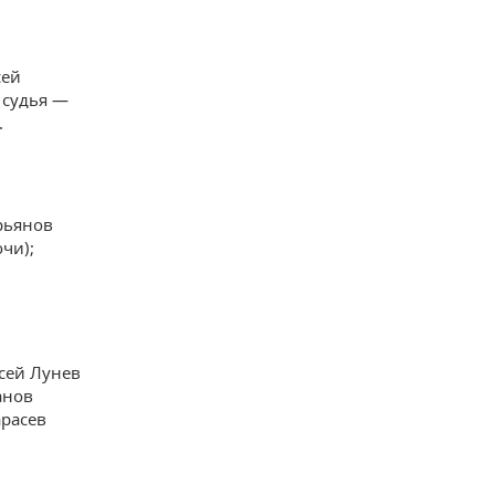
сей
 судья —
.
рьянов
чи);
сей Лунев
анов
арасев