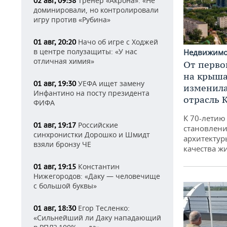
Тренер «Акрона»: «Не
02 авг, 09:58
доминировали, но контролировали
игру против «Рубина»
Начо об игре с Ходжей
01 авг, 20:20
в центре полузащиты: «У нас
Недвижим
отличная химия»
От перво
на крышах
УЕФА ищет замену
01 авг, 19:30
изменила
Инфантино на посту президента
отрасль 
ФИФА
К 70-летию
Российские
01 авг, 19:17
становлени
синхронистки Дорошко и Шмидт
архитектур
взяли бронзу ЧЕ
качества ж
Константин
01 авг, 19:15
Нижегородов: «Даку — человечище
с большой буквы»
Егор Тесленко:
01 авг, 18:30
«Сильнейший ли Даку нападающий