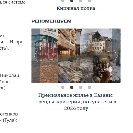
ься система
Книжная полка
тин
ья — Игорь
ть).
— Николай
Иван
рг)
Премиальное жилье в Казани:
тренды, критерии, покупатели в
2026 году
лотенков
 (Тула);