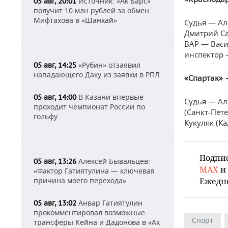
Источник: «Ак Барс»
05 авг, 20:01
получит 10 млн рублей за обмен
Мифтахова в «Шанхай»
Судья — Ал
Дмитрий Са
ВАР — Васи
инспектор 
«Рубин» отзаявил
05 авг, 14:25
нападающего Даку из заявки в РПЛ
«Спартак» 
В Казани впервые
05 авг, 14:00
Судья — Ал
проходит чемпионат России по
(Санкт-Пет
гольфу
Кукуляк (Ка
Подпи
Алексей Бывальцев:
05 авг, 13:26
MAX
и
«Фактор Гатиятулина — ключевая
причина моего перехода»
Ежедн
Анвар Гатиятулин
05 авг, 13:02
прокомментировал возможные
Спорт
трансферы Кейна и Дадонова в «Ак