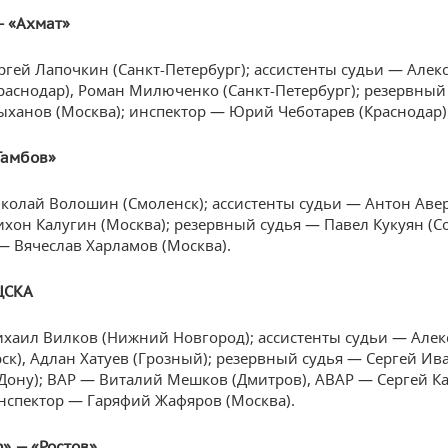
— «Ахмат»
ргей Лапочкин (Санкт-Петербург); ассистенты судьи — Алек
раснодар), Роман Милюченко (Санкт-Петербург); резервный
ханов (Москва); инспектор — Юрий Чеботарев (Краснодар)
Тамбов»
колай Волошин (Смоленск); ассистенты судьи — Антон Аве
Тихон Калугин (Москва); резервный судья — Павел Кукуян (Со
— Вячеслав Харламов (Москва).
ЦСКА
хаил Вилков (Нижний Новгород); ассистенты судьи — Алек
ск), Адлан Хатуев (Грозный); резервный судья — Сергей Ив
-Дону); ВАР — Виталий Мешков (Дмитров), АВАР — Сергей К
инспектор — Гаряфий Жафяров (Москва).
» — «Ростов»