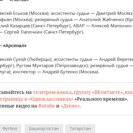
ексей Еськов (Москва); ассистенты судьи — Дмитрий Мосяки
фьян (Москва); резервный судья — Анатолий Жабченко (Кр
лий Казарцев (Санкт-Петербург), АВАР — Алексей Матюнин 
— Сергей Лапочкин (Санкт-Петербург).
— «Арсенал»
ексей Сухой (Люберцы); ассистенты судьи — Андрей Верет
ербург), Рустам Мухтаров (Петрозаводск); резервный судья 
луга); инспектор — Андрей Бутенко (Москва).
сывайтесь на
телеграм-канал
,
группу «ВКонтакте»
,
кан
страницу в «Одноклассниках»
«Реального времени».
евные видео на
Rutube
и
«Дзене»
.
Футбол
Башкортостан
Татарстан