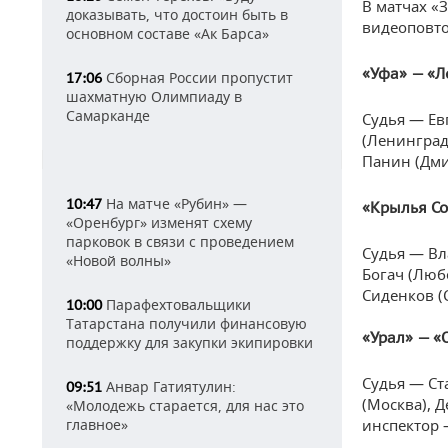
В матчах «
доказывать, что достоин быть в
видеоповто
основном составе «Ак Барса»
«Уфа» — «Л
Сборная России пропустит
17:06
шахматную Олимпиаду в
Самарканде
Судья — Ев
(Ленинград
Панин (Дми
На матче «Рубин» —
10:47
«Крылья Со
«Оренбург» изменят схему
парковок в связи с проведением
Судья — Вл
«Новой волны»
Богач (Люб
Сиденков (
Парафехтовальщики
10:00
Татарстана получили финансовую
«Урал» — «
поддержку для закупки экипировки
Судья — Ст
Анвар Гатиятулин:
09:51
(Москва), 
«Молодежь старается, для нас это
главное»
инспектор 