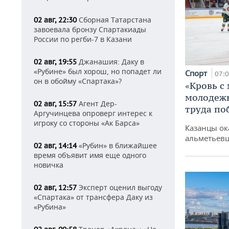
Сборная Татарстана
02 авг, 22:30
завоевала бронзу Спартакиады
России по регби-7 в Казани
Джанашия: Даку в
02 авг, 19:55
«Рубине» был хорош, но попадет ли
Спорт
07:
он в обойму «Спартака»?
«Кровь с
молодежь
Агент Дер-
02 авг, 15:57
труда по
Аргучинцева опроверг интерес к
игроку со стороны «Ак Барса»
Казанцы ок
альметьевц
«Рубин» в ближайшее
02 авг, 14:14
время объявит имя еще одного
новичка
Эксперт оценил выгоду
02 авг, 12:57
«Спартака» от трансфера Даку из
«Рубина»