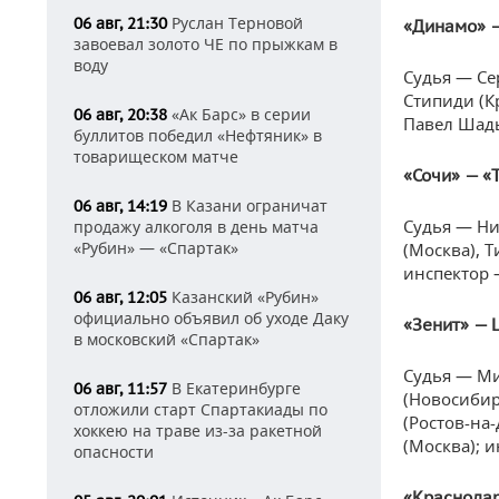
Руслан Терновой
06 авг, 21:30
«Динамо» 
завоевал золото ЧЕ по прыжкам в
воду
Судья — Се
Стипиди (К
«Ак Барс» в серии
06 авг, 20:38
Павел Шады
буллитов победил «Нефтяник» в
товарищеском матче
«Сочи» — «
В Казани ограничат
06 авг, 14:19
Судья — Ни
продажу алкоголя в день матча
«Рубин» — «Спартак»
(Москва), 
инспектор 
Казанский «Рубин»
06 авг, 12:05
официально объявил об уходе Даку
«Зенит» — 
в московский «Спартак»
Судья — Ми
В Екатеринбурге
06 авг, 11:57
(Новосибир
отложили старт Спартакиады по
(Ростов-на
хоккею на траве из-за ракетной
(Москва); 
опасности
«Краснодар