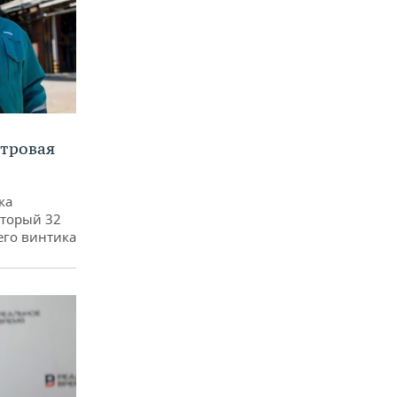
етровая
ка
оторый 32
его винтика