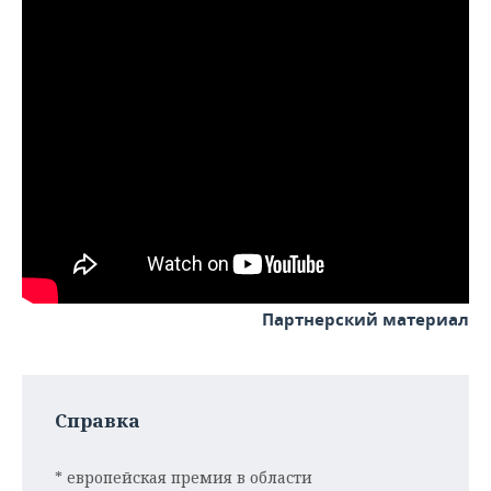
ВОДНЫЕ ВИДЫ СПОРТА
ОБРАЗОВАНИЕ
ХОККЕЙ С МЯЧОМ
ПРОИСШЕСТВИЯ
Партнерский материал
Справка
* европейская премия в области