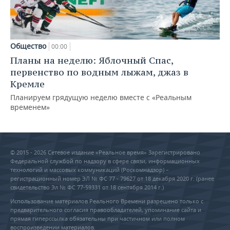
Общество
00:00
Планы на неделю: Яблочный Спас,
первенство по водным лыжам, джаз в
Кремле
Планируем грядущую неделю вместе с «Реальным
временем»
© 2015 - 2026 Сетевое издание «Реальное время» Зарегистрировано
Федеральной службой по надзору в сфере связи, информационных
технологий и массовых коммуникаций (Роскомнадзор) –
регистрационный номер ЭЛ № ФС 77 - 79627 от 18 декабря 2020 г. (ранее
свидетельство Эл № ФС 77-59331 от 18 сентября 2014 г.)
Использование материалов Реального Времени разрешено только с
предварительного согласия правообладателей, упоминание сайта и
прямая гиперссылка обязательны при частичном или полном
воспроизведении материалов.