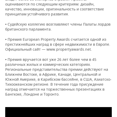
НЕФТЕХИМИЯ
оцениваются по следующим критериям: дизайн,
качество, инновации, оригинальность и соответствие
РОЗНИЧНАЯ ТОРГОВЛЯ
НОВОСТИ ТЕХНОЛОГИЙ
МЕРОПРИЯТИЯ
НЕФТЬ
принципам устойчивого развития.
ТРАНСПОРТ
IT
НОВОСТИ МЕРОПРИЯТИЙ
СПОРТ
• Судейскую коллегию возглавляют члены Палаты лордов
ОПК
британского парламента.
УСЛУГИ
МЕДИА
ВЫЕЗДНАЯ РЕДАКЦИЯ
НОВОСТИ СПОРТА
ОБЩЕСТВО
ЭНЕРГЕТИКА
• Премия European Property Awards считается одной из
престижнейших наград в сфере недвижимости в Европе.
ТЕЛЕКОММУНИКАЦИИ
БИЗНЕС-БРАНЧИ
ФУТБОЛ
НОВОСТИ ОБЩЕСТВА
ФОТОГАЛЕРЕЯ
Официальный сайт — www.propertyawards.net.
ONLINE-КОНФЕРЕНЦИИ
ХОККЕЙ
ВЛАСТЬ
СЮЖЕТЫ
• Премия вручается вот уже 26 лет более чем в 45
различных жилых и коммерческих категориях.
Региональные представительства премии действуют на
ОТКРЫТАЯ ЛЕКЦИЯ
БАСКЕТБОЛ
ИНФРАСТРУКТУРА
СПРАВОЧНИК
Ближнем Востоке, в Африке, Канаде, Центральной и
Южной Америке, в Карибском бассейне, в США, Азиатско-
ВОЛЕЙБОЛ
ИСТОРИЯ
СПИСОК ПЕРСОН
ПОЛНАЯ ВЕРСИЯ
Тихоокеанском регионе. В течение года присуждение
наград отмечается на торжественных презентациях в
КИБЕРСПОРТ
КУЛЬТУРА
СПИСОК КОМПАНИЙ
Бангкоке, Лондоне и Торонто.
ФИГУРНОЕ КАТАНИЕ
МЕДИЦИНА