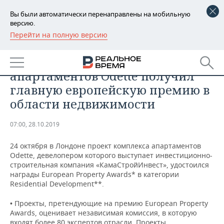
Вы были автоматически перенаправлены на мобильную
версию.
Перейти на полную версию
РЕГИОНЫ
НЕДВИЖИМОСТЬ
Проект комплекса
БАШКОРТОСТАН
НОВОСТИ
апартаментов Odette получил
ТАТАРСТАН
АНАЛИТИКА
главную европейскую премию в
области недвижимости
УДМУРТИЯ
НОВОСТИ АНАЛИТИКИ
ЭКОНОМИКА
07:00, 28.10.2019
ДЕКЛАРАЦИИ О ДОХОДАХ
НОВОСТИ ЭКОНОМИКИ
ПРОМЫШЛЕННОСТЬ
24 октября в Лондоне проект комплекса апартаментов
КОРОЛИ ГОСЗАКАЗА ПФО
ФИНАНСЫ
НОВОСТИ
НЕДВИЖИМОСТЬ
Odette, девелопером которого выступает инвестиционно-
ПРОМЫШЛЕННОСТИ
строительная компания «КамаСтройИнвест», удостоился
ВУЗЫ ТАТАРСТАНА
БАНКИ
НОВОСТИ НЕДВИЖИМОСТИ
АВТО
награды European Property Awards* в категории
АГРОПРОМ
Residential Development**.
КОМУ ПРИНАДЛЕЖАТ
БЮДЖЕТ
НОВОСТИ АВТО
БИЗНЕС
• Проекты, претендующие на премию European Property
ТОРГОВЫЕ ЦЕНТРЫ
МАШИНОСТРОЕНИЕ
ТАТАРСТАНА
Awards, оценивает независимая комиссия, в которую
ИНВЕСТИЦИИ
НОВОСТИ БИЗНЕСА
ТЕХНОЛОГИИ
входят более 80 экспертов отрасли. Проекты