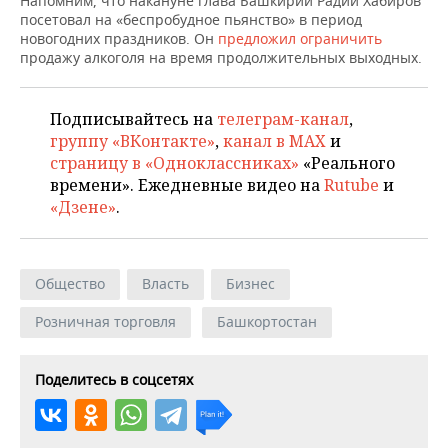
Напомним, что накануне глава Башкирии Радий Хабиров
ВОДНЫЕ ВИДЫ СПОРТА
ОБРАЗОВАНИЕ
посетовал на «беспробудное пьянство» в период
новогодних праздников. Он
предложил ограничить
ХОККЕЙ С МЯЧОМ
ПРОИСШЕСТВИЯ
продажу алкоголя на время продолжительных выходных.
Подписывайтесь на
телеграм-канал
,
группу «ВКонтакте»
,
канал в MAX
и
страницу в «Одноклассниках»
«Реального
времени». Ежедневные видео на
Rutube
и
«Дзене»
.
Общество
Власть
Бизнес
Розничная торговля
Башкортостан
Поделитесь в соцсетях