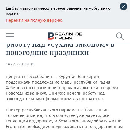
Вы были автоматически перенаправлены на мобильную
версию.
Перейти на полную версию
РЕГИОНЫ
ОБЩЕСТВО
Курултай Башкирии уже начал
БАШКОРТОСТАН
НОВОСТИ
работу над «сухим законом» в
ТАТАРСТАН
АНАЛИТИКА
новогодние праздники
УДМУРТИЯ
НОВОСТИ АНАЛИТИКИ
ЭКОНОМИКА
14:27, 22.10.2019
ДЕКЛАРАЦИИ О ДОХОДАХ
НОВОСТИ ЭКОНОМИКИ
ПРОМЫШЛЕННОСТЬ
Депутаты Госсобрания — Курултая Башкирии
поддержали предложение главы республики Радия
КОРОЛИ ГОСЗАКАЗА ПФО
ФИНАНСЫ
НОВОСТИ
НЕДВИЖИМОСТЬ
Хабирова по ограничению продажи алкоголя на время
ПРОМЫШЛЕННОСТИ
новогодних каникул. Они уже начали работу над
законодательным оформлением «сухого закона».
ВУЗЫ ТАТАРСТАНА
БАНКИ
НОВОСТИ НЕДВИЖИМОСТИ
АВТО
АГРОПРОМ
Спикер республиканского парламента Константин
КОМУ ПРИНАДЛЕЖАТ
БЮДЖЕТ
НОВОСТИ АВТО
БИЗНЕС
Толкачев отметил, что в обществе уже наметились
ТОРГОВЫЕ ЦЕНТРЫ
МАШИНОСТРОЕНИЕ
тенденции к здоровому и безалкогольному образу жизни.
ТАТАРСТАНА
Его также необходимо поддерживать на государственном
ИНВЕСТИЦИИ
НОВОСТИ БИЗНЕСА
ТЕХНОЛОГИИ