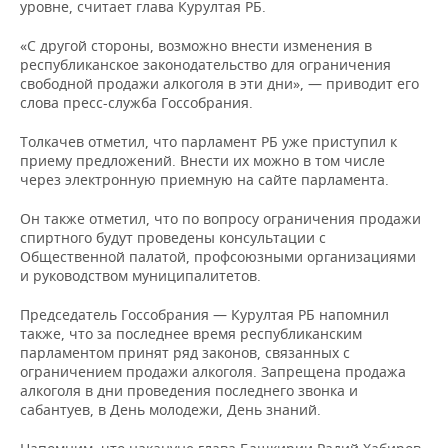
НЕФТЕХИМИЯ
уровне, считает глава Курултая РБ.
РОЗНИЧНАЯ ТОРГОВЛЯ
НОВОСТИ ТЕХНОЛОГИЙ
МЕРОПРИЯТИЯ
«С другой стороны, возможно внести изменения в
НЕФТЬ
республиканское законодательство для ограничения
ТРАНСПОРТ
IT
НОВОСТИ МЕРОПРИЯТИЙ
СПОРТ
свободной продажи алкоголя в эти дни», — приводит его
ОПК
слова пресс-служба Госсобрания.
УСЛУГИ
МЕДИА
ВЫЕЗДНАЯ РЕДАКЦИЯ
НОВОСТИ СПОРТА
ОБЩЕСТВО
Толкачев отметил, что парламент РБ уже приступил к
ЭНЕРГЕТИКА
приему предложений. Внести их можно в том числе
ТЕЛЕКОММУНИКАЦИИ
БИЗНЕС-БРАНЧИ
ФУТБОЛ
НОВОСТИ ОБЩЕСТВА
ФОТОГАЛЕРЕЯ
через электронную приемную на сайте парламента.
Он также отметил, что по вопросу ограничения продажи
ONLINE-КОНФЕРЕНЦИИ
ХОККЕЙ
ВЛАСТЬ
СЮЖЕТЫ
спиртного будут проведены консультации с
Общественной палатой, профсоюзными организациями
ОТКРЫТАЯ ЛЕКЦИЯ
БАСКЕТБОЛ
ИНФРАСТРУКТУРА
СПРАВОЧНИК
и руководством муниципалитетов.
ВОЛЕЙБОЛ
ИСТОРИЯ
СПИСОК ПЕРСОН
ПОЛНАЯ ВЕРСИЯ
Председатель Госсобрания — Курултая РБ напомнил
также, что за последнее время республиканским
парламентом принят ряд законов, связанных с
КИБЕРСПОРТ
КУЛЬТУРА
СПИСОК КОМПАНИЙ
ограничением продажи алкоголя. Запрещена продажа
алкоголя в дни проведения последнего звонка и
ФИГУРНОЕ КАТАНИЕ
МЕДИЦИНА
сабантуев, в День молодежи, День знаний.