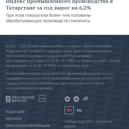
Индекс промышленного производства в
Татарстане за год вырос на 6,2%
При этом показатели более чем половины
обрабатывающих производств снизились
© 2015 - 2026 Сетевое издание «Реальное время» Зарегистрировано
Федеральной службой по надзору в сфере связи, информационных
технологий и массовых коммуникаций (Роскомнадзор) –
регистрационный номер ЭЛ № ФС 77 - 79627 от 18 декабря 2020 г. (ранее
свидетельство Эл № ФС 77-59331 от 18 сентября 2014 г.)
Использование материалов Реального Времени разрешено только с
предварительного согласия правообладателей, упоминание сайта и
прямая гиперссылка обязательны при частичном или полном
воспроизведении материалов.
18+
RU
EN
РЕДАКЦИЯ
РЕКЛАМА
Учредитель ООО «Реальное
ПРАВОВАЯ ИНФОРМАЦИЯ
время»