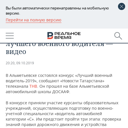
Вы были автоматически перенаправлены на мобильную
версию.
Перейти на полную версию
РЕГИОНЫ
ОБЩЕСТВО
В Альметьевске выбирают
БАШКОРТОСТАН
НОВОСТИ
лучшего военного водителя —
ТАТАРСТАН
АНАЛИТИКА
видео
УДМУРТИЯ
НОВОСТИ АНАЛИТИКИ
ЭКОНОМИКА
20:20, 09.10.2019
ДЕКЛАРАЦИИ О ДОХОДАХ
НОВОСТИ ЭКОНОМИКИ
ПРОМЫШЛЕННОСТЬ
В Альметьевске состоялся конкурс «Лучший военный
водитель-2019», сообщают «Новости Татарстана»
КОРОЛИ ГОСЗАКАЗА ПФО
ФИНАНСЫ
НОВОСТИ
НЕДВИЖИМОСТЬ
телеканала
ТНВ
. Он прошел на базе Альметьевской
ПРОМЫШЛЕННОСТИ
автомобильной школы ДОСААФ
.
ВУЗЫ ТАТАРСТАНА
БАНКИ
НОВОСТИ НЕДВИЖИМОСТИ
АВТО
В конкурсе приняли участие курсанты образовательных
АГРОПРОМ
учреждений, осуществляющих подготовку по военно-
КОМУ ПРИНАДЛЕЖАТ
БЮДЖЕТ
НОВОСТИ АВТО
БИЗНЕС
учетной специальности «водитель автомобилей
ТОРГОВЫЕ ЦЕНТРЫ
МАШИНОСТРОЕНИЕ
категории «С». Им предстоит пройти три этапа: проверка
ТАТАРСТАНА
знаний правил дорожного движения и устройства
ИНВЕСТИЦИИ
НОВОСТИ БИЗНЕСА
ТЕХНОЛОГИИ