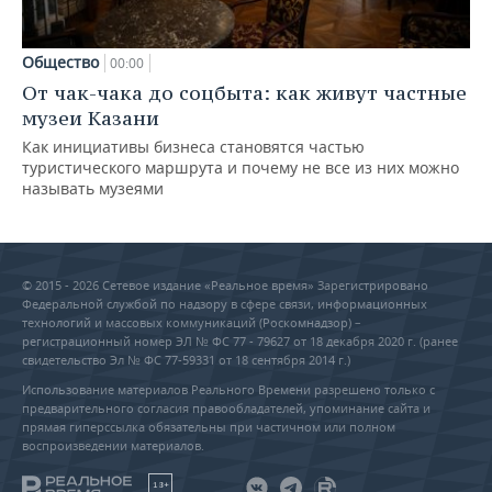
Общество
00:00
От чак-чака до соцбыта: как живут частные
музеи Казани
Как инициативы бизнеса становятся частью
туристического маршрута и почему не все из них можно
называть музеями
© 2015 - 2026 Сетевое издание «Реальное время» Зарегистрировано
Федеральной службой по надзору в сфере связи, информационных
технологий и массовых коммуникаций (Роскомнадзор) –
регистрационный номер ЭЛ № ФС 77 - 79627 от 18 декабря 2020 г. (ранее
свидетельство Эл № ФС 77-59331 от 18 сентября 2014 г.)
Использование материалов Реального Времени разрешено только с
предварительного согласия правообладателей, упоминание сайта и
прямая гиперссылка обязательны при частичном или полном
воспроизведении материалов.
18+