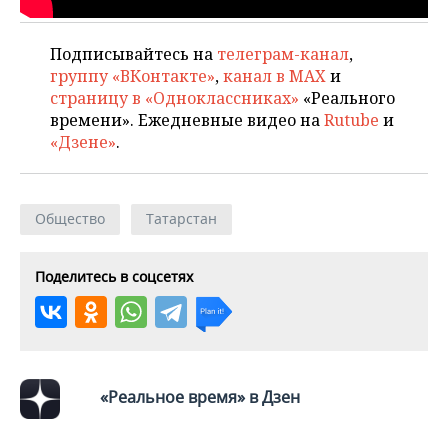
ВОДНЫЕ ВИДЫ СПОРТА
ОБРАЗОВАНИЕ
ХОККЕЙ С МЯЧОМ
ПРОИСШЕСТВИЯ
Подписывайтесь на
телеграм-канал
,
группу «ВКонтакте»
,
канал в MAX
и
страницу в «Одноклассниках»
«Реального
времени». Ежедневные видео на
Rutube
и
«Дзене»
.
Общество
Татарстан
Поделитесь в соцсетях
«Реальное время» в Дзен