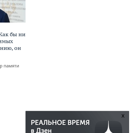
Как бы ни
нимых
ению, он
р памяти
x