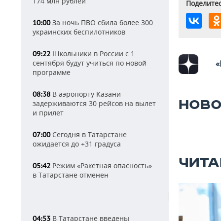
174 млн рублей
Поделитес
За ночь ПВО сбила более 300
10:00
украинских беспилотников
Школьники в России с 1
09:22
сентября будут учиться по новой
«
программе
В аэропорту Казани
08:38
НОВО
задерживаются 30 рейсов на вылет
и прилет
Сегодня в Татарстане
07:00
ожидается до +31 градуса
ЧИТА
Режим «Ракетная опасность»
05:42
в Татарстане отменен
В Татарстане введены
04:53