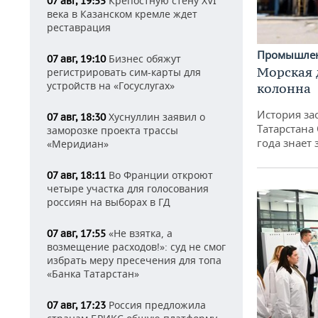
Крепостную стену XVI
07 авг, 19:55
века в Казанском кремле ждет
реставрация
Промышле
Бизнес обяжут
07 авг, 19:10
Морская 
регистрировать сим-карты для
устройств на «Госуслугах»
колонна
История за
Хуснуллин заявил о
07 авг, 18:30
Татарстана
заморозке проекта трассы
года знает
«Меридиан»
Во Франции откроют
07 авг, 18:11
четыре участка для голосования
россиян на выборах в ГД
«Не взятка, а
07 авг, 17:55
возмещение расходов!»: суд не смог
избрать меру пресечения для топа
«Банка Татарстан»
Россия предложила
07 авг, 17:23