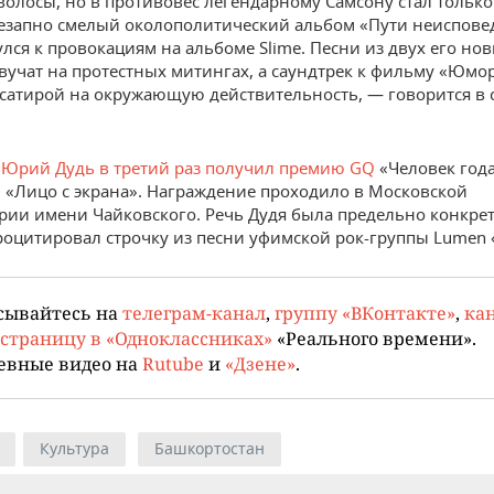
волосы, но в противовес легендарному Самсону стал только
езапно смелый околополитический альбом «Пути неиспове
улся к провокациям на альбоме Slime. Песни из двух его но
вучат на протестных митинга­х, а саундтрек к фильму «Юмор
сатирой на окружающую действительность, — говорится в
,
Юрий Дудь в третий раз получил премию GQ
«Человек года
«Лицо с экрана». Награждение проходило в Московской
рии имени Чайковского. Речь Дудя была предельно конкрет
роцитировал строчку из песни уфимской рок-группы Lumen 
сывайтесь на
телеграм-канал
,
группу «ВКонтакте»
,
кан
страницу в «Одноклассниках»
«Реального времени».
евные видео на
Rutube
и
«Дзене»
.
Культура
Башкортостан