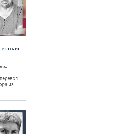
клянная
ево»
 перевод
ора из