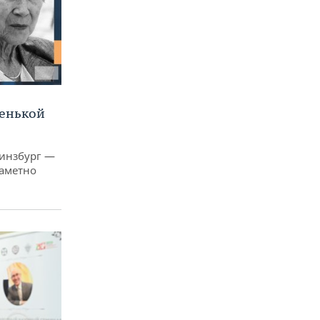
ленькой
Гинзбург —
заметно