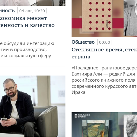
нность
04 авг, 10:20
кономика меняет
нность и качество
Общество
00:00
не обсудили интеграцию
Стеклянное время, сте
гий в производство,
е и социальную сферу
страна
«Последнее гранатовое дер
Бахтияра Али — редкий для
российского книжного поля
современного курдского авт
Ирака