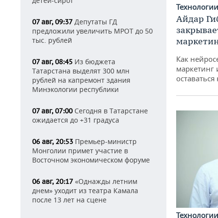
детей-сирот
Технологи
Айдар Ги
Депутаты ГД
07 авг, 09:37
закрывае
предложили увеличить МРОТ до 50
маркетин
тыс. рублей
Как нейрос
Из бюджета
07 авг, 08:45
маркетинг 
Татарстана выделят 300 млн
оставаться
рублей на капремонт здания
Минэкологии республики
Сегодня в Татарстане
07 авг, 07:00
ожидается до +31 градуса
Премьер-министр
06 авг, 20:53
Монголии примет участие в
Восточном экономическом форуме
«Однажды летним
06 авг, 20:17
днем» уходит из театра Камала
после 13 лет на сцене
Технологи