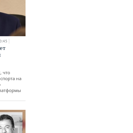
0:45
ет
й
, что
спорта на
о
платформы