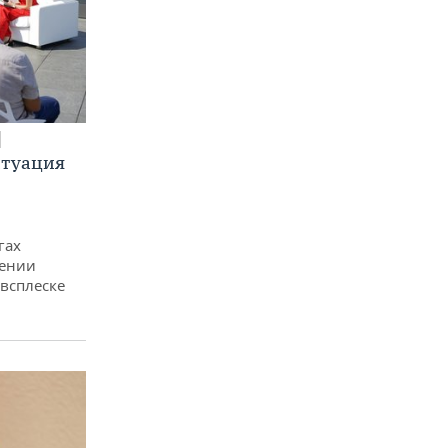
итуация
гах
дении
всплеске