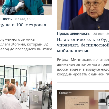
нность
07 авг, 13:00
душа и 100-метровая
Промышленность
28 июл, 2
На автопилоте: кто буд
служенного химика
 Олега Жогина, который 32
управлять беспилотно
 завод до последнего винтика
мобильностью
Рифкат Минниханов считает
движение автономного тран
шоссе, воде и в воздухе над
координировать с единой 