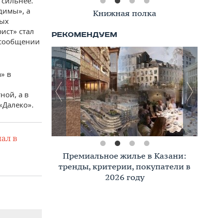
 сильнее.
димы», а
Книжная полка
вых
ист» стал
 сообщении
» в
ной, а в
«Далеко».
ал в
Премиальное жилье в Казани:
тренды, критерии, покупатели в
2026 году