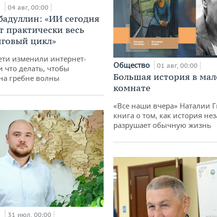
и
04 авг, 00:00
бадуллин: «ИИ сегодня
т практически весь
говый цикл»
ети изменили интернет-
Общество
01 авг, 00:00
и что делать, чтобы
Большая история в ма
 на гребне волны
комнате
«Все наши вчера» Наталии 
книга о том, как история не
разрушает обычную жизнь
и
31 июл, 00:00