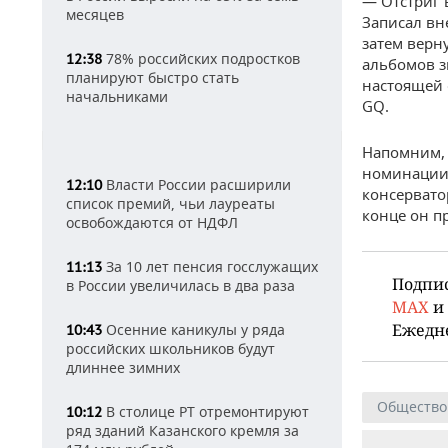
— Отстриг 
месяцев
Записал вн
затем верн
78% российских подростков
12:38
альбомов з
планируют быстро стать
настоящей 
начальниками
GQ.
Напомним
номинации 
Власти России расширили
12:10
консервато
список премий, чьи лауреаты
конце он п
освобождаются от НДФЛ
За 10 лет пенсия госслужащих
11:13
Подпи
в России увеличилась в два раза
MAX
и
Ежедн
Осенние каникулы у ряда
10:43
российских школьников будут
длиннее зимних
Общество
В столице РТ отремонтируют
10:12
ряд зданий Казанского кремля за