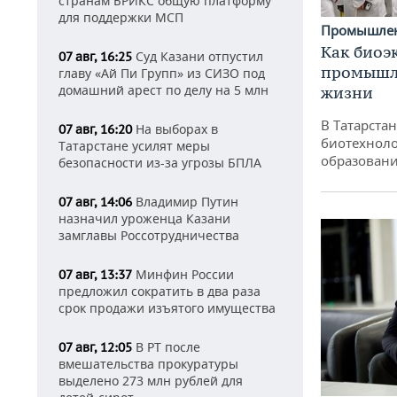
странам БРИКС общую платформу
для поддержки МСП
Промышле
Как биоэ
Суд Казани отпустил
07 авг, 16:25
промышле
главу «Ай Пи Групп» из СИЗО под
домашний арест по делу на 5 млн
жизни
В Татарста
На выборах в
07 авг, 16:20
биотехноло
Татарстане усилят меры
образовани
безопасности из-за угрозы БПЛА
Владимир Путин
07 авг, 14:06
назначил уроженца Казани
замглавы Россотрудничества
Минфин России
07 авг, 13:37
предложил сократить в два раза
срок продажи изъятого имущества
В РТ после
07 авг, 12:05
вмешательства прокуратуры
выделено 273 млн рублей для