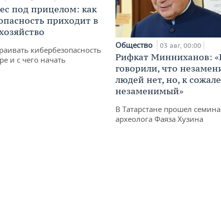
ес под прицелом: как
опасность приходит в
 хозяйство
Общество
03 авг, 00:00
раивать кибербезопасность
Рифкат Минниханов: «
ре и с чего начать
говорили, что незаме
людей нет, но, к сожал
незаменимый»
В Татарстане прошел семина
археолога Фаяза Хузина