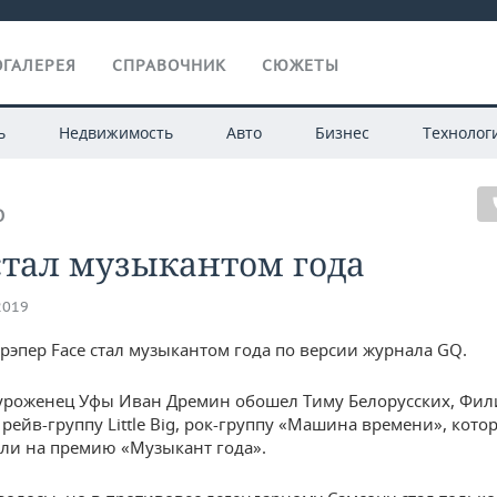
ГАЛЕРЕЯ
СПРАВОЧНИК
СЮЖЕТЫ
ь
Недвижимость
Авто
Бизнес
Технолог
О
стал музыкантом года
2019
рэпер Face стал музыкантом года по версии журнала GQ.
уроженец Уфы Иван Дремин обошел Тиму Белорусских, Фил
рейв-группу Little Big, рок-группу «Машина времени», кото
ли на премию «Музыкант года».