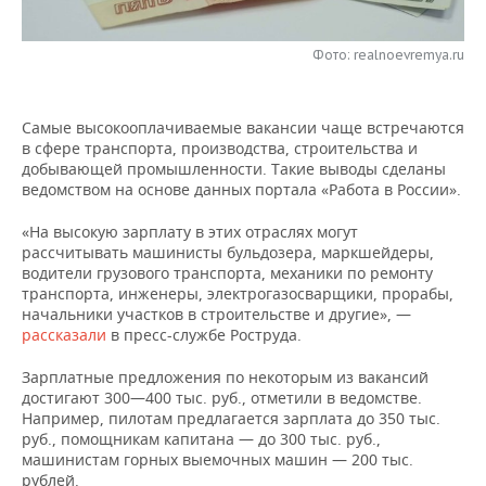
НЕФТЕХИМИЯ
РОЗНИЧНАЯ ТОРГОВЛЯ
НОВОСТИ ТЕХНОЛОГИЙ
МЕРОПРИЯТИЯ
НЕФТЬ
Фото: realnoevremya.ru
ТРАНСПОРТ
IT
НОВОСТИ МЕРОПРИЯТИЙ
СПОРТ
ОПК
Самые высокооплачиваемые вакансии чаще встречаются
УСЛУГИ
МЕДИА
ВЫЕЗДНАЯ РЕДАКЦИЯ
НОВОСТИ СПОРТА
ОБЩЕСТВО
в сфере транспорта, производства, строительства и
ЭНЕРГЕТИКА
добывающей промышленности. Такие выводы сделаны
ТЕЛЕКОММУНИКАЦИИ
БИЗНЕС-БРАНЧИ
ФУТБОЛ
НОВОСТИ ОБЩЕСТВА
ведомством на основе данных портала «Работа в России».
ФОТОГАЛЕРЕЯ
«На высокую зарплату в этих отраслях могут
ONLINE-КОНФЕРЕНЦИИ
ХОККЕЙ
ВЛАСТЬ
СЮЖЕТЫ
рассчитывать машинисты бульдозера, маркшейдеры,
водители грузового транспорта, механики по ремонту
ОТКРЫТАЯ ЛЕКЦИЯ
БАСКЕТБОЛ
ИНФРАСТРУКТУРА
СПРАВОЧНИК
транспорта, инженеры, электрогазосварщики, прорабы,
начальники участков в строительстве и другие», —
рассказали
в пресс-службе Роструда.
ВОЛЕЙБОЛ
ИСТОРИЯ
СПИСОК ПЕРСОН
ПОЛНАЯ ВЕРСИЯ
Зарплатные предложения по некоторым из вакансий
КИБЕРСПОРТ
КУЛЬТУРА
СПИСОК КОМПАНИЙ
достигают 300—400 тыс. руб., отметили в ведомстве.
Например, пилотам предлагается зарплата до 350 тыс.
ФИГУРНОЕ КАТАНИЕ
МЕДИЦИНА
руб., помощникам капитана — до 300 тыс. руб.,
машинистам горных выемочных машин — 200 тыс.
рублей.