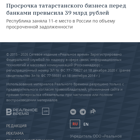
Просрочка татарстанского бизнеса перед
банками превысила 39 млрд рублей
Республика заняла 11-е место в России по объему
просроченной задолженности
© 2015 - 2026 Сетевое издание «Реальное время» Зарегистрировано
Федеральной службой по надзору в сфере связи, информационных
технологий и массовых коммуникаций (Роскомнадзор) –
регистрационный номер ЭЛ № ФС 77 - 79627 от 18 декабря 2020 г. (ранее
свидетельство Эл № ФС 77-59331 от 18 сентября 2014 г.)
Использование материалов Реального Времени разрешено только с
предварительного согласия правообладателей, упоминание сайта и
прямая гиперссылка обязательны при частичном или полном
воспроизведении материалов.
18+
RU
EN
РЕДАКЦИЯ
РЕКЛАМА
Учредитель ООО «Реальное