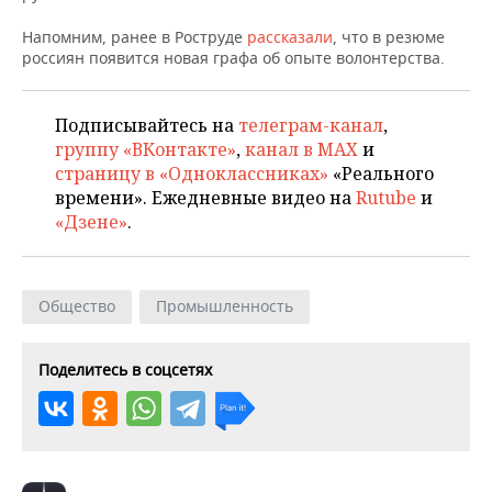
ВОДНЫЕ ВИДЫ СПОРТА
ОБРАЗОВАНИЕ
Напомним, ранее в Роструде
рассказали
, что в резюме
ХОККЕЙ С МЯЧОМ
ПРОИСШЕСТВИЯ
россиян появится новая графа об опыте волонтерства.
Подписывайтесь на
телеграм-канал
,
группу «ВКонтакте»
,
канал в MAX
и
страницу в «Одноклассниках»
«Реального
времени». Ежедневные видео на
Rutube
и
«Дзене»
.
Общество
Промышленность
Поделитесь в соцсетях