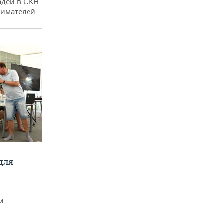
адей в ОКН
нимателей
для
м