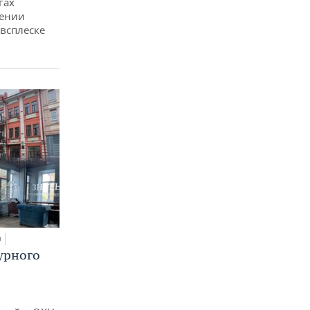
гах
дении
всплеске
0
урного