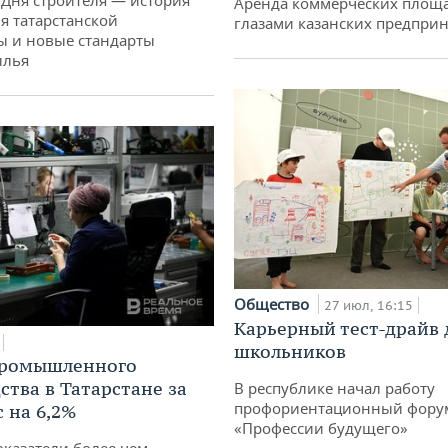
Аренда коммерческих площ
я татарстанской
глазами казанских предпри
ы и новые стандарты
илья
Общество
27 июл, 16:15
Карьерный тест-драйв 
школьников
промышленного
ства в Татарстане за
В республике начал работу
профориентационный фору
 на 6,2%
«Профессии будущего»
оказатели более чем