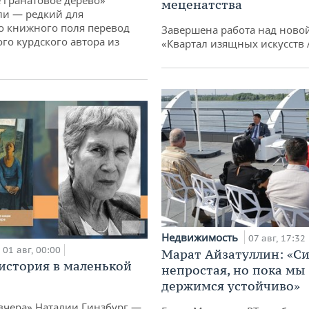
 гранатовое дерево»
меценатства
ли — редкий для
о книжного поля перевод
Завершена работа над ново
го курдского автора из
«Квартал изящных искусств
Недвижимость
07 авг, 17:32
01 авг, 00:00
Марат Айзатуллин: «С
история в маленькой
непростая, но пока мы
держимся устойчиво»
вчера» Наталии Гинзбург —