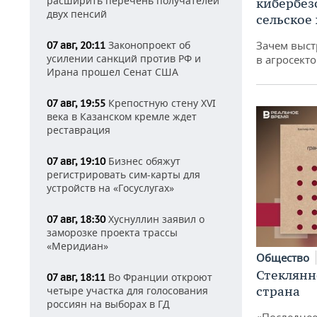
расширить перечень получателей
кибербез
двух пенсий
сельское
Зачем выст
Законопроект об
07 авг, 20:11
усилении санкций против РФ и
в агросекто
Ирана прошел Сенат США
Крепостную стену XVI
07 авг, 19:55
века в Казанском кремле ждет
реставрация
Бизнес обяжут
07 авг, 19:10
регистрировать сим-карты для
устройств на «Госуслугах»
Хуснуллин заявил о
07 авг, 18:30
заморозке проекта трассы
«Меридиан»
Общество
Стеклянн
Во Франции откроют
07 авг, 18:11
страна
четыре участка для голосования
россиян на выборах в ГД