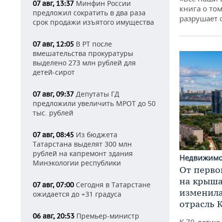
Минфин России
07 авг, 13:37
книга о том
предложил сократить в два раза
разрушает
срок продажи изъятого имущества
В РТ после
07 авг, 12:05
вмешательства прокуратуры
выделено 273 млн рублей для
детей-сирот
Депутаты ГД
07 авг, 09:37
предложили увеличить МРОТ до 50
тыс. рублей
Из бюджета
07 авг, 08:45
Татарстана выделят 300 млн
рублей на капремонт здания
Недвижим
Минэкологии республики
От перво
на крышах
Сегодня в Татарстане
07 авг, 07:00
изменила
ожидается до +31 градуса
отрасль 
Премьер-министр
06 авг, 20:53
К 70-летию