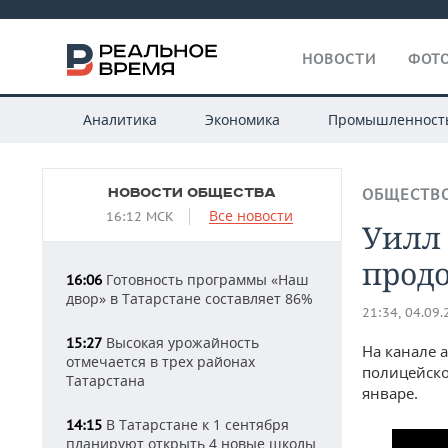
НОВОСТИ
ФОТО
Аналитика
Экономика
Промышленност
НОВОСТИ ОБЩЕСТВА
ОБЩЕСТВ
Все новости
16:12 МСК
Уилл
прод
Готовность программы «Наш
16:06
двор» в Татарстане составляет 86%
21:34, 04.09
Высокая урожайность
15:27
На канале 
отмечается в трех районах
полицейско
Татарстана
январе.
В Татарстане к 1 сентября
14:15
планируют открыть 4 новые школы