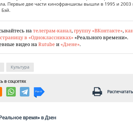
ла. Первые две части кинофраншизы вышли в 1995 и 2003 г
 Бэй.
сывайтесь на
телеграм-канал
,
группу «ВКонтакте»
,
кан
страницу в «Одноклассниках»
«Реального времени».
евные видео на
Rutube
и
«Дзене»
.
Культура
ь в соцсетях
Распечатать
Реальное время» в Дзен