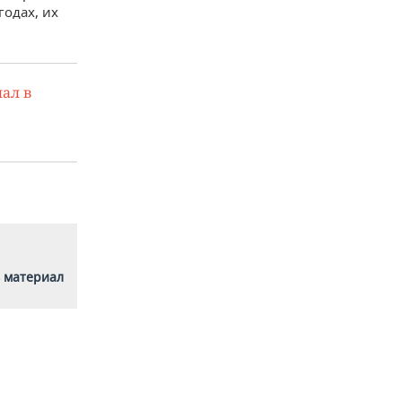
одах, их
ал в
 материал