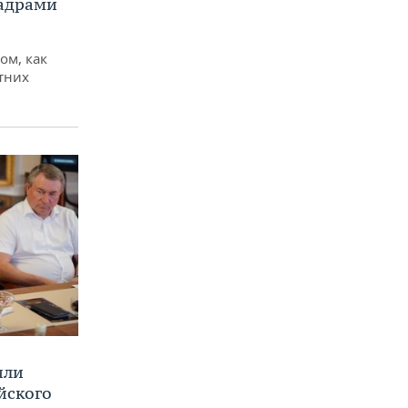
кадрами
ом, как
тних
или
йского