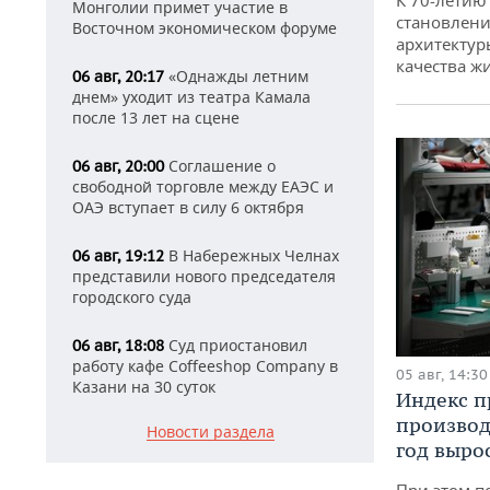
Монголии примет участие в
становлени
Восточном экономическом форуме
архитектур
качества ж
«Однажды летним
06 авг, 20:17
днем» уходит из театра Камала
после 13 лет на сцене
Соглашение о
06 авг, 20:00
свободной торговле между ЕАЭС и
ОАЭ вступает в силу 6 октября
В Набережных Челнах
06 авг, 19:12
представили нового председателя
городского суда
Суд приостановил
06 авг, 18:08
работу кафе Coffeeshop Company в
05 авг, 14:30
Казани на 30 суток
Индекс 
производ
Новости раздела
год вырос
При этом п