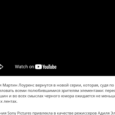
и Мартин Лоуренс вернутся в новой серии, которая, судя по
иловать всеми полюбившимися зрителям элементами: перес
шин и во всех смыслах черного юмора ожидается не меньше
 лентах.
ия Sony Pictures привлекла в качестве режиссеров Адиля Э