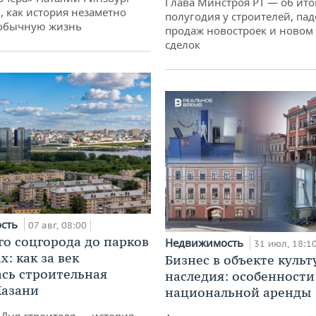
Глава Минстроя РТ — об ито
, как история незаметно
полугодия у строителей, па
 обычную жизнь
продаж новостроек и новом 
сделок
ость
07 авг, 08:00
го соцгорода до парков
Недвижимость
31 июл, 18:1
: как за век
Бизнес в объекте культ
сь строительная
наследия: особенности
Казани
национальной аренды
 Дня строителя — история