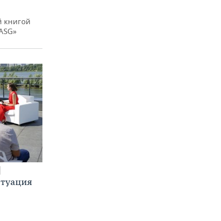
й книгой
 ASG»
итуация