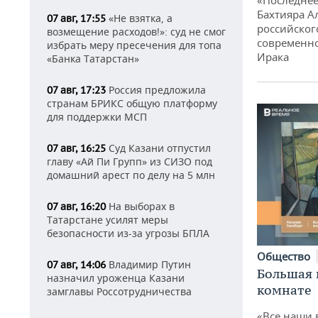
«Последнее
Бахтияра А
«Не взятка, а
07 авг, 17:55
российског
возмещение расходов!»: суд не смог
современно
избрать меру пресечения для топа
Ирака
«Банка Татарстан»
Россия предложила
07 авг, 17:23
странам БРИКС общую платформу
для поддержки МСП
Суд Казани отпустил
07 авг, 16:25
главу «Ай Пи Групп» из СИЗО под
домашний арест по делу на 5 млн
На выборах в
07 авг, 16:20
Татарстане усилят меры
безопасности из-за угрозы БПЛА
Общество
Владимир Путин
07 авг, 14:06
Большая 
назначил уроженца Казани
комнате
замглавы Россотрудничества
«Все наши 