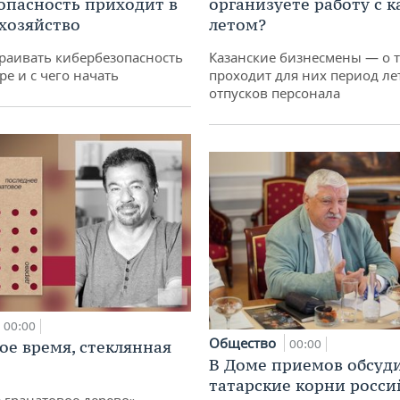
опасность приходит в
организуете работу с 
 хозяйство
летом?
раивать кибербезопасность
Казанские бизнесмены — о т
ре и с чего начать
проходит для них период ле
отпусков персонала
00:00
Общество
ое время, стеклянная
00:00
В Доме приемов обсуд
татарские корни росси