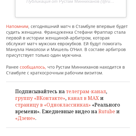
ВОДНЫЕ ВИДЫ СПОРТА
ОБРАЗОВАНИЕ
Публикация от
Рустам Минниханов
(@rusminnikhanov)
ХОККЕЙ С МЯЧОМ
ПРОИСШЕСТВИЯ
Напомним
, сегодняшний матч в Стамбуле впервые будет
судить женщина. Француженка Стефани Фраппар стала
первой в истории женщиной-арбитром, которая
обслужит матч мужских еврокубков. Ей будут помогать
Мануэла Николози и Мишель О’Нил. В составе арбитров
присутствует только один мужчина.
Ранее
сообщалось,
что Рустам Минниханов находится в
Стамбуле с краткосрочным рабочим визитом.
Подписывайтесь на
телеграм-канал
,
группу «ВКонтакте»
,
канал в MAX
и
страницу в «Одноклассниках»
«Реального
времени». Ежедневные видео на
Rutube
и
«Дзене»
.