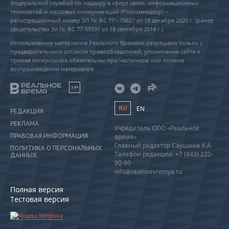
Федеральной службой по надзору в сфере связи, информационных
технологий и массовых коммуникаций (Роскомнадзор) –
регистрационный номер ЭЛ № ФС 77 - 79627 от 18 декабря 2020 г. (ранее
свидетельство Эл № ФС 77-59331 от 18 сентября 2014 г.)
Использование материалов Реального Времени разрешено только с
предварительного согласия правообладателей, упоминание сайта и
прямая гиперссылка обязательны при частичном или полном
воспроизведении материалов.
18+
RU
EN
РЕДАКЦИЯ
РЕКЛАМА
Учредитель ООО «Реальное
ПРАВОВАЯ ИНФОРМАЦИЯ
время»
Главный редактор Саушина А.А.
ПОЛИТИКА О ПЕРСОНАЛЬНЫХ
Телефон редакции: +7 (843) 222-
ДАННЫХ
90-80
info@realnoevremya.ru
Полная версия
Тестовая версия