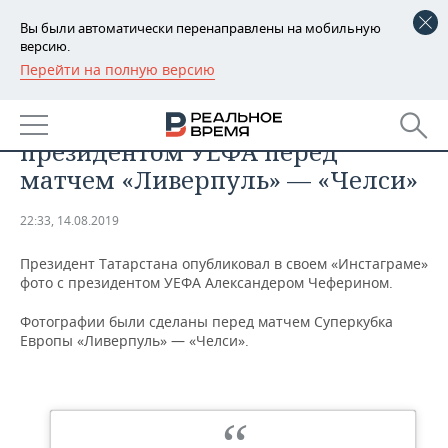
Вы были автоматически перенаправлены на мобильную
версию.
Перейти на полную версию
РЕГИОНЫ
МЕРОПРИЯТИЯ
Минниханов выложил фото с
БАШКОРТОСТАН
НОВОСТИ
президентом УЕФА перед
ТАТАРСТАН
АНАЛИТИКА
матчем «Ливерпуль» — «Челси»
УДМУРТИЯ
НОВОСТИ АНАЛИТИКИ
ЭКОНОМИКА
22:33, 14.08.2019
ДЕКЛАРАЦИИ О ДОХОДАХ
НОВОСТИ ЭКОНОМИКИ
ПРОМЫШЛЕННОСТЬ
Президент Татарстана опубликовал в своем «Инстаграме»
фото с президентом УЕФА Александером Чеферином.
КОРОЛИ ГОСЗАКАЗА ПФО
ФИНАНСЫ
НОВОСТИ
НЕДВИЖИМОСТЬ
ПРОМЫШЛЕННОСТИ
Фотографии были сделаны перед матчем Суперкубка
Европы «Ливерпуль» — «Челси».
ВУЗЫ ТАТАРСТАНА
БАНКИ
НОВОСТИ НЕДВИЖИМОСТИ
АВТО
АГРОПРОМ
КОМУ ПРИНАДЛЕЖАТ
БЮДЖЕТ
НОВОСТИ АВТО
БИЗНЕС
ТОРГОВЫЕ ЦЕНТРЫ
МАШИНОСТРОЕНИЕ
ТАТАРСТАНА
ИНВЕСТИЦИИ
НОВОСТИ БИЗНЕСА
ТЕХНОЛОГИИ