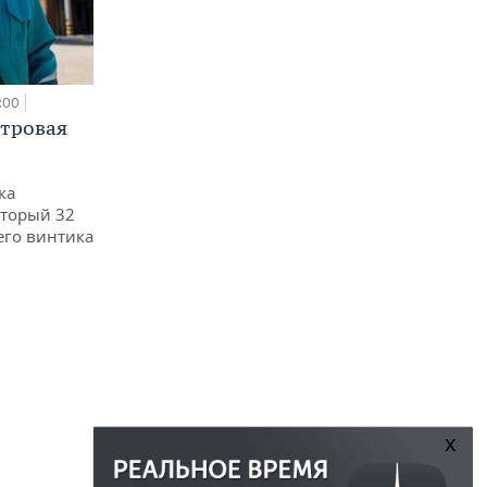
:00
етровая
ка
оторый 32
его винтика
x