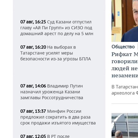
Суд Казани отпустил
07 авг, 16:25
главу «Ай Пи Групп» из СИЗО под
домашний арест по делу на 5 млн
Общество
На выборах в
07 авг, 16:20
Татарстане усилят меры
Рифкат М
безопасности из-за угрозы БПЛА
говорили
людей нет
незамен
Владимир Путин
07 авг, 14:06
В Татарста
назначил уроженца Казани
археолога 
замглавы Россотрудничества
Минфин России
07 авг, 13:37
предложил сократить в два раза
срок продажи изъятого имущества
В РТ после
07 авг, 12:05