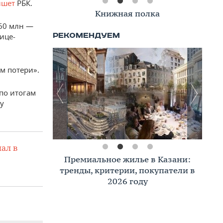
ишет
РБК.
Книжная полка
60 млн —
вице-
ем потери».
 по итогам
у
ал в
Премиальное жилье в Казани:
тренды, критерии, покупатели в
2026 году