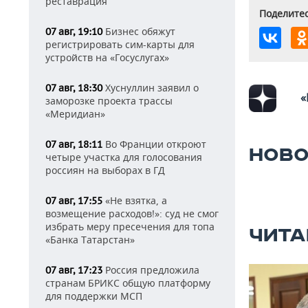
реставрация
Поделитес
Бизнес обяжут
07 авг, 19:10
регистрировать сим-карты для
устройств на «Госуслугах»
Хуснуллин заявил о
07 авг, 18:30
«
заморозке проекта трассы
«Меридиан»
Во Франции откроют
07 авг, 18:11
НОВО
четыре участка для голосования
россиян на выборах в ГД
«Не взятка, а
07 авг, 17:55
возмещение расходов!»: суд не смог
избрать меру пресечения для топа
ЧИТА
«Банка Татарстан»
Россия предложила
07 авг, 17:23
странам БРИКС общую платформу
для поддержки МСП