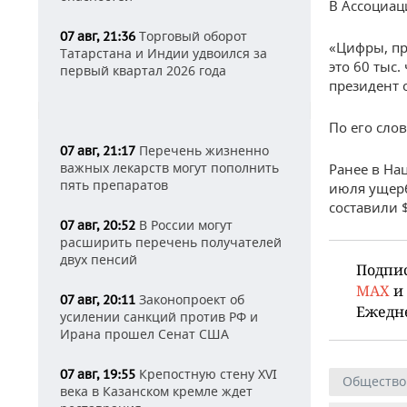
В Ассоциац
Торговый оборот
07 авг, 21:36
«Цифры, пр
Татарстана и Индии удвоился за
это 60 тыс.
первый квартал 2026 года
президент 
По его слов
Перечень жизненно
07 авг, 21:17
важных лекарств могут пополнить
Ранее в На
пять препаратов
июля ущерб
составили 
В России могут
07 авг, 20:52
расширить перечень получателей
двух пенсий
Подпи
MAX
и
Законопроект об
07 авг, 20:11
Ежедн
усилении санкций против РФ и
Ирана прошел Сенат США
Крепостную стену XVI
07 авг, 19:55
Общество
века в Казанском кремле ждет