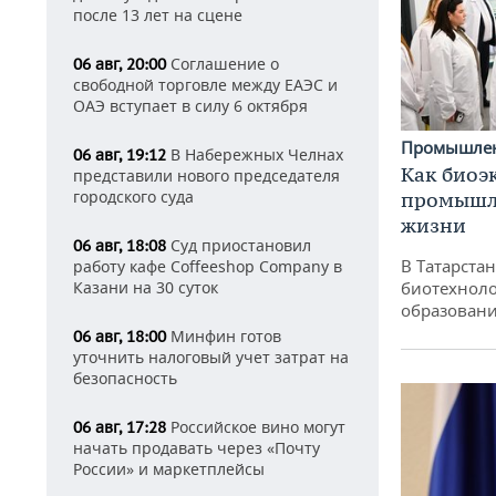
после 13 лет на сцене
Соглашение о
06 авг, 20:00
свободной торговле между ЕАЭС и
ОАЭ вступает в силу 6 октября
Промышле
В Набережных Челнах
06 авг, 19:12
Как биоэ
представили нового председателя
городского суда
промышле
жизни
Суд приостановил
06 авг, 18:08
В Татарста
работу кафе Coffeeshop Company в
Казани на 30 суток
биотехноло
образовани
Минфин готов
06 авг, 18:00
уточнить налоговый учет затрат на
безопасность
Российское вино могут
06 авг, 17:28
начать продавать через «Почту
России» и маркетплейсы