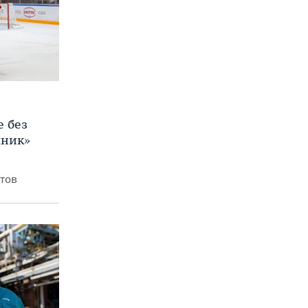
е без
яник»
итов