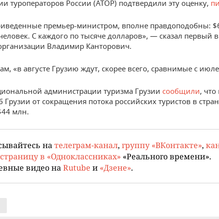
ии туроператоров России (АТОР) подтвердили эту оценку,
п
иведенные премьер-министром, вполне правдоподобны: $
 человек. С каждого по тысяче долларов», — сказал первый 
организации Владимир Канторович.
ам, «в августе Грузию ждут, скорее всего, сравнимые с июл
циональной администрации туризма Грузии
сообщили
, что
 Грузии от сокращения потока российских туристов в стран
$44 млн.
сывайтесь на
телеграм-канал
,
группу «ВКонтакте»
,
кан
страницу в «Одноклассниках»
«Реального времени».
евные видео на
Rutube
и
«Дзене»
.