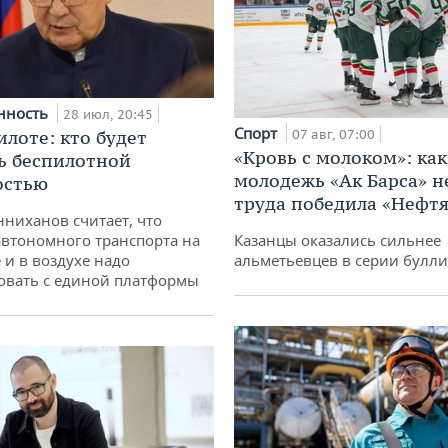
нность
28 июл, 20:45
Спорт
илоте: кто будет
07 авг, 07:00
«Кровь с молоком»: как
ь беспилотной
молодежь «Ак Барса» н
остью
труда победила «Нефт
ниханов считает, что
втономного транспорта на
Казанцы оказались сильнее
 и в воздухе надо
альметьевцев в серии булл
овать с единой платформы