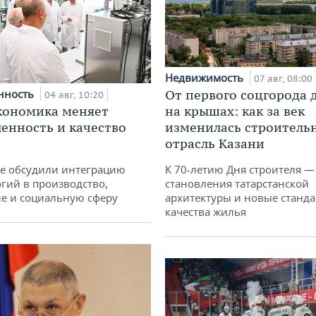
Недвижимость
07 авг, 08:00
нность
От первого соцгорода 
04 авг, 10:20
кономика меняет
на крышах: как за век
нность и качество
изменилась строитель
отрасль Казани
не обсудили интеграцию
К 70-летию Дня строителя —
гий в производство,
становления татарстанской
е и социальную сферу
архитектуры и новые станд
качества жилья