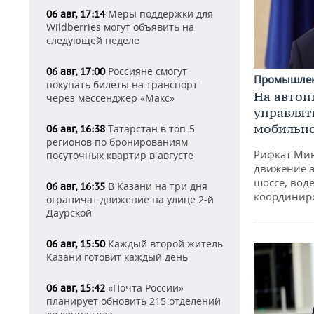
Меры поддержки для
06 авг, 17:14
Wildberries могут объявить на
следующей неделе
Россияне смогут
06 авг, 17:00
Промышле
покупать билеты на транспорт
На автоп
через мессенджер «Макс»
управлят
мобильн
Татарстан в топ-5
06 авг, 16:38
регионов по бронированиям
Рифкат Мин
посуточных квартир в августе
движение а
шоссе, воде
В Казани на три дня
06 авг, 16:35
координир
ограничат движение на улице 2-й
Даурской
Каждый второй житель
06 авг, 15:50
Казани готовит каждый день
«Почта России»
06 авг, 15:42
планирует обновить 215 отделений