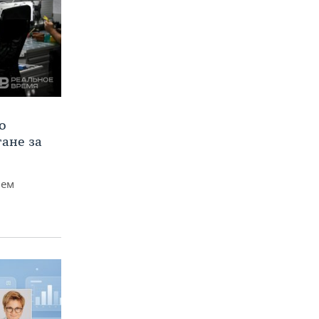
о
тане за
чем