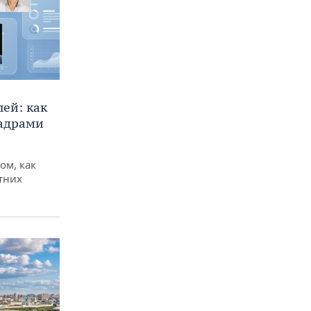
ей: как
кадрами
ом, как
тних