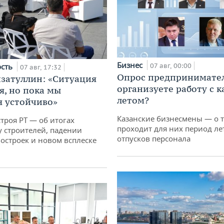
Бизнес
ость
07 авг, 00:00
07 авг, 17:32
Опрос предпринимател
затуллин: «Ситуация
организуете работу с 
я, но пока мы
летом?
 устойчиво»
Казанские бизнесмены — о т
троя РТ — об итогах
проходит для них период ле
у строителей, падении
отпусков персонала
остроек и новом всплеске