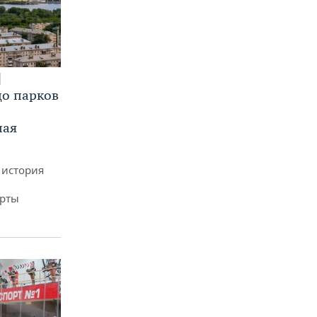
до парков
ная
 история
арты