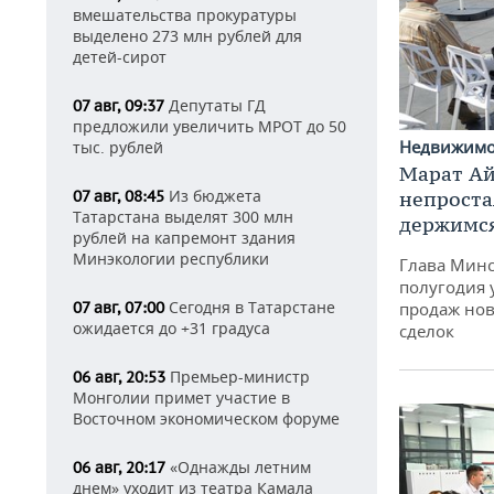
вмешательства прокуратуры
выделено 273 млн рублей для
детей-сирот
Депутаты ГД
07 авг, 09:37
предложили увеличить МРОТ до 50
Недвижим
тыс. рублей
Марат Ай
Из бюджета
07 авг, 08:45
непроста
Татарстана выделят 300 млн
держимся
рублей на капремонт здания
Минэкологии республики
Глава Минс
полугодия 
Сегодня в Татарстане
07 авг, 07:00
продаж нов
ожидается до +31 градуса
сделок
Премьер-министр
06 авг, 20:53
Монголии примет участие в
Восточном экономическом форуме
«Однажды летним
06 авг, 20:17
днем» уходит из театра Камала