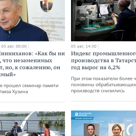
03 авг, 00:00
05 авг, 14:30
инниханов: «Как бы ни
Индекс промышленног
, что незаменимых
производства в Татарс
, но, к сожалению, он
год вырос на 6,2%
имый»
При этом показатели более 
половины обрабатывающих
не прошел семинар памяти
производств снизились
Фаяза Хузина