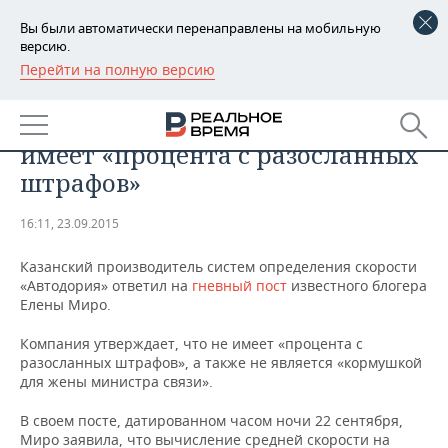
Вы были автоматически перенаправлены на мобильную
версию.
Перейти на полную версию
РЕГИОНЫ
Казанская «Автодория»
БАШКОРТОСТАН
НОВОСТИ
ответила Елене Миро, что не
имеет «процента с разосланных
ТАТАРСТАН
АНАЛИТИКА
штрафов»
УДМУРТИЯ
НОВОСТИ АНАЛИТИКИ
ЭКОНОМИКА
16:11, 23.09.2015
ДЕКЛАРАЦИИ О ДОХОДАХ
НОВОСТИ ЭКОНОМИКИ
ПРОМЫШЛЕННОСТЬ
Казанский производитель систем определения скорости
«Автодория» ответил на
гневный пост
известного блогера
КОРОЛИ ГОСЗАКАЗА ПФО
ФИНАНСЫ
НОВОСТИ
НЕДВИЖИМОСТЬ
Елены Миро.
ПРОМЫШЛЕННОСТИ
Компания утверждает, что не имеет «процента с
ВУЗЫ ТАТАРСТАНА
БАНКИ
НОВОСТИ НЕДВИЖИМОСТИ
АВТО
АГРОПРОМ
разосланных штрафов», а также не является «кормушкой
для жены министра связи».
КОМУ ПРИНАДЛЕЖАТ
БЮДЖЕТ
НОВОСТИ АВТО
БИЗНЕС
ТОРГОВЫЕ ЦЕНТРЫ
МАШИНОСТРОЕНИЕ
В своем посте, датированном часом ночи 22 сентября,
ТАТАРСТАНА
ИНВЕСТИЦИИ
НОВОСТИ БИЗНЕСА
ТЕХНОЛОГИИ
Миро заявила, что вычисление средней скорости на