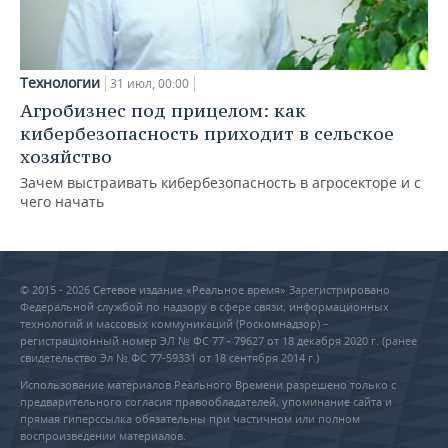
Технологии
31 июл, 00:00
Агробизнес под прицелом: как
кибербезопасность приходит в сельское
хозяйство
Зачем выстраивать кибербезопасность в агросекторе и с
чего начать
© 2015 - 2026 Сетевое издание «Реальное время» Зарегистрировано
Федеральной службой по надзору в сфере связи, информационных
технологий и массовых коммуникаций (Роскомнадзор) –
регистрационный номер ЭЛ № ФС 77 - 79627 от 18 декабря 2020 г. (ранее
свидетельство Эл № ФС 77-59331 от 18 сентября 2014 г.)
Использование материалов Реального Времени разрешено только с
предварительного согласия правообладателей, упоминание сайта и
прямая гиперссылка обязательны при частичном или полном
воспроизведении материалов.