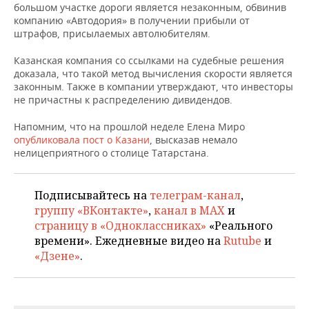
НЕФТЕХИМИЯ
большом участке дороги является незаконным, обвинив
компанию «Автодория» в получении прибыли от
РОЗНИЧНАЯ ТОРГОВЛЯ
НОВОСТИ ТЕХНОЛОГИЙ
МЕРОПРИЯТИЯ
штрафов, присылаемых автолюбителям.
НЕФТЬ
ТРАНСПОРТ
IT
НОВОСТИ МЕРОПРИЯТИЙ
СПОРТ
Казанская компания со ссылками на судебные решения
ОПК
доказала, что такой метод вычисления скорости является
законным. Также в компании утверждают, что инвесторы
УСЛУГИ
МЕДИА
ВЫЕЗДНАЯ РЕДАКЦИЯ
НОВОСТИ СПОРТА
ОБЩЕСТВО
ЭНЕРГЕТИКА
не причастны к распределению дивидендов.
ТЕЛЕКОММУНИКАЦИИ
БИЗНЕС-БРАНЧИ
ФУТБОЛ
НОВОСТИ ОБЩЕСТВА
ФОТОГАЛЕРЕЯ
Напомним, что на прошлой неделе Елена Миро
опубликовала пост о Казани
, высказав немало
ONLINE-КОНФЕРЕНЦИИ
ХОККЕЙ
ВЛАСТЬ
СЮЖЕТЫ
нелицеприятного о столице Татарстана.
ОТКРЫТАЯ ЛЕКЦИЯ
БАСКЕТБОЛ
ИНФРАСТРУКТУРА
СПРАВОЧНИК
Подписывайтесь на
телеграм-канал
,
группу «ВКонтакте»
,
канал в MAX
и
ВОЛЕЙБОЛ
ИСТОРИЯ
СПИСОК ПЕРСОН
ПОЛНАЯ ВЕРСИЯ
страницу в «Одноклассниках»
«Реального
времени». Ежедневные видео на
Rutube
и
КИБЕРСПОРТ
КУЛЬТУРА
СПИСОК КОМПАНИЙ
«Дзене»
.
ФИГУРНОЕ КАТАНИЕ
МЕДИЦИНА