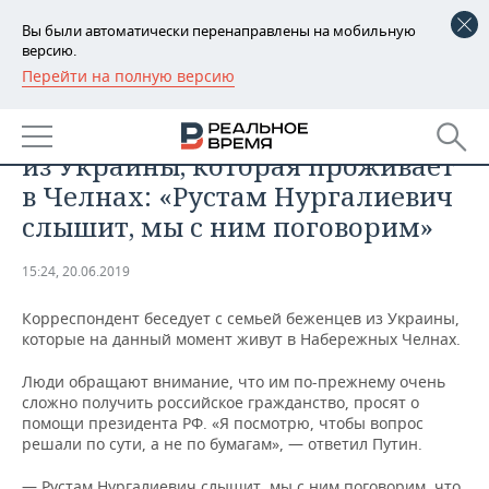
Вы были автоматически перенаправлены на мобильную
версию.
Перейти на полную версию
РЕГИОНЫ
ОБЩЕСТВО
Путин ответил семье беженцев
БАШКОРТОСТАН
НОВОСТИ
из Украины, которая проживает
ТАТАРСТАН
АНАЛИТИКА
в Челнах: «Рустам Нургалиевич
слышит, мы с ним поговорим»
УДМУРТИЯ
НОВОСТИ АНАЛИТИКИ
ЭКОНОМИКА
15:24, 20.06.2019
ДЕКЛАРАЦИИ О ДОХОДАХ
НОВОСТИ ЭКОНОМИКИ
ПРОМЫШЛЕННОСТЬ
Корреспондент беседует с семьей беженцев из Украины,
КОРОЛИ ГОСЗАКАЗА ПФО
ФИНАНСЫ
НОВОСТИ
НЕДВИЖИМОСТЬ
которые на данный момент живут в Набережных Челнах.
ПРОМЫШЛЕННОСТИ
ВУЗЫ ТАТАРСТАНА
БАНКИ
НОВОСТИ НЕДВИЖИМОСТИ
АВТО
Люди обращают внимание, что им по-прежнему очень
АГРОПРОМ
сложно получить российское гражданство, просят о
помощи президента РФ. «Я посмотрю, чтобы вопрос
КОМУ ПРИНАДЛЕЖАТ
БЮДЖЕТ
НОВОСТИ АВТО
БИЗНЕС
решали по сути, а не по бумагам», — ответил Путин.
ТОРГОВЫЕ ЦЕНТРЫ
МАШИНОСТРОЕНИЕ
ТАТАРСТАНА
ИНВЕСТИЦИИ
НОВОСТИ БИЗНЕСА
ТЕХНОЛОГИИ
— Рустам Нургалиевич слышит, мы с ним поговорим, что