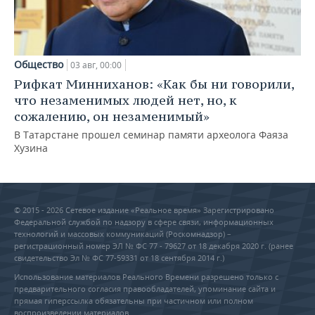
Общество
03 авг, 00:00
Рифкат Минниханов: «Как бы ни говорили,
что незаменимых людей нет, но, к
сожалению, он незаменимый»
В Татарстане прошел семинар памяти археолога Фаяза
Хузина
© 2015 - 2026 Сетевое издание «Реальное время» Зарегистрировано
Федеральной службой по надзору в сфере связи, информационных
технологий и массовых коммуникаций (Роскомнадзор) –
регистрационный номер ЭЛ № ФС 77 - 79627 от 18 декабря 2020 г. (ранее
свидетельство Эл № ФС 77-59331 от 18 сентября 2014 г.)
Использование материалов Реального Времени разрешено только с
предварительного согласия правообладателей, упоминание сайта и
прямая гиперссылка обязательны при частичном или полном
воспроизведении материалов.