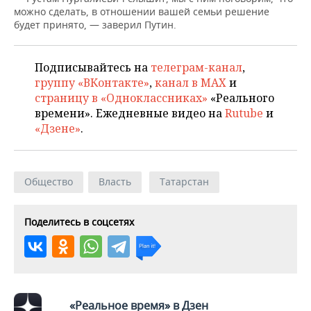
НЕФТЕХИМИЯ
можно сделать, в отношении вашей семьи решение
будет принято, — заверил Путин.
РОЗНИЧНАЯ ТОРГОВЛЯ
НОВОСТИ ТЕХНОЛОГИЙ
МЕРОПРИЯТИЯ
НЕФТЬ
ТРАНСПОРТ
IT
НОВОСТИ МЕРОПРИЯТИЙ
СПОРТ
Подписывайтесь на
телеграм-канал
,
ОПК
группу «ВКонтакте»
,
канал в MAX
и
УСЛУГИ
МЕДИА
ВЫЕЗДНАЯ РЕДАКЦИЯ
НОВОСТИ СПОРТА
ОБЩЕСТВО
страницу в «Одноклассниках»
«Реального
ЭНЕРГЕТИКА
времени». Ежедневные видео на
Rutube
и
ТЕЛЕКОММУНИКАЦИИ
БИЗНЕС-БРАНЧИ
ФУТБОЛ
НОВОСТИ ОБЩЕСТВА
ФОТОГАЛЕРЕЯ
«Дзене»
.
ONLINE-КОНФЕРЕНЦИИ
ХОККЕЙ
ВЛАСТЬ
СЮЖЕТЫ
Общество
Власть
Татарстан
ОТКРЫТАЯ ЛЕКЦИЯ
БАСКЕТБОЛ
ИНФРАСТРУКТУРА
СПРАВОЧНИК
ВОЛЕЙБОЛ
ИСТОРИЯ
СПИСОК ПЕРСОН
ПОЛНАЯ ВЕРСИЯ
Поделитесь в соцсетях
КИБЕРСПОРТ
КУЛЬТУРА
СПИСОК КОМПАНИЙ
ФИГУРНОЕ КАТАНИЕ
МЕДИЦИНА
«Реальное время» в Дзен