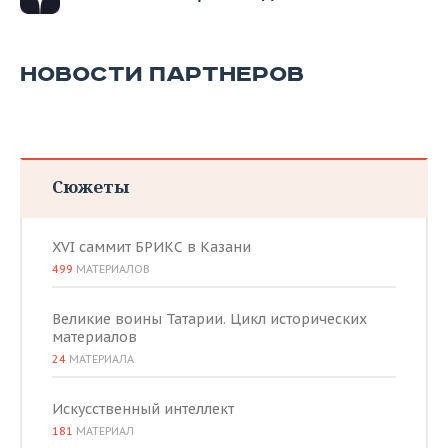
ВОДНЫЕ ВИДЫ СПОРТА
ОБРАЗОВАНИЕ
ХОККЕЙ С МЯЧОМ
ПРОИСШЕСТВИЯ
НОВОСТИ ПАРТНЕРОВ
Сюжеты
XVI саммит БРИКС в Казани
499
МАТЕРИАЛОВ
Великие воины Татарии. Цикл исторических
материалов
24
МАТЕРИАЛА
Искусственный интеллект
181
МАТЕРИАЛ