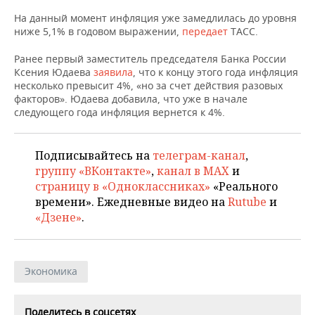
НЕФТЕХИМИЯ
На данный момент инфляция уже замедлилась до уровня
РОЗНИЧНАЯ ТОРГОВЛЯ
НОВОСТИ ТЕХНОЛОГИЙ
МЕРОПРИЯТИЯ
ниже 5,1% в годовом выражении,
передает
ТАСС.
НЕФТЬ
ТРАНСПОРТ
IT
НОВОСТИ МЕРОПРИЯТИЙ
СПОРТ
Ранее первый заместитель председателя Банка России
ОПК
Ксения Юдаева
заявила
, что к концу этого года инфляция
несколько превысит 4%, «но за счет действия разовых
УСЛУГИ
МЕДИА
ВЫЕЗДНАЯ РЕДАКЦИЯ
НОВОСТИ СПОРТА
ОБЩЕСТВО
факторов». Юдаева добавила, что уже в начале
ЭНЕРГЕТИКА
следующего года инфляция вернется к 4%.
ТЕЛЕКОММУНИКАЦИИ
БИЗНЕС-БРАНЧИ
ФУТБОЛ
НОВОСТИ ОБЩЕСТВА
ФОТОГАЛЕРЕЯ
Подписывайтесь на
телеграм-канал
,
ONLINE-КОНФЕРЕНЦИИ
ХОККЕЙ
ВЛАСТЬ
СЮЖЕТЫ
группу «ВКонтакте»
,
канал в MAX
и
страницу в «Одноклассниках»
«Реального
ОТКРЫТАЯ ЛЕКЦИЯ
БАСКЕТБОЛ
ИНФРАСТРУКТУРА
СПРАВОЧНИК
времени». Ежедневные видео на
Rutube
и
«Дзене»
.
ВОЛЕЙБОЛ
ИСТОРИЯ
СПИСОК ПЕРСОН
ПОЛНАЯ ВЕРСИЯ
КИБЕРСПОРТ
КУЛЬТУРА
СПИСОК КОМПАНИЙ
Экономика
ФИГУРНОЕ КАТАНИЕ
МЕДИЦИНА
Поделитесь в соцсетях