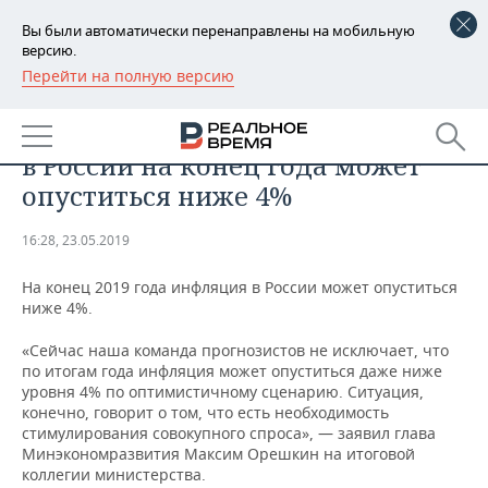
Вы были автоматически перенаправлены на мобильную
версию.
Перейти на полную версию
РЕГИОНЫ
ЭКОНОМИКА
В МЭР допустили, что инфляция
БАШКОРТОСТАН
НОВОСТИ
в России на конец года может
ТАТАРСТАН
АНАЛИТИКА
опуститься ниже 4%
УДМУРТИЯ
НОВОСТИ АНАЛИТИКИ
ЭКОНОМИКА
16:28, 23.05.2019
ДЕКЛАРАЦИИ О ДОХОДАХ
НОВОСТИ ЭКОНОМИКИ
ПРОМЫШЛЕННОСТЬ
На конец 2019 года инфляция в России может опуститься
ниже 4%.
КОРОЛИ ГОСЗАКАЗА ПФО
ФИНАНСЫ
НОВОСТИ
НЕДВИЖИМОСТЬ
ПРОМЫШЛЕННОСТИ
«Сейчас наша команда прогнозистов не исключает, что
по итогам года инфляция может опуститься даже ниже
ВУЗЫ ТАТАРСТАНА
БАНКИ
НОВОСТИ НЕДВИЖИМОСТИ
АВТО
уровня 4% по оптимистичному сценарию. Ситуация,
АГРОПРОМ
конечно, говорит о том, что есть необходимость
КОМУ ПРИНАДЛЕЖАТ
БЮДЖЕТ
НОВОСТИ АВТО
БИЗНЕС
стимулирования совокупного спроса», — заявил глава
ТОРГОВЫЕ ЦЕНТРЫ
МАШИНОСТРОЕНИЕ
Минэкономразвития Максим Орешкин на итоговой
ТАТАРСТАНА
коллегии министерства.
ИНВЕСТИЦИИ
НОВОСТИ БИЗНЕСА
ТЕХНОЛОГИИ