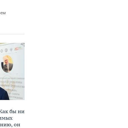
чем
Как бы ни
нимых
ению, он