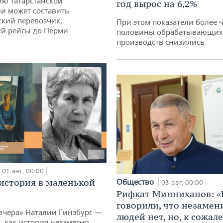
ю татарстанской
год вырос на 6,2%
и может составить
кий перевозчик,
При этом показатели более 
й рейсы до Перми
половины обрабатывающих
производств снизились
01 авг, 00:00
история в маленькой
Общество
03 авг, 00:00
Рифкат Минниханов: «
говорили, что незаме
вчера» Наталии Гинзбург —
людей нет, но, к сожал
, как история незаметно