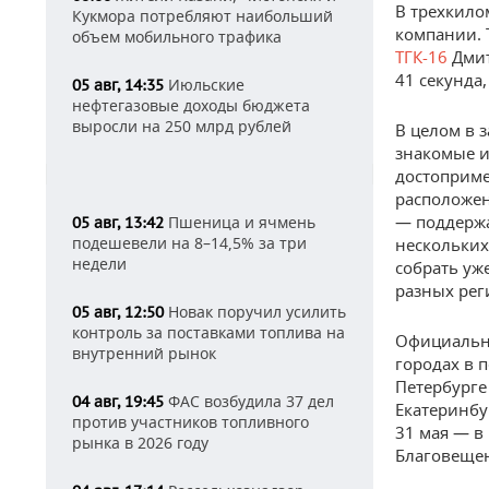
В трехкило
Кукмора потребляют наибольший
компании. 
объем мобильного трафика
ТГК-16
Дмит
41 секунда
Июльские
05 авг, 14:35
нефтегазовые доходы бюджета
выросли на 250 млрд рублей
В целом в 
знакомые и
достоприме
расположен
— поддержа
Пшеница и ячмень
05 авг, 13:42
подешевели на 8–14,5% за три
нескольких
недели
собрать уж
разных рег
Новак поручил усилить
05 авг, 12:50
контроль за поставками топлива на
Официальны
внутренний рынок
городах в п
Петербурге 
ФАС возбудила 37 дел
04 авг, 19:45
Екатеринбу
против участников топливного
31 мая — в
рынка в 2026 году
Благовещен