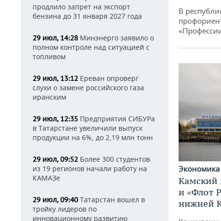
продлило запрет на экспорт
В республи
бензина до 31 января 2027 года
профориен
«Професси
Минэнерго заявило о
29 июл, 14:28
полном контроле над ситуацией с
топливом
Ереван опроверг
29 июл, 13:12
слухи о замене российского газа
иранским
Предприятия СИБУРа
29 июл, 12:35
в Татарстане увеличили выпуск
продукции на 6%, до 2,19 млн тонн
Более 300 студентов
29 июл, 09:52
из 19 регионов начали работу на
Экономик
КАМАЗе
Камский 
и «Флот 
Татарстан вошел в
29 июл, 09:40
нижней 
тройку лидеров по
инновационному развитию