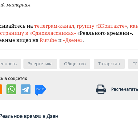
ий материал
сывайтесь на
телеграм-канал
,
группу «ВКонтакте»
,
кан
страницу в «Одноклассниках»
«Реального времени».
евные видео на
Rutube
и
«Дзене»
.
енность
Энергетика
Общество
Татарстан
ТГ
ь в соцсетях
Распечатать
Реальное время» в Дзен