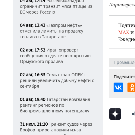
Россельхознадзор
04 авг, 17:14
Партнерск
ограничит транзит мяса птицы из
ЕС через Россию
Подпи
«Газпром нефть»
04 авг, 13:43
отменила лимиты на продажу
MAX
и
топлива в Татарстане
Ежедн
Иран опроверг
02 авг, 17:52
сообщения о сделке по открытию
Ормузского пролива
Промышл
Семь стран ОПЕК+
02 авг, 16:33
Поделитес
решили увеличить добычу нефти с
сентября
Татарстан возглавил
01 авг, 19:40
рейтинг регионов по
биопромышленному потенциалу
«
Транзит судов через
31 июл, 21:20
Босфор приостановили из-за