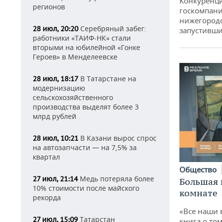
Конкуренци
регионов
госкомпани
нижегородс
Серебряный забег:
28 июл, 20:20
запустивши
работники «ТАИФ-НК» стали
вторыми на юбилейной «Гонке
Героев» в Менделеевске
В Татарстане на
28 июл, 18:17
модернизацию
сельскохозяйственного
производства выделят более 3
млрд рублей
В Казани вырос спрос
28 июл, 10:21
на автозапчасти — на 7,5% за
квартал
Общество
Медь потеряла более
27 июл, 21:14
Большая 
10% стоимости после майского
комнате
рекорда
«Все наши 
Татарстан
27 июл, 15:09
книга о том