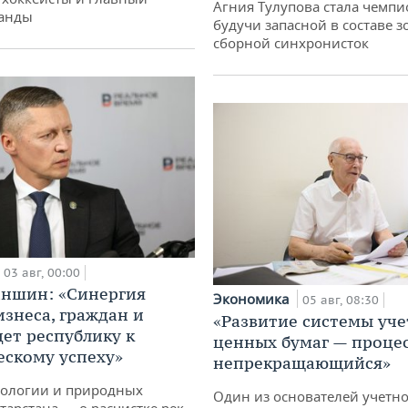
Агния Тулупова стала чемпи
манды
будучи запасной в составе з
сборной синхронисток
03 авг, 00:00
аншин: «Синергия
Экономика
05 авг, 08:30
изнеса, граждан и
«Развитие системы уче
дет республику к
ценных бумаг — проце
ескому успеху»
непрекращающийся»
кологии и природных
Один из основателей учетн