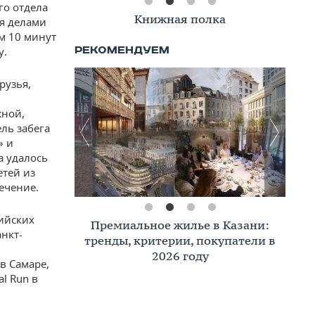
го отдела
Книжная полка
ия делами
м 10 минут
у.
рузья,
жной,
ль забега
» и
а удалось
етей из
ечение.
сийских
Премиальное жилье в Казани:
анкт-
тренды, критерии, покупатели в
2026 году
в Самаре,
l Run в