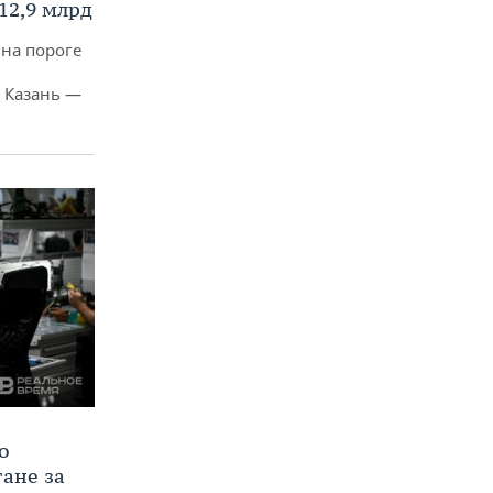
12,9 млрд
 на пороге
 Казань —
о
тане за