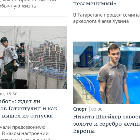
незаменимый»
 обычную жизнь
В Татарстане прошел семина
археолога Фаяза Хузина
вг, 15:30
абот»: ждет ли
ов Гатиятулин и как
Спорт
00:00
» вышел из отпуска
Никита Шлейхер завое
золото и серебро чемп
чали предсезонную
Европы
. В каком настроении
хоккеисты и главный