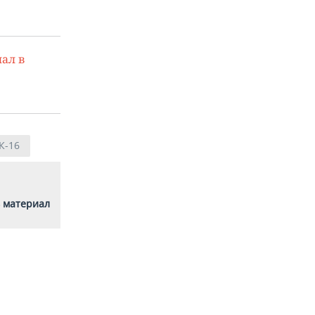
ал в
К-16
 материал