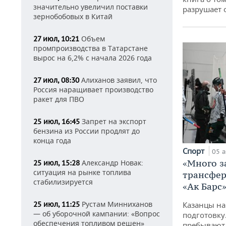
значительно увеличил поставки
разрушает
зернобобовых в Китай
Объем
27 июл, 10:21
промпроизводства в Татарстане
вырос на 6,2% с начала 2026 года
Алиханов заявил, что
27 июл, 08:30
Россия наращивает производство
ракет для ПВО
Запрет на экспорт
25 июл, 16:45
бензина из России продлят до
конца года
Спорт
05 а
«Много з
Александр Новак:
25 июл, 15:28
ситуация на рынке топлива
трансфер
стабилизируется
«Ак Барс
Рустам Минниханов
Казанцы на
25 июл, 11:25
— об уборочной кампании: «Вопрос
подготовку
обеспечения топливом решен»
пребывают 