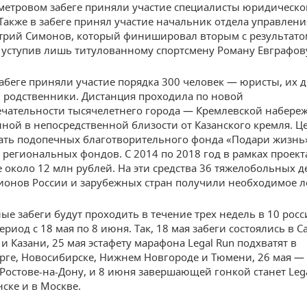
метровом забеге приняли участие специалисты юридическо
Также в забеге принял участие начальник отдела управлен
рий Симонов, который финишировал вторым с результато
, уступив лишь титулованному спортсмену Роману Евграфов
забеге приняли участие порядка 300 человек — юристы, их д
 родственники. Дистанция проходила по новой
чательности тысячелетнего города — Кремлевской набере
ной в непосредственной близости от Казанского кремля. Це
ть подопечных благотворительного фонда «Подари жизнь
 региональных фондов. С 2014 по 2018 год в рамках проект
е около 12 млн рублей. На эти средства 36 тяжелобольных д
ионов России и зарубежных стран получили необходимое л
е забеги будут проходить в течение трех недель в 10 рос
ериод с 18 мая по 8 июня. Так, 18 мая забеги состоялись в С
и Казани, 25 мая эстафету марафона Legal Run подхватят в
рге, Новосибирске, Нижнем Новгороде и Тюмени, 26 мая — 
 Ростове-на-Дону, и 8 июня завершающей гонкой станет Lega
ске и в Москве.