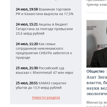
тренер ко
Взаимная торговля
24 июл, 19:58
РФ и Казахстана выросла на 17,5%
Акцизы в бюджет
24 июл, 15:21
Татарстана за полгода превысили
23,6 млрд рублей
Как семьи
24 июл, 11:20
сотрудников нижнекамского
предприятия СИБУРа заботятся о
природе
Российский суд
23 июл, 21:30
Общество
взыскал с Rheinmetall 47 млн евро
Азат Зиг
власти, б
КАМАЗ сократил
23 июл, 20:51
убыток до 13,9 млрд рублей
науки ве
экологич
Новости раздела
Министр э