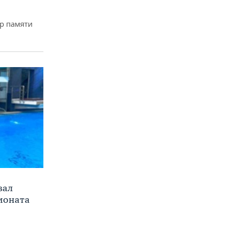
р памяти
вал
ионата