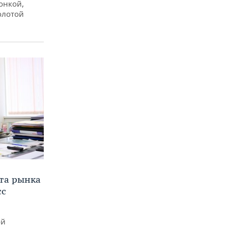
онкой,
олотой
та рынка
сс
ой