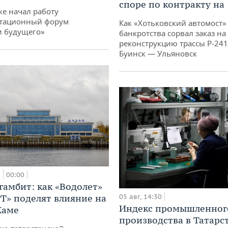
споре по контракту на 
ке начал работу
тационный форум
Как «Хотьковский автомост»
и будущего»
банкротства сорвал заказ на
реконструкцию трассы Р‑241
Буинск — Ульяновск
а
00:00
гамбит: как «Водолет»
РТ» поделят влияние на
05 авг, 14:30
Индекс промышленног
Каме
производства в Татарс