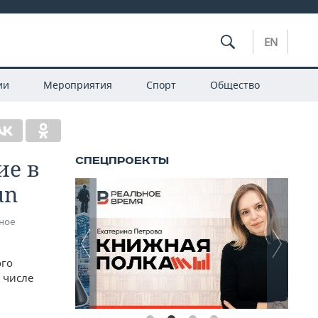
EN
ии
Мероприятия
Спорт
Общество
ие в
un
ьное
ого
 числе