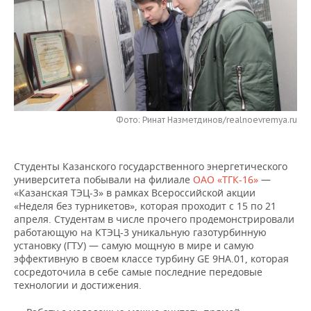
НЕФТЕХИМИЯ
РОЗНИЧНАЯ ТОРГОВЛЯ
НОВОСТИ ТЕХНОЛОГИЙ
МЕРОПРИЯТИЯ
НЕФТЬ
ТРАНСПОРТ
IT
НОВОСТИ МЕРОПРИЯТИЙ
СПОРТ
ОПК
УСЛУГИ
МЕДИА
ВЫЕЗДНАЯ РЕДАКЦИЯ
НОВОСТИ СПОРТА
ОБЩЕСТВО
ЭНЕРГЕТИКА
ТЕЛЕКОММУНИКАЦИИ
БИЗНЕС-БРАНЧИ
ФУТБОЛ
НОВОСТИ ОБЩЕСТВА
Фото: Ринат Назметдинов/realnoevremya.ru
ФОТОГАЛЕРЕЯ
ONLINE-КОНФЕРЕНЦИИ
ХОККЕЙ
ВЛАСТЬ
СЮЖЕТЫ
Студенты Казанского государственного энергетического
университета побывали на филиале
ОАО «ТГК-16»
—
ОТКРЫТАЯ ЛЕКЦИЯ
БАСКЕТБОЛ
ИНФРАСТРУКТУРА
СПРАВОЧНИК
«Казанская ТЭЦ-3» в рамках Всероссийской акции
«Неделя без турникетов», которая проходит с 15 по 21
ВОЛЕЙБОЛ
ИСТОРИЯ
СПИСОК ПЕРСОН
ПОЛНАЯ ВЕРСИЯ
апреля. Студентам в числе прочего продемонстрировали
работающую на КТЭЦ-3 уникальную газотурбинную
установку (ГТУ) — самую мощную в мире и самую
КИБЕРСПОРТ
КУЛЬТУРА
СПИСОК КОМПАНИЙ
эффективную в своем классе турбину GE 9HA.01, которая
сосредоточила в себе самые последние передовые
ФИГУРНОЕ КАТАНИЕ
МЕДИЦИНА
технологии и достижения.