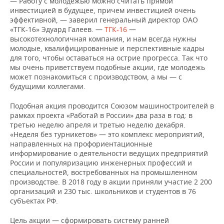
— Работу с молодежью можно считать прямой
ВОДНЫЕ ВИДЫ СПОРТА
ОБРАЗОВАНИЕ
инвестицией в будущее, причем инвестицией очень
эффективной, — заверил генеральный директор ОАО
ХОККЕЙ С МЯЧОМ
ПРОИСШЕСТВИЯ
«ТГК-16» Эдуард Галеев. —
ТГК-16
—
высокотехнологичная компания, и нам всегда нужны
молодые, квалифицированные и перспективные кадры
для того, чтобы оставаться на острие прогресса. Так что
мы очень приветствуем подобные акции, где молодежь
может познакомиться с производством, а мы — с
будущими коллегами.
Подобная акция проводится Союзом машиностроителей в
рамках проекта «Работай в России» два раза в год: в
третью неделю апреля и третью неделю декабря.
«Неделя без турникетов» — это комплекс мероприятий,
направленных на профориентационные
информирование о деятельности ведущих предприятий
России и популяризацию инженерных профессий и
специальностей, востребованных на промышленном
производстве. В 2018 году в акции приняли участие 2 200
организаций и 230 тыс. школьников и студентов в 76
субъектах РФ.
Цель акции — сформировать систему ранней