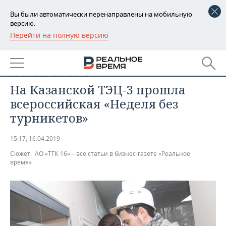
Вы были автоматически перенаправлены на мобильную
версию.
Перейти на полную версию
РЕГИОНЫ
БАШКОРТОСТАН
НОВОСТИ
ПРОМЫШЛЕННОСТЬ
ТАТАРСТАН
АНАЛИТИКА
На Казанской ТЭЦ-3 прошла
всероссийская «Неделя без
УДМУРТИЯ
НОВОСТИ АНАЛИТИКИ
ЭКОНОМИКА
турникетов»
ДЕКЛАРАЦИИ О ДОХОДАХ
НОВОСТИ ЭКОНОМИКИ
ПРОМЫШЛЕННОСТЬ
15:17, 16.04.2019
КОРОЛИ ГОСЗАКАЗА ПФО
ФИНАНСЫ
НОВОСТИ
НЕДВИЖИМОСТЬ
Сюжет:
АО «ТГК-16» – все статьи в бизнес-газете «Реальное
ПРОМЫШЛЕННОСТИ
время»
ВУЗЫ ТАТАРСТАНА
БАНКИ
НОВОСТИ НЕДВИЖИМОСТИ
АВТО
АГРОПРОМ
КОМУ ПРИНАДЛЕЖАТ
БЮДЖЕТ
НОВОСТИ АВТО
БИЗНЕС
ТОРГОВЫЕ ЦЕНТРЫ
МАШИНОСТРОЕНИЕ
ТАТАРСТАНА
ИНВЕСТИЦИИ
НОВОСТИ БИЗНЕСА
ТЕХНОЛОГИИ