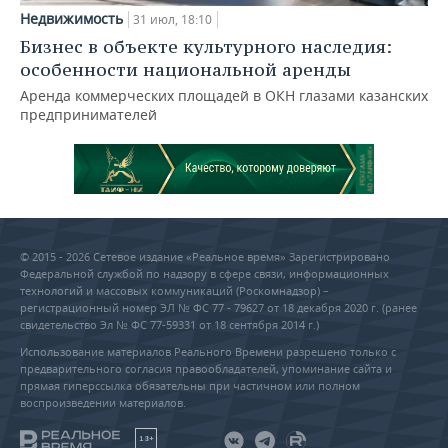
Недвижимость
31 июл, 18:10
Бизнес в объекте культурного наследия:
особенности национальной аренды
Аренда коммерческих площадей в ОКН глазами казанских
предпринимателей
© 2015 - 2026 Сетевое издание «Реальное время» Зарегистрировано
Федеральной службой по надзору в сфере связи, информационных
технологий и массовых коммуникаций (Роскомнадзор) –
регистрационный номер ЭЛ № ФС 77 - 79627 от 18 декабря 2020 г. (ранее
свидетельство Эл № ФС 77-59331 от 18 сентября 2014 г.)
Использование материалов Реального Времени разрешено только с
предварительного согласия правообладателей, упоминание сайта и
прямая гиперссылка обязательны при частичном или полном
воспроизведении материалов.
18+