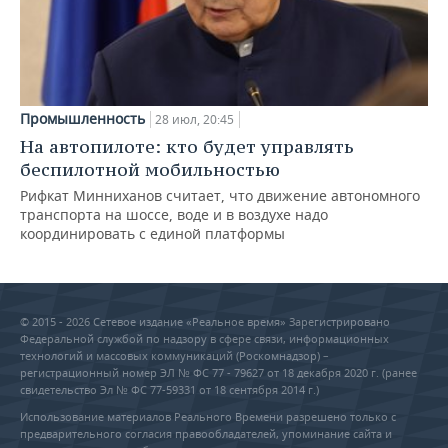
Промышленность
28 июл, 20:45
На автопилоте: кто будет управлять
беспилотной мобильностью
Рифкат Минниханов считает, что движение автономного
транспорта на шоссе, воде и в воздухе надо
координировать с единой платформы
© 2015 - 2026 Сетевое издание «Реальное время» Зарегистрировано
Федеральной службой по надзору в сфере связи, информационных
технологий и массовых коммуникаций (Роскомнадзор) –
регистрационный номер ЭЛ № ФС 77 - 79627 от 18 декабря 2020 г. (ранее
свидетельство Эл № ФС 77-59331 от 18 сентября 2014 г.)
Использование материалов Реального Времени разрешено только с
предварительного согласия правообладателей, упоминание сайта и