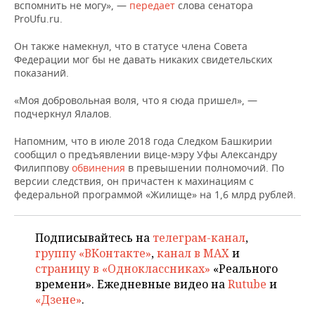
НЕФТЕХИМИЯ
вспомнить не могу», —
передает
слова сенатора
ProUfu.ru.
РОЗНИЧНАЯ ТОРГОВЛЯ
НОВОСТИ ТЕХНОЛОГИЙ
МЕРОПРИЯТИЯ
НЕФТЬ
Он также намекнул, что в статусе члена Совета
ТРАНСПОРТ
IT
НОВОСТИ МЕРОПРИЯТИЙ
СПОРТ
Федерации мог бы не давать никаких свидетельских
ОПК
показаний.
УСЛУГИ
МЕДИА
ВЫЕЗДНАЯ РЕДАКЦИЯ
НОВОСТИ СПОРТА
ОБЩЕСТВО
«Моя добровольная воля, что я сюда пришел», —
ЭНЕРГЕТИКА
подчеркнул Ялалов.
ТЕЛЕКОММУНИКАЦИИ
БИЗНЕС-БРАНЧИ
ФУТБОЛ
НОВОСТИ ОБЩЕСТВА
ФОТОГАЛЕРЕЯ
Напомним, что в июле 2018 года Следком Башкирии
сообщил о предъявлении вице-мэру Уфы Александру
ONLINE-КОНФЕРЕНЦИИ
ХОККЕЙ
ВЛАСТЬ
СЮЖЕТЫ
Филиппову
обвинения
в превышении полномочий. По
версии следствия, он причастен к махинациям с
ОТКРЫТАЯ ЛЕКЦИЯ
БАСКЕТБОЛ
ИНФРАСТРУКТУРА
СПРАВОЧНИК
федеральной программой «Жилище» на 1,6 млрд рублей.
ВОЛЕЙБОЛ
ИСТОРИЯ
СПИСОК ПЕРСОН
ПОЛНАЯ ВЕРСИЯ
Подписывайтесь на
телеграм-канал
,
КИБЕРСПОРТ
КУЛЬТУРА
СПИСОК КОМПАНИЙ
группу «ВКонтакте»
,
канал в MAX
и
страницу в «Одноклассниках»
«Реального
времени». Ежедневные видео на
Rutube
и
ФИГУРНОЕ КАТАНИЕ
МЕДИЦИНА
«Дзене»
.