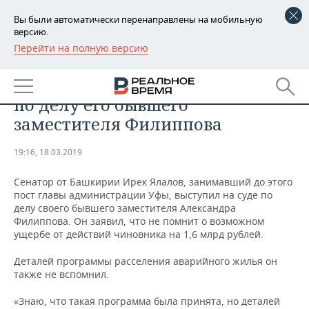
Вы были автоматически перенаправлены на мобильную
версию.
Перейти на полную версию
РЕГИОНЫ
ОБЩЕСТВО
Экс-мэр Уфы выступил на суде
БАШКОРТОСТАН
НОВОСТИ
по делу его бывшего
ТАТАРСТАН
АНАЛИТИКА
заместителя Филиппова
УДМУРТИЯ
НОВОСТИ АНАЛИТИКИ
ЭКОНОМИКА
19:16, 18.03.2019
ДЕКЛАРАЦИИ О ДОХОДАХ
НОВОСТИ ЭКОНОМИКИ
ПРОМЫШЛЕННОСТЬ
Сенатор от Башкирии Ирек Ялалов, занимавший до этого
пост главы администрации Уфы, выступил на суде по
КОРОЛИ ГОСЗАКАЗА ПФО
ФИНАНСЫ
НОВОСТИ
НЕДВИЖИМОСТЬ
делу своего бывшего заместителя Александра
ПРОМЫШЛЕННОСТИ
Филиппова. Он заявил, что не помнит о возможном
ущербе от действий чиновника на 1,6 млрд рублей.
ВУЗЫ ТАТАРСТАНА
БАНКИ
НОВОСТИ НЕДВИЖИМОСТИ
АВТО
АГРОПРОМ
Деталей программы расселения аварийного жилья он
КОМУ ПРИНАДЛЕЖАТ
БЮДЖЕТ
НОВОСТИ АВТО
БИЗНЕС
также не вспомнил.
ТОРГОВЫЕ ЦЕНТРЫ
МАШИНОСТРОЕНИЕ
ТАТАРСТАНА
«Знаю, что такая программа была принята, но деталей
ИНВЕСТИЦИИ
НОВОСТИ БИЗНЕСА
ТЕХНОЛОГИИ