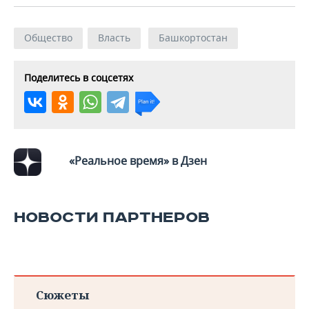
ВОДНЫЕ ВИДЫ СПОРТА
ОБРАЗОВАНИЕ
ХОККЕЙ С МЯЧОМ
ПРОИСШЕСТВИЯ
Общество
Власть
Башкортостан
Поделитесь в соцсетях
«Реальное время» в Дзен
НОВОСТИ ПАРТНЕРОВ
Сюжеты