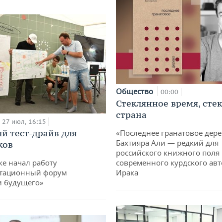
Общество
00:00
Стеклянное время, сте
страна
27 июл, 16:15
й тест-драйв для
«Последнее гранатовое дер
Бахтияра Али — редкий для
ков
российского книжного поля
ке начал работу
современного курдского авт
тационный форум
Ирака
и будущего»