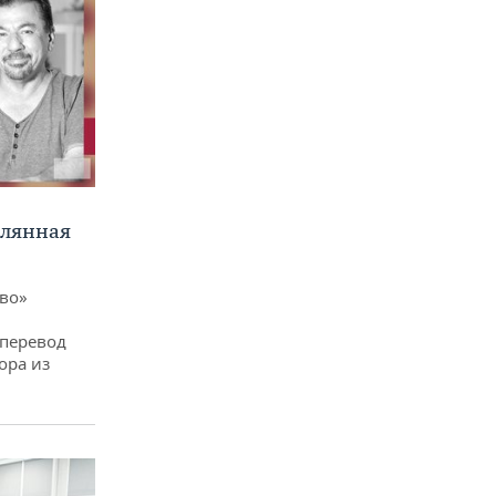
клянная
ево»
 перевод
ора из