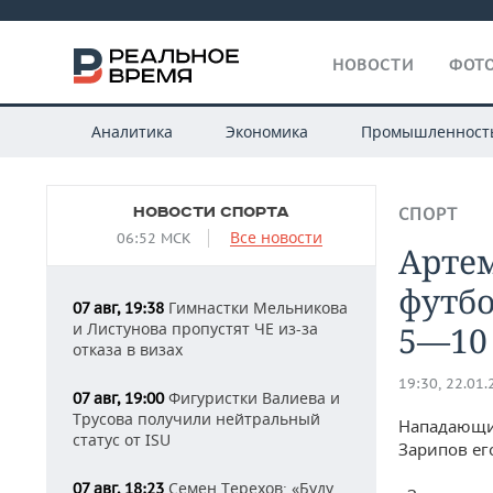
НОВОСТИ
ФОТО
Аналитика
Экономика
Промышленност
НОВОСТИ СПОРТА
СПОРТ
Все новости
06:52 МСК
Артем
футбо
Гимнастки Мельникова
07 авг, 19:38
и Листунова пропустят ЧЕ из-за
5—10
отказа в визах
19:30, 22.01
Фигуристки Валиева и
07 авг, 19:00
Трусова получили нейтральный
Нападающий
статус от ISU
Зарипов ег
Семен Терехов: «Буду
07 авг, 18:23