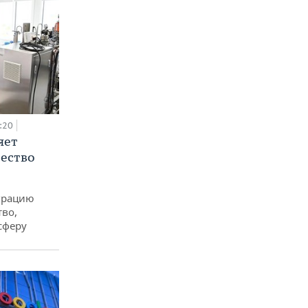
:20
яет
ество
еграцию
тво,
сферу