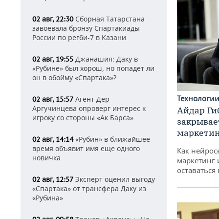
Сборная Татарстана
02 авг, 22:30
завоевала бронзу Спартакиады
России по регби-7 в Казани
Джанашия: Даку в
02 авг, 19:55
«Рубине» был хорош, но попадет ли
он в обойму «Спартака»?
Технологи
Агент Дер-
02 авг, 15:57
Аргучинцева опроверг интерес к
Айдар Ги
игроку со стороны «Ак Барса»
закрывае
маркетин
«Рубин» в ближайшее
02 авг, 14:14
время объявит имя еще одного
Как нейрос
новичка
маркетинг 
оставаться
Эксперт оценил выгоду
02 авг, 12:57
«Спартака» от трансфера Даку из
«Рубина»