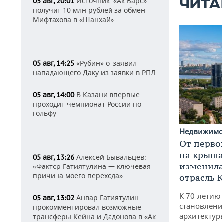
Источник: «Ак Барс»
05 авг, 20:01
ЧИТА
получит 10 млн рублей за обмен
Мифтахова в «Шанхай»
«Рубин» отзаявил
05 авг, 14:25
нападающего Даку из заявки в РПЛ
В Казани впервые
05 авг, 14:00
проходит чемпионат России по
гольфу
Недвижим
От перво
на крышах
Алексей Бывальцев:
05 авг, 13:26
изменила
«Фактор Гатиятулина — ключевая
причина моего перехода»
отрасль 
К 70-летию
Анвар Гатиятулин
05 авг, 13:02
становлени
прокомментировал возможные
архитектур
трансферы Кейна и Дадонова в «Ак