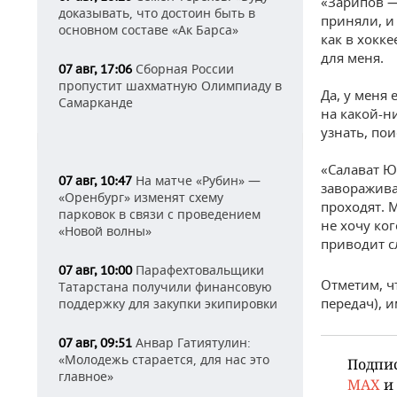
«Зарипов —
доказывать, что достоин быть в
приняли, и
основном составе «Ак Барса»
как в хокк
для меня.
Сборная России
07 авг, 17:06
пропустит шахматную Олимпиаду в
Да, у меня
Самарканде
на какой-н
узнать, пои
«Салават Ю
На матче «Рубин» —
07 авг, 10:47
заворажива
«Оренбург» изменят схему
проходят. М
парковок в связи с проведением
не хочу ко
«Новой волны»
приводит с
Парафехтовальщики
07 авг, 10:00
Отметим, чт
Татарстана получили финансовую
передач), 
поддержку для закупки экипировки
Анвар Гатиятулин:
07 авг, 09:51
«Молодежь старается, для нас это
Подпи
главное»
MAX
и