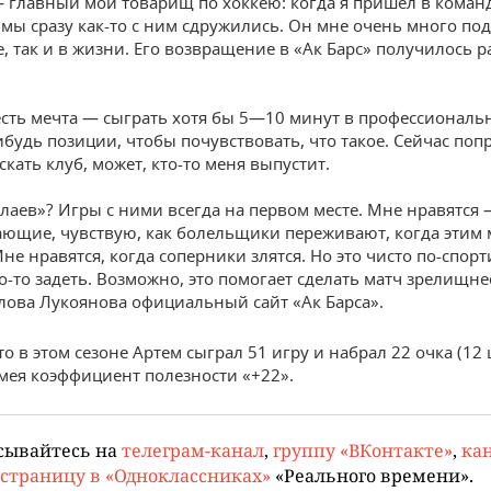
 главный мой товарищ по хоккею: когда я пришел в команд
 мы сразу как-то с ним сдружились. Он мне очень много по
ее, так и в жизни. Его возвращение в «Ак Барс» получилось 
 есть мечта — сыграть хотя бы 5—10 минут в профессионал
ибудь позиции, чтобы почувствовать, что такое. Сейчас по
скать клуб, может, кто-то меня выпустит.
лаев»? Игры с ними всегда на первом месте. Мне нравятся 
ющие, чувствую, как болельщики переживают, когда этим 
не нравятся, когда соперники злятся. Но это чисто по-спорт
го-то задеть. Возможно, это помогает сделать матч зрелищне
лова Лукоянова официальный сайт «Ак Барса».
о в этом сезоне Артем сыграл 51 игру и набрал 22 очка (12
имея коэффициент полезности «+22».
сывайтесь на
телеграм-канал
,
группу «ВКонтакте»
,
кан
страницу в «Одноклассниках»
«Реального времени».