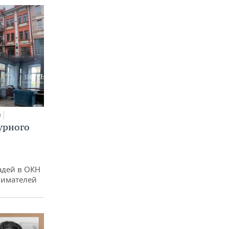
0
урного
адей в ОКН
нимателей