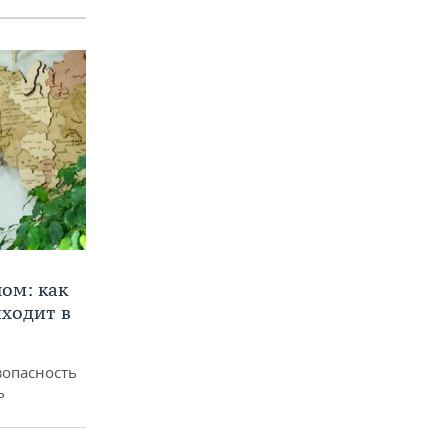
ом: как
ходит в
зопасность
ь