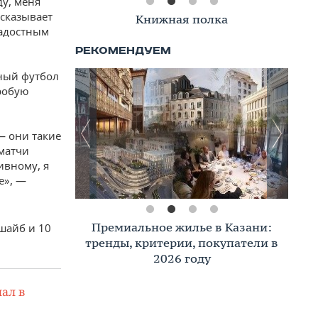
у, меня
дсказывает
Книжная полка
радостным
ьный футбол
пробую
— они такие
матчи
ивному, я
е», —
Премиальное жилье в Казани:
 шайб и 10
тренды, критерии, покупатели в
2026 году
ал в