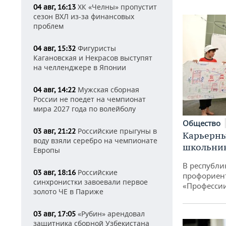
ХК «Челны» пропустит
04 авг, 16:13
сезон ВХЛ из-за финансовых
проблем
Фигуристы
04 авг, 15:32
Кагановская и Некрасов выступят
на челленджере в Японии
Мужская сборная
04 авг, 14:22
России не поедет на чемпионат
мира 2027 года по волейболу
Общество
Российские прыгуны в
03 авг, 21:22
Карьерны
воду взяли серебро на чемпионате
школьни
Европы
В республи
Российские
03 авг, 18:16
профориен
синхронистки завоевали первое
«Професси
золото ЧЕ в Париже
«Рубин» арендовал
03 авг, 17:05
защитника сборной Узбекистана