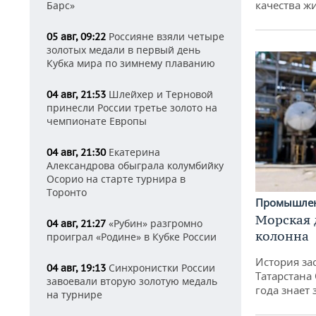
качества ж
Барс»
Россияне взяли четыре
05 авг, 09:22
золотых медали в первый день
Кубка мира по зимнему плаванию
Шлейхер и Терновой
04 авг, 21:53
принесли России третье золото на
чемпионате Европы
Екатерина
04 авг, 21:30
Александрова обыграла колумбийку
Осорио на старте турнира в
Торонто
Промышле
Морская 
«Рубин» разгромно
04 авг, 21:27
колонна
проиграл «Родине» в Кубке России
История за
Синхронистки России
04 авг, 19:13
Татарстана
завоевали вторую золотую медаль
года знает
на турнире