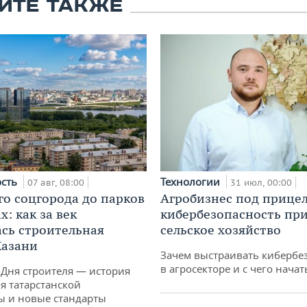
ЙТЕ ТАКЖЕ
ость
Технологии
07 авг, 08:00
31 июл, 00:00
го соцгорода до парков
Агробизнес под прицел
: как за век
кибербезопасность при
сь строительная
сельское хозяйство
Казани
Зачем выстраивать кибербе
в агросекторе и с чего начат
 Дня строителя — история
я татарстанской
ы и новые стандарты