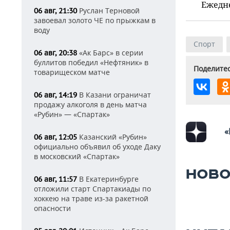
Ежедн
Руслан Терновой
06 авг, 21:30
завоевал золото ЧЕ по прыжкам в
воду
Спорт
«Ак Барс» в серии
06 авг, 20:38
буллитов победил «Нефтяник» в
Поделитес
товарищеском матче
В Казани ограничат
06 авг, 14:19
продажу алкоголя в день матча
«Рубин» — «Спартак»
«
Казанский «Рубин»
06 авг, 12:05
официально объявил об уходе Даку
в московский «Спартак»
НОВО
В Екатеринбурге
06 авг, 11:57
отложили старт Спартакиады по
хоккею на траве из-за ракетной
опасности