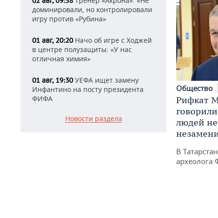
Тренер «Акрона»: «Не
02 авг, 09:58
доминировали, но контролировали
игру против «Рубина»
Начо об игре с Ходжей
01 авг, 20:20
в центре полузащиты: «У нас
отличная химия»
УЕФА ищет замену
01 авг, 19:30
Общество
Инфантино на посту президента
ФИФА
Рифкат М
говорили
Новости раздела
людей нет
незамен
В Татарста
археолога 