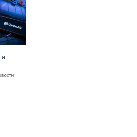
 и
овости