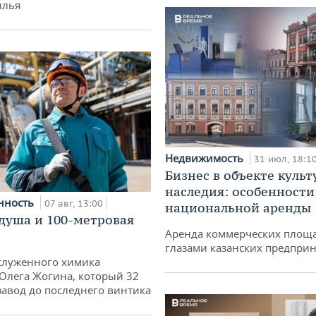
илья
Недвижимость
31 июл, 18:1
Бизнес в объекте культ
наследия: особенности
нность
07 авг, 13:00
национальной аренды
душа и 100-метровая
Аренда коммерческих площ
глазами казанских предпри
служенного химика
 Олега Жогина, который 32
 завод до последнего винтика