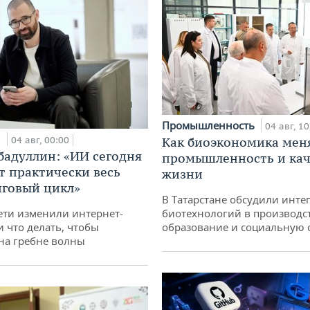
Промышленность
04 авг, 10
и
04 авг, 00:00
Как биоэкономика мен
бадуллин: «ИИ сегодня
промышленность и кач
т практически весь
жизни
говый цикл»
В Татарстане обсудили инт
ети изменили интернет-
биотехнологий в производс
и что делать, чтобы
образование и социальную 
 на гребне волны