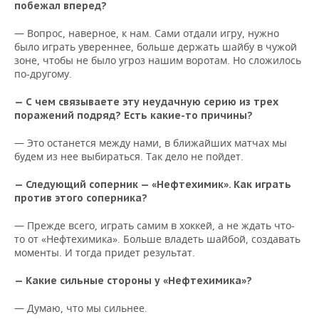
НЕФТЕХИМИЯ
побежал вперед?
РОЗНИЧНАЯ ТОРГОВЛЯ
НОВОСТИ ТЕХНОЛОГИЙ
МЕРОПРИЯТИЯ
— Вопрос, наверное, к нам. Сами отдали игру, нужно
НЕФТЬ
было играть увереннее, больше держать шайбу в чужой
ТРАНСПОРТ
IT
НОВОСТИ МЕРОПРИЯТИЙ
СПОРТ
зоне, чтобы не было угроз нашим воротам. Но сложилось
ОПК
по-другому.
УСЛУГИ
МЕДИА
ВЫЕЗДНАЯ РЕДАКЦИЯ
НОВОСТИ СПОРТА
ОБЩЕСТВО
— С чем связываете эту неудачную серию из трех
ЭНЕРГЕТИКА
поражений подряд? Есть какие-то причины?
ТЕЛЕКОММУНИКАЦИИ
БИЗНЕС-БРАНЧИ
ФУТБОЛ
НОВОСТИ ОБЩЕСТВА
ФОТОГАЛЕРЕЯ
— Это останется между нами, в ближайших матчах мы
будем из нее выбираться. Так дело не пойдет.
ONLINE-КОНФЕРЕНЦИИ
ХОККЕЙ
ВЛАСТЬ
СЮЖЕТЫ
— Следующий соперник — «Нефтехимик». Как играть
ОТКРЫТАЯ ЛЕКЦИЯ
БАСКЕТБОЛ
ИНФРАСТРУКТУРА
СПРАВОЧНИК
против этого соперника?
ВОЛЕЙБОЛ
ИСТОРИЯ
СПИСОК ПЕРСОН
ПОЛНАЯ ВЕРСИЯ
— Прежде всего, играть самим в хоккей, а не ждать что-
то от «Нефтехимика». Больше владеть шайбой, создавать
моменты. И тогда придет результат.
КИБЕРСПОРТ
КУЛЬТУРА
СПИСОК КОМПАНИЙ
— Какие сильные стороны у «Нефтехимика»?
ФИГУРНОЕ КАТАНИЕ
МЕДИЦИНА
— Думаю, что мы сильнее.