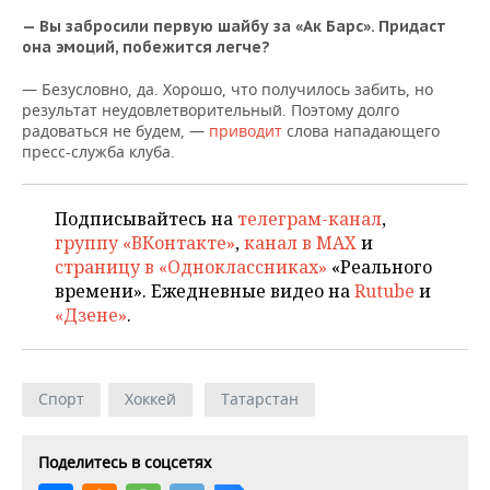
ВОДНЫЕ ВИДЫ СПОРТА
ОБРАЗОВАНИЕ
— Вы забросили первую шайбу за «Ак Барс». Придаст
она эмоций, побежится легче?
ХОККЕЙ С МЯЧОМ
ПРОИСШЕСТВИЯ
— Безусловно, да. Хорошо, что получилось забить, но
результат неудовлетворительный. Поэтому долго
радоваться не будем, —
приводит
слова нападающего
пресс-служба клуба.
Подписывайтесь на
телеграм-канал
,
группу «ВКонтакте»
,
канал в MAX
и
страницу в «Одноклассниках»
«Реального
времени». Ежедневные видео на
Rutube
и
«Дзене»
.
Спорт
Хоккей
Татарстан
Поделитесь в соцсетях