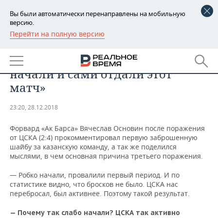
Вы были автоматически перенаправлены на мобильную
версию.
Перейти на полную версию
РЕГИОНЫ
СПОРТ
Вячеслав Основин: «Робко
БАШКОРТОСТАН
НОВОСТИ
начали и сами отдали этот
ТАТАРСТАН
АНАЛИТИКА
матч»
УДМУРТИЯ
НОВОСТИ АНАЛИТИКИ
ЭКОНОМИКА
23:20, 28.12.2018
ДЕКЛАРАЦИИ О ДОХОДАХ
НОВОСТИ ЭКОНОМИКИ
ПРОМЫШЛЕННОСТЬ
Форвард «Ак Барса» Вячеслав Основин после поражения
от ЦСКА (2:4) прокомментировал первую заброшенную
КОРОЛИ ГОСЗАКАЗА ПФО
ФИНАНСЫ
НОВОСТИ
НЕДВИЖИМОСТЬ
шайбу за казанскую команду, а так же поделился
ПРОМЫШЛЕННОСТИ
мыслями, в чем основная причина третьего поражения.
ВУЗЫ ТАТАРСТАНА
БАНКИ
НОВОСТИ НЕДВИЖИМОСТИ
АВТО
— Робко начали, провалили первый период. И по
АГРОПРОМ
статистике видно, что бросков не было. ЦСКА нас
КОМУ ПРИНАДЛЕЖАТ
БЮДЖЕТ
НОВОСТИ АВТО
БИЗНЕС
перебросал, был активнее. Поэтому такой результат.
ТОРГОВЫЕ ЦЕНТРЫ
МАШИНОСТРОЕНИЕ
ТАТАРСТАНА
— Почему так слабо начали? ЦСКА так активно
ИНВЕСТИЦИИ
НОВОСТИ БИЗНЕСА
ТЕХНОЛОГИИ