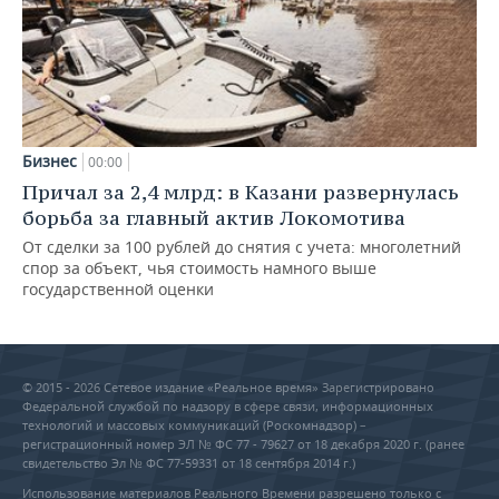
Бизнес
00:00
Причал за 2,4 млрд: в Казани развернулась
борьба за главный актив Локомотива
От сделки за 100 рублей до снятия с учета: многолетний
спор за объект, чья стоимость намного выше
государственной оценки
© 2015 - 2026 Сетевое издание «Реальное время» Зарегистрировано
Федеральной службой по надзору в сфере связи, информационных
технологий и массовых коммуникаций (Роскомнадзор) –
регистрационный номер ЭЛ № ФС 77 - 79627 от 18 декабря 2020 г. (ранее
свидетельство Эл № ФС 77-59331 от 18 сентября 2014 г.)
Использование материалов Реального Времени разрешено только с