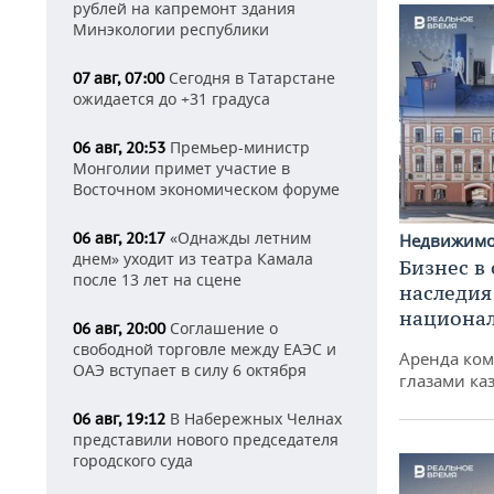
рублей на капремонт здания
Минэкологии республики
Сегодня в Татарстане
07 авг, 07:00
ожидается до +31 градуса
Премьер-министр
06 авг, 20:53
Монголии примет участие в
Восточном экономическом форуме
«Однажды летним
06 авг, 20:17
Недвижим
днем» уходит из театра Камала
Бизнес в
после 13 лет на сцене
наследия
национа
Соглашение о
06 авг, 20:00
свободной торговле между ЕАЭС и
Аренда ко
ОАЭ вступает в силу 6 октября
глазами ка
В Набережных Челнах
06 авг, 19:12
представили нового председателя
городского суда