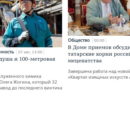
Общество
00:00
В Доме приемов обсуд
нность
07 авг, 13:00
татарские корни росси
душа и 100-метровая
меценатства
Завершена работа над ново
служенного химика
«Квартал изящных искусств
 Олега Жогина, который 32
 завод до последнего винтика