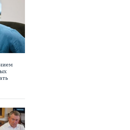
ением
ных
ать