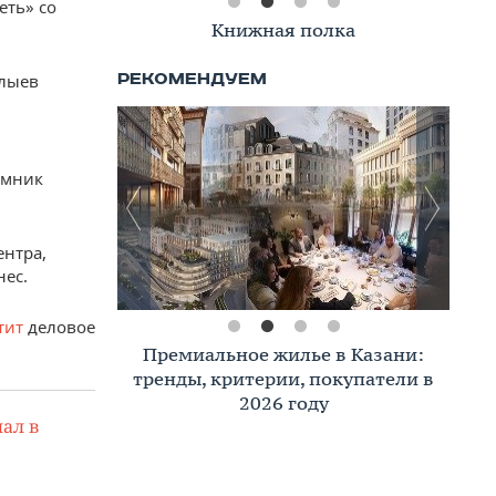
ть» со
Книжная полка
злыев
емник
ентра,
нес.
тит
деловое
Премиальное жилье в Казани:
тренды, критерии, покупатели в
2026 году
ал в