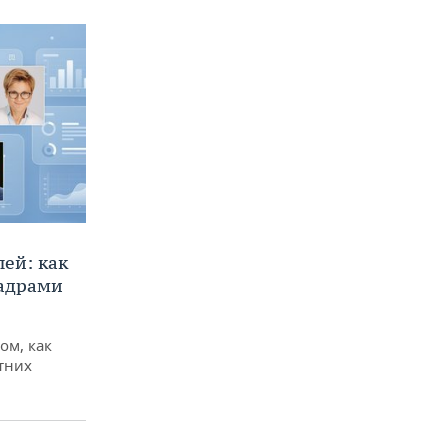
ей: как
кадрами
ом, как
тних