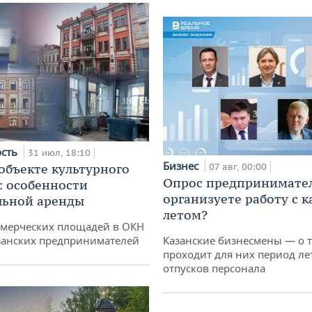
ость
31 июл, 18:10
Бизнес
 объекте культурного
07 авг, 00:00
Опрос предпринимател
: особенности
организуете работу с 
льной аренды
летом?
ммерческих площадей в ОКН
занских предпринимателей
Казанские бизнесмены — о т
проходит для них период ле
отпусков персонала