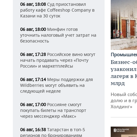
Суд приостановил
06 авг, 18:08
работу кафе Coffeeshop Company в
Казани на 30 суток
Минфин готов
06 авг, 18:00
уточнить налоговый учет затрат на
безопасность
Российское вино могут
Промышле
06 авг, 17:28
начать продавать через «Почту
Бизнес-о
России» и маркетплейсы
узаконил
лагеря в
Меры поддержки для
06 авг, 17:14
млрд
Wildberries могут объявить на
следующей неделе
Новый собс
долю и в г
Россияне смогут
06 авг, 17:00
Холдинг»
покупать билеты на транспорт
через мессенджер «Макс»
Татарстан в топ-5
06 авг, 16:38
регионов по бронированиям