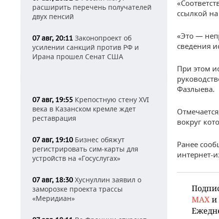
«Соответст
расширить перечень получателей
ссылкой на
двух пенсий
«Это — неп
Законопроект об
07 авг, 20:11
сведения и
усилении санкций против РФ и
Ирана прошел Сенат США
При этом и
руководств
Фазлыева.
Крепостную стену XVI
07 авг, 19:55
века в Казанском кремле ждет
Отмечается
реставрация
вокруг кот
Бизнес обяжут
07 авг, 19:10
Ранее сооб
регистрировать сим-карты для
интернет-и
устройств на «Госуслугах»
Хуснуллин заявил о
07 авг, 18:30
Подпи
заморозке проекта трассы
«Меридиан»
MAX
и
Ежедн