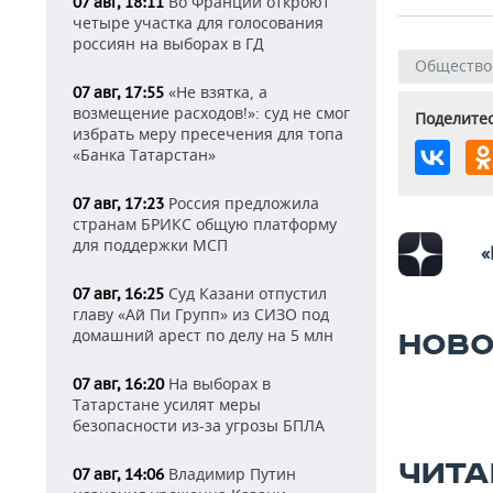
Во Франции откроют
07 авг, 18:11
четыре участка для голосования
россиян на выборах в ГД
Общество
«Не взятка, а
07 авг, 17:55
возмещение расходов!»: суд не смог
Поделитес
избрать меру пресечения для топа
«Банка Татарстан»
Россия предложила
07 авг, 17:23
странам БРИКС общую платформу
для поддержки МСП
«
Суд Казани отпустил
07 авг, 16:25
главу «Ай Пи Групп» из СИЗО под
домашний арест по делу на 5 млн
НОВО
На выборах в
07 авг, 16:20
Татарстане усилят меры
безопасности из-за угрозы БПЛА
ЧИТА
Владимир Путин
07 авг, 14:06