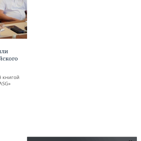
или
йского
й книгой
 ASG»