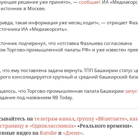
вующее решение уже принято», —
сообщает
ИА «Медиакорсе
 источник в Москве.
равда, такая информация уже месяц ходит», — отрицает Фа
сточника ИА «Медиакорсеть».
сточник подчеркнул, что «отставка Фазлыева согласована
ом Торгово-промышленной палаты РФ» и уже известен пре
, что ему поставлена задача вернуть ТПП Башкирии статус ц
орого консолидируется крупный и средний башкирский биз
щалось, что Торгово-промышленная палата Башкирии
запус
здание под названием RB Today.
сывайтесь на
телеграм-канал
,
группу «ВКонтакте»
,
кан
страницу в «Одноклассниках»
«Реального времени».
евные видео на
Rutube
и
«Дзене»
.