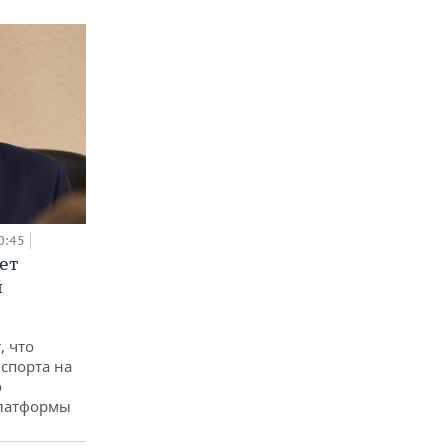
0:45
ет
й
, что
спорта на
о
платформы