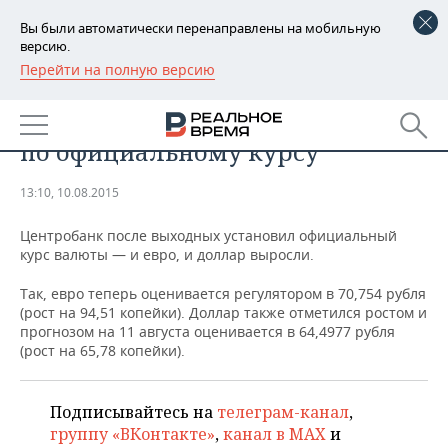
Вы были автоматически перенаправлены на мобильную
версию.
Перейти на полную версию
РЕГИОНЫ
АНАЛИТИКА
​Евро поднялся выше 70,7 рубля
БАШКОРТОСТАН
НОВОСТИ
по официальному курсу
ТАТАРСТАН
АНАЛИТИКА
13:10, 10.08.2015
УДМУРТИЯ
НОВОСТИ АНАЛИТИКИ
ЭКОНОМИКА
Центробанк после выходных установил официальный
курс валюты — и евро, и доллар выросли.
ДЕКЛАРАЦИИ О ДОХОДАХ
НОВОСТИ ЭКОНОМИКИ
ПРОМЫШЛЕННОСТЬ
Так, евро теперь оценивается регулятором в 70,754 рубля
КОРОЛИ ГОСЗАКАЗА ПФО
ФИНАНСЫ
НОВОСТИ
НЕДВИЖИМОСТЬ
(рост на 94,51 копейки). Доллар также отметился ростом и
ПРОМЫШЛЕННОСТИ
прогнозом на 11 августа оценивается в 64,4977 рубля
ВУЗЫ ТАТАРСТАНА
БАНКИ
НОВОСТИ НЕДВИЖИМОСТИ
АВТО
(рост на 65,78 копейки).
АГРОПРОМ
КОМУ ПРИНАДЛЕЖАТ
БЮДЖЕТ
НОВОСТИ АВТО
БИЗНЕС
ТОРГОВЫЕ ЦЕНТРЫ
МАШИНОСТРОЕНИЕ
Подписывайтесь на
телеграм-канал
,
ТАТАРСТАНА
группу «ВКонтакте»
,
канал в MAX
и
ИНВЕСТИЦИИ
НОВОСТИ БИЗНЕСА
ТЕХНОЛОГИИ