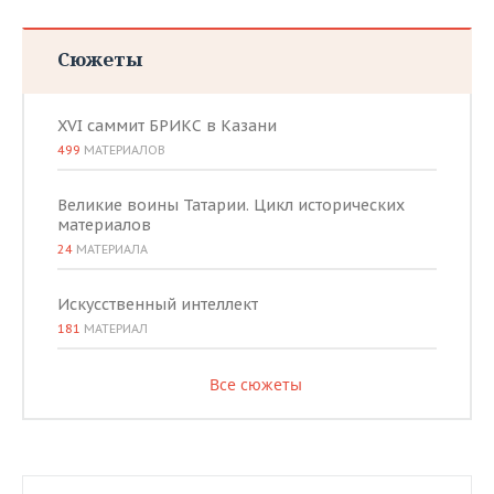
ВОДНЫЕ ВИДЫ СПОРТА
ОБРАЗОВАНИЕ
ХОККЕЙ С МЯЧОМ
ПРОИСШЕСТВИЯ
Сюжеты
XVI саммит БРИКС в Казани
499
МАТЕРИАЛОВ
Великие воины Татарии. Цикл исторических
материалов
24
МАТЕРИАЛА
Искусственный интеллект
181
МАТЕРИАЛ
Все сюжеты