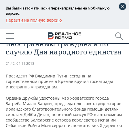
Вы были автоматически перенаправлены на мобильную
версию.
Перейти на полную версию
РЕГИОНЫ
ОБЩЕСТВО
Путин вручил госнаграды
БАШКОРТОСТАН
НОВОСТИ
иностранным гражданам по
ТАТАРСТАН
АНАЛИТИКА
случаю Дня народного единства
УДМУРТИЯ
НОВОСТИ АНАЛИТИКИ
ЭКОНОМИКА
21:42, 04.11.2018
ДЕКЛАРАЦИИ О ДОХОДАХ
НОВОСТИ ЭКОНОМИКИ
ПРОМЫШЛЕННОСТЬ
Президент РФ Владимир Путин сегодня на
торжественном приеме в Кремле вручил госнаграды
КОРОЛИ ГОСЗАКАЗА ПФО
ФИНАНСЫ
НОВОСТИ
НЕДВИЖИМОСТЬ
иностранным гражданам.
ПРОМЫШЛЕННОСТИ
Ордена Дружбы удостоены мэр хорватского города
ВУЗЫ ТАТАРСТАНА
БАНКИ
НОВОСТИ НЕДВИЖИМОСТИ
АВТО
Загреба Милан Бандич, председатель совета директоров
АГРОПРОМ
ирландского благотворительного фонда помощи детям-
КОМУ ПРИНАДЛЕЖАТ
БЮДЖЕТ
НОВОСТИ АВТО
БИЗНЕС
сиротам Дебби Диган, почетный консул РФ в автономном
ТОРГОВЫЕ ЦЕНТРЫ
МАШИНОСТРОЕНИЕ
сообществе Балеарские острова королевства Испании
ТАТАРСТАНА
Себастьян Ройчи Монтсеррат, исполнительный директор
ИНВЕСТИЦИИ
НОВОСТИ БИЗНЕСА
ТЕХНОЛОГИИ