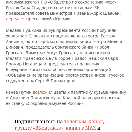
НЕФТЕХИМИЯ
американского НПО «Общество по сохранению Форт-
Росса» Сара Свидлер и советник по делам РФ
РОЗНИЧНАЯ ТОРГОВЛЯ
НОВОСТИ ТЕХНОЛОГИЙ
МЕРОПРИЯТИЯ
председателя совета министров Ливана Жорж Шаабан,
НЕФТЬ
передает
пресс-служба Кремля.
ТРАНСПОРТ
IT
НОВОСТИ МЕРОПРИЯТИЙ
СПОРТ
ОПК
Медаль Пушкина из рук президента России получили
хореограф Словацкого национального театра Рафаэл
УСЛУГИ
МЕДИА
ВЫЕЗДНАЯ РЕДАКЦИЯ
НОВОСТИ СПОРТА
ОБЩЕСТВО
Авникян, актер сербского национального театра Милош
ЭНЕРГЕТИКА
Бикович, председатель британского банка «Нобол
ТЕЛЕКОММУНИКАЦИИ
БИЗНЕС-БРАНЧИ
ФУТБОЛ
НОВОСТИ ОБЩЕСТВА
ФОТОГАЛЕРЕЯ
Гроссарт Лимитед» Ангус Гроссарт, мэр испанской
Малаги Франсиско Де ла Торре Прадос, чешский бард
Яромир Ногавица и председатель правления
ONLINE-КОНФЕРЕНЦИИ
ХОККЕЙ
ВЛАСТЬ
СЮЖЕТЫ
Всеукраинского союза общественных организаций
«Объединение организаций соотечественников «Русское
ОТКРЫТАЯ ЛЕКЦИЯ
БАСКЕТБОЛ
ИНФРАСТРУКТУРА
СПРАВОЧНИК
содружество» Сергей Проваторов.
Ранее Путин
ВОЛЕЙБОЛ
ИСТОРИЯ
СПИСОК ПЕРСОН
возложил
цветы к памятнику Кузьме Минину
ПОЛНАЯ ВЕРСИЯ
и Дмитрию Пожарскому на Красной площади и посетил
выставку «Сокровища музеев России».
КИБЕРСПОРТ
КУЛЬТУРА
СПИСОК КОМПАНИЙ
ФИГУРНОЕ КАТАНИЕ
МЕДИЦИНА
Подписывайтесь на
телеграм-канал
,
группу «ВКонтакте»
,
канал в MAX
и