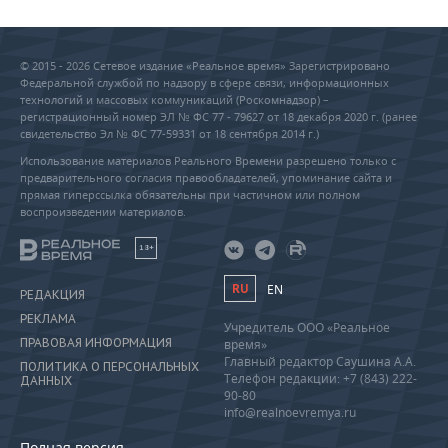
© 2015 - 2026 Сетевое издание «Реальное время» Зарегистрировано
Федеральной службой по надзору в сфере связи, информационных
технологий и массовых коммуникаций (Роскомнадзор) –
регистрационный номер ЭЛ № ФС 77 - 79627 от 18 декабря 2020 г. (ранее
свидетельство Эл № ФС 77-59331 от 18 сентября 2014 г.)
Использование материалов Реального Времени разрешено только с
предварительного согласия правообладателей, упоминание сайта и
прямая гиперссылка обязательны при частичном или полном
воспроизведении материалов.
18+
RU
EN
РЕДАКЦИЯ
РЕКЛАМА
Учредитель ООО «Реальное
ПРАВОВАЯ ИНФОРМАЦИЯ
время»
Главный редактор Саушина А.А.
ПОЛИТИКА О ПЕРСОНАЛЬНЫХ
Телефон редакции: +7 (843) 222-
ДАННЫХ
90-80
info@realnoevremya.ru
Полная версия