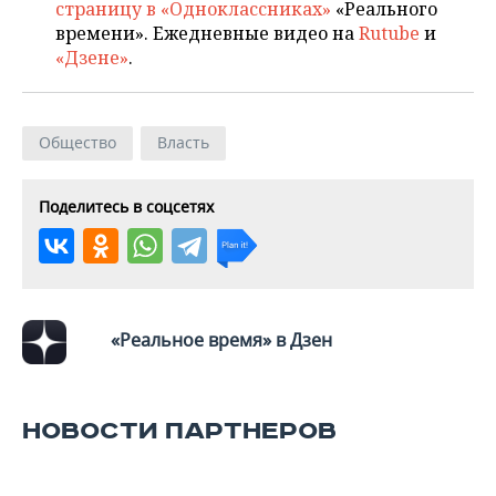
ВОДНЫЕ ВИДЫ СПОРТА
ОБРАЗОВАНИЕ
страницу в «Одноклассниках»
«Реального
времени». Ежедневные видео на
Rutube
и
ХОККЕЙ С МЯЧОМ
ПРОИСШЕСТВИЯ
«Дзене»
.
Общество
Власть
Поделитесь в соцсетях
«Реальное время» в Дзен
НОВОСТИ ПАРТНЕРОВ