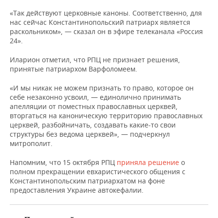
НЕФТЕХИМИЯ
«Так действуют церковные каноны. Соответственно, для
РОЗНИЧНАЯ ТОРГОВЛЯ
НОВОСТИ ТЕХНОЛОГИЙ
МЕРОПРИЯТИЯ
нас сейчас Константинопольский патриарх является
НЕФТЬ
раскольником», — сказал он в эфире телеканала «Россия
ТРАНСПОРТ
IT
НОВОСТИ МЕРОПРИЯТИЙ
СПОРТ
24».
ОПК
Иларион отметил, что РПЦ не признает решения,
УСЛУГИ
МЕДИА
ВЫЕЗДНАЯ РЕДАКЦИЯ
НОВОСТИ СПОРТА
ОБЩЕСТВО
принятые патриархом Варфоломеем.
ЭНЕРГЕТИКА
ТЕЛЕКОММУНИКАЦИИ
БИЗНЕС-БРАНЧИ
ФУТБОЛ
НОВОСТИ ОБЩЕСТВА
ФОТОГАЛЕРЕЯ
«И мы никак не можем признать то право, которое он
себе незаконно усвоил, — единолично принимать
апелляции от поместных православных церквей,
ONLINE-КОНФЕРЕНЦИИ
ХОККЕЙ
ВЛАСТЬ
СЮЖЕТЫ
вторгаться на каноническую территорию православных
церквей, разбойничать, создавать какие-то свои
ОТКРЫТАЯ ЛЕКЦИЯ
БАСКЕТБОЛ
ИНФРАСТРУКТУРА
СПРАВОЧНИК
структуры без ведома церквей», — подчеркнул
митрополит.
ВОЛЕЙБОЛ
ИСТОРИЯ
СПИСОК ПЕРСОН
ПОЛНАЯ ВЕРСИЯ
Напомним, что 15 октября РПЦ
приняла решение
о
полном прекращении евхаристического общения с
КИБЕРСПОРТ
КУЛЬТУРА
СПИСОК КОМПАНИЙ
Константинопольским патриархатом на фоне
предоставления Украине автокефалии.
ФИГУРНОЕ КАТАНИЕ
МЕДИЦИНА