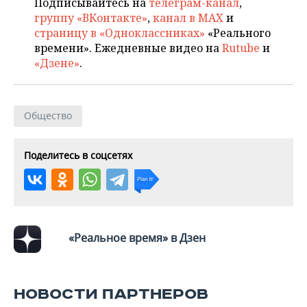
ВОДНЫЕ ВИДЫ СПОРТА
ОБРАЗОВАНИЕ
Подписывайтесь на
телеграм-канал
,
группу «ВКонтакте»
,
канал в MAX
и
страницу в «Одноклассниках»
«Реального
ХОККЕЙ С МЯЧОМ
ПРОИСШЕСТВИЯ
времени». Ежедневные видео на
Rutube
и
«Дзене»
.
Общество
Поделитесь в соцсетях
«Реальное время» в Дзен
НОВОСТИ ПАРТНЕРОВ