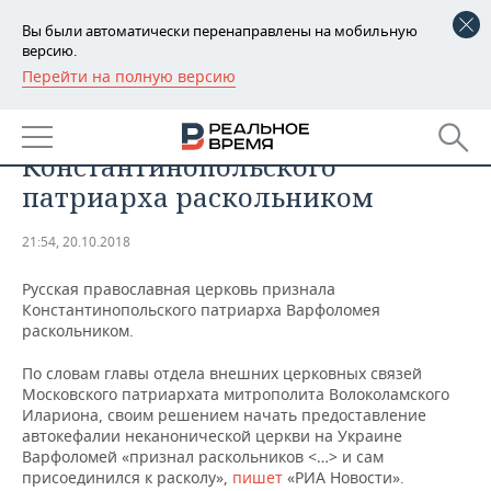
Вы были автоматически перенаправлены на мобильную
версию.
Перейти на полную версию
РЕГИОНЫ
ОБЩЕСТВО
В РПЦ признали
БАШКОРТОСТАН
НОВОСТИ
Константинопольского
ТАТАРСТАН
АНАЛИТИКА
патриарха раскольником
УДМУРТИЯ
НОВОСТИ АНАЛИТИКИ
ЭКОНОМИКА
21:54, 20.10.2018
ДЕКЛАРАЦИИ О ДОХОДАХ
НОВОСТИ ЭКОНОМИКИ
ПРОМЫШЛЕННОСТЬ
Русская православная церковь признала
Константинопольского патриарха Варфоломея
КОРОЛИ ГОСЗАКАЗА ПФО
ФИНАНСЫ
НОВОСТИ
НЕДВИЖИМОСТЬ
раскольником.
ПРОМЫШЛЕННОСТИ
По словам главы отдела внешних церковных связей
ВУЗЫ ТАТАРСТАНА
БАНКИ
НОВОСТИ НЕДВИЖИМОСТИ
АВТО
Московского патриархата митрополита Волоколамского
АГРОПРОМ
Илариона, своим решением начать предоставление
КОМУ ПРИНАДЛЕЖАТ
БЮДЖЕТ
НОВОСТИ АВТО
БИЗНЕС
автокефалии неканонической церкви на Украине
ТОРГОВЫЕ ЦЕНТРЫ
МАШИНОСТРОЕНИЕ
Варфоломей «признал раскольников <…> и сам
ТАТАРСТАНА
присоединился к расколу»,
пишет
«РИА Новости».
ИНВЕСТИЦИИ
НОВОСТИ БИЗНЕСА
ТЕХНОЛОГИИ