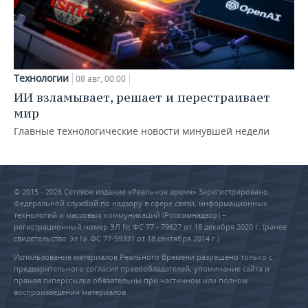
Технологии
08 авг, 00:00
ИИ взламывает, решает и перестраивает
мир
Главные технологические новости минувшей недели
© 2015 - 2026 Сетевое издание «Реальное время» Зарегистрировано
Федеральной службой по надзору в сфере связи, информационных
технологий и массовых коммуникаций (Роскомнадзор) –
регистрационный номер ЭЛ № ФС 77 - 79627 от 18 декабря 2020 г. (ранее
свидетельство Эл № ФС 77-59331 от 18 сентября 2014 г.)
Использование материалов Реального Времени разрешено только с
предварительного согласия правообладателей, упоминание сайта и
прямая гиперссылка обязательны при частичном или полном
воспроизведении материалов.