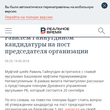
Вы были автоматически перенаправлены на мобильную
версию.
Перейти на полную версию
РЕГИОНЫ
ОБЩЕСТВО
Глава ДУМ Башкирии обсудил с
БАШКОРТОСТАН
НОВОСТИ
Равилем Гайнутдином
ТАТАРСТАН
АНАЛИТИКА
кандидатуры на пост
председателя организации
УДМУРТИЯ
НОВОСТИ АНАЛИТИКИ
ЭКОНОМИКА
09:29, 19.09.2018
ДЕКЛАРАЦИИ О ДОХОДАХ
НОВОСТИ ЭКОНОМИКИ
ПРОМЫШЛЕННОСТЬ
Муфтий шейх Равиль Гайнутдин встретился с главой
КОРОЛИ ГОСЗАКАЗА ПФО
ФИНАНСЫ
НОВОСТИ
НЕДВИЖИМОСТЬ
мусульман Башкирии муфтием Нурмухаммедом
ПРОМЫШЛЕННОСТИ
Нигматуллиным. В рамках визита Нигматуллин рассказал
ВУЗЫ ТАТАРСТАНА
БАНКИ
НОВОСТИ НЕДВИЖИМОСТИ
АВТО
о предстоящем пленуме Духовного управления
АГРОПРОМ
мусульман РБ, который состоится 20 сентября.
КОМУ ПРИНАДЛЕЖАТ
БЮДЖЕТ
НОВОСТИ АВТО
БИЗНЕС
По его словам, на повестке пленума будет стоять вопрос
ТОРГОВЫЕ ЦЕНТРЫ
МАШИНОСТРОЕНИЕ
ТАТАРСТАНА
об утверждении кандидатур на пост председателя
ИНВЕСТИЦИИ
НОВОСТИ БИЗНЕСА
ТЕХНОЛОГИИ
организации на ближайшие 5 лет,
написал
на своей