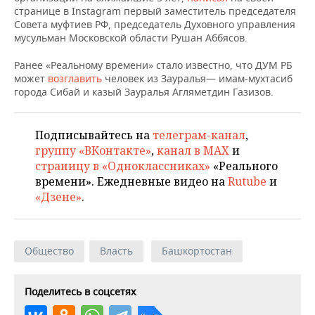
НЕФТЕХИМИЯ
странице в Instagram первый заместитель председателя
Совета муфтиев РФ, председатель Духовного управления
РОЗНИЧНАЯ ТОРГОВЛЯ
НОВОСТИ ТЕХНОЛОГИЙ
МЕРОПРИЯТИЯ
НЕФТЬ
мусульман Московской области Рушан Аббясов.
ТРАНСПОРТ
IT
НОВОСТИ МЕРОПРИЯТИЙ
СПОРТ
Ранее «Реальному времени» стало известно, что ДУМ РБ
ОПК
может
возглавить
человек из Зауралья— имам-мухтасиб
УСЛУГИ
МЕДИА
ВЫЕЗДНАЯ РЕДАКЦИЯ
НОВОСТИ СПОРТА
ОБЩЕСТВО
города Сибай и казый Зауралья Агляметдин Газизов.
ЭНЕРГЕТИКА
ТЕЛЕКОММУНИКАЦИИ
БИЗНЕС-БРАНЧИ
ФУТБОЛ
НОВОСТИ ОБЩЕСТВА
ФОТОГАЛЕРЕЯ
Подписывайтесь на
телеграм-канал
,
группу «ВКонтакте»
,
канал в MAX
и
ONLINE-КОНФЕРЕНЦИИ
ХОККЕЙ
ВЛАСТЬ
СЮЖЕТЫ
страницу в «Одноклассниках»
«Реального
времени». Ежедневные видео на
Rutube
и
ОТКРЫТАЯ ЛЕКЦИЯ
БАСКЕТБОЛ
ИНФРАСТРУКТУРА
СПРАВОЧНИК
«Дзене»
.
ВОЛЕЙБОЛ
ИСТОРИЯ
СПИСОК ПЕРСОН
ПОЛНАЯ ВЕРСИЯ
Общество
Власть
Башкортостан
КИБЕРСПОРТ
КУЛЬТУРА
СПИСОК КОМПАНИЙ
ФИГУРНОЕ КАТАНИЕ
МЕДИЦИНА
Поделитесь в соцсетях