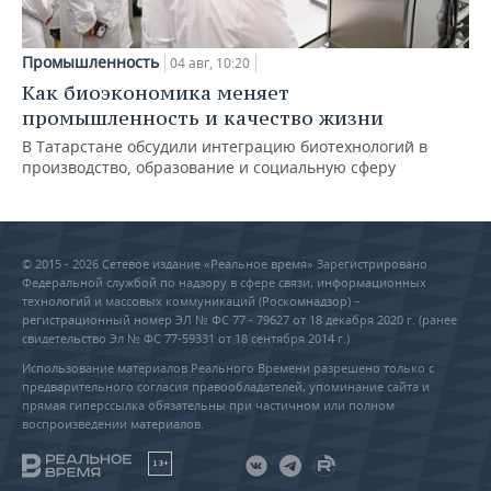
Промышленность
04 авг, 10:20
Как биоэкономика меняет
промышленность и качество жизни
В Татарстане обсудили интеграцию биотехнологий в
производство, образование и социальную сферу
© 2015 - 2026 Сетевое издание «Реальное время» Зарегистрировано
Федеральной службой по надзору в сфере связи, информационных
технологий и массовых коммуникаций (Роскомнадзор) –
регистрационный номер ЭЛ № ФС 77 - 79627 от 18 декабря 2020 г. (ранее
свидетельство Эл № ФС 77-59331 от 18 сентября 2014 г.)
Использование материалов Реального Времени разрешено только с
предварительного согласия правообладателей, упоминание сайта и
прямая гиперссылка обязательны при частичном или полном
воспроизведении материалов.
18+