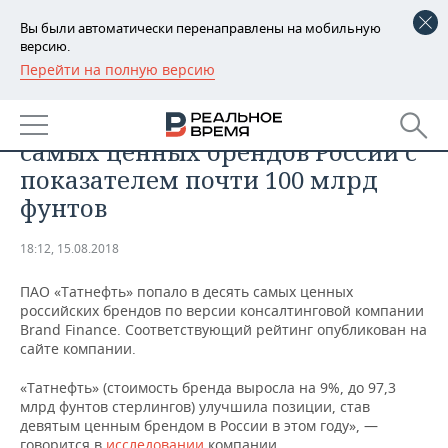
Вы были автоматически перенаправлены на мобильную
версию.
Перейти на полную версию
РЕГИОНЫ
ПРОМЫШЛЕННОСТЬ
«Татнефть» вошла в топ-10
БАШКОРТОСТАН
НОВОСТИ
самых ценных брендов России с
ТАТАРСТАН
АНАЛИТИКА
показателем почти 100 млрд
фунтов
УДМУРТИЯ
НОВОСТИ АНАЛИТИКИ
ЭКОНОМИКА
18:12, 15.08.2018
ДЕКЛАРАЦИИ О ДОХОДАХ
НОВОСТИ ЭКОНОМИКИ
ПРОМЫШЛЕННОСТЬ
ПАО «Татнефть» попало в десять самых ценных
КОРОЛИ ГОСЗАКАЗА ПФО
ФИНАНСЫ
НОВОСТИ
НЕДВИЖИМОСТЬ
российских брендов по версии консалтинговой компании
ПРОМЫШЛЕННОСТИ
Brand Finance. Соответствующий рейтинг опубликован на
ВУЗЫ ТАТАРСТАНА
БАНКИ
НОВОСТИ НЕДВИЖИМОСТИ
АВТО
сайте компании.
АГРОПРОМ
«Татнефть» (стоимость бренда выросла на 9%, до 97,3
КОМУ ПРИНАДЛЕЖАТ
БЮДЖЕТ
НОВОСТИ АВТО
БИЗНЕС
млрд фунтов стерлингов) улучшила позиции, став
ТОРГОВЫЕ ЦЕНТРЫ
МАШИНОСТРОЕНИЕ
ТАТАРСТАНА
девятым ценным брендом в России в этом году», —
ИНВЕСТИЦИИ
НОВОСТИ БИЗНЕСА
ТЕХНОЛОГИИ
говорится в
исследовании
компании.