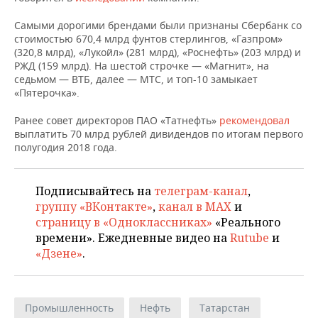
НЕФТЕХИМИЯ
Самыми дорогими брендами были признаны Сбербанк со
РОЗНИЧНАЯ ТОРГОВЛЯ
НОВОСТИ ТЕХНОЛОГИЙ
МЕРОПРИЯТИЯ
НЕФТЬ
стоимостью 670,4 млрд фунтов стерлингов, «Газпром»
(320,8 млрд), «Лукойл» (281 млрд), «Роснефть» (203 млрд) и
ТРАНСПОРТ
IT
НОВОСТИ МЕРОПРИЯТИЙ
СПОРТ
РЖД (159 млрд). На шестой строчке — «Магнит», на
ОПК
седьмом — ВТБ, далее — МТС, и топ-10 замыкает
УСЛУГИ
МЕДИА
ВЫЕЗДНАЯ РЕДАКЦИЯ
НОВОСТИ СПОРТА
ОБЩЕСТВО
«Пятерочка».
ЭНЕРГЕТИКА
Ранее совет директоров ПАО «Татнефть»
рекомендовал
ТЕЛЕКОММУНИКАЦИИ
БИЗНЕС-БРАНЧИ
ФУТБОЛ
НОВОСТИ ОБЩЕСТВА
ФОТОГАЛЕРЕЯ
выплатить 70 млрд рублей дивидендов по итогам первого
полугодия 2018 года.
ONLINE-КОНФЕРЕНЦИИ
ХОККЕЙ
ВЛАСТЬ
СЮЖЕТЫ
ОТКРЫТАЯ ЛЕКЦИЯ
БАСКЕТБОЛ
ИНФРАСТРУКТУРА
СПРАВОЧНИК
Подписывайтесь на
телеграм-канал
,
группу «ВКонтакте»
,
канал в MAX
и
страницу в «Одноклассниках»
«Реального
ВОЛЕЙБОЛ
ИСТОРИЯ
СПИСОК ПЕРСОН
ПОЛНАЯ ВЕРСИЯ
времени». Ежедневные видео на
Rutube
и
«Дзене»
.
КИБЕРСПОРТ
КУЛЬТУРА
СПИСОК КОМПАНИЙ
ФИГУРНОЕ КАТАНИЕ
МЕДИЦИНА
Промышленность
Нефть
Татарстан