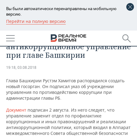
Вы были автоматически перенаправлены на мобильную
версию.
Перейти на полную версию
РЕГИОНЫ
ОБЩЕСТВО
Хамитов распорядился создать
БАШКОРТОСТАН
НОВОСТИ
антикоррупционное управление
ТАТАРСТАН
АНАЛИТИКА
при главе Башкирии
УДМУРТИЯ
НОВОСТИ АНАЛИТИКИ
ЭКОНОМИКА
19:18, 03.08.2018
ДЕКЛАРАЦИИ О ДОХОДАХ
НОВОСТИ ЭКОНОМИКИ
ПРОМЫШЛЕННОСТЬ
Глава Башкирии Рустэм Хамитов распорядился создать
новый госорган. Он подписал указ об учреждении
КОРОЛИ ГОСЗАКАЗА ПФО
ФИНАНСЫ
НОВОСТИ
НЕДВИЖИМОСТЬ
управления по противодействию коррупции при
ПРОМЫШЛЕННОСТИ
администрации главы РБ.
ВУЗЫ ТАТАРСТАНА
БАНКИ
НОВОСТИ НЕДВИЖИМОСТИ
АВТО
Документ
подписан 2 августа. Из него следует, что
АГРОПРОМ
управление заменит отдел по профилактике
КОМУ ПРИНАДЛЕЖАТ
БЮДЖЕТ
НОВОСТИ АВТО
БИЗНЕС
коррупционных и иных правонарушений и реализации
ТОРГОВЫЕ ЦЕНТРЫ
МАШИНОСТРОЕНИЕ
антикоррупционной политики, который входил в Аппарат
ТАТАРСТАНА
межведомственного Совета общественной безопасности
ИНВЕСТИЦИИ
НОВОСТИ БИЗНЕСА
ТЕХНОЛОГИИ