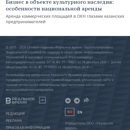
Бизнес в объекте культурного наследия:
особенности национальной аренды
Аренда коммерческих площадей в ОКН глазами казанских
предпринимателей
© 2015 - 2026 Сетевое издание «Реальное время» Зарегистрировано
Федеральной службой по надзору в сфере связи, информационных
технологий и массовых коммуникаций (Роскомнадзор) –
регистрационный номер ЭЛ № ФС 77 - 79627 от 18 декабря 2020 г. (ранее
свидетельство Эл № ФС 77-59331 от 18 сентября 2014 г.)
Использование материалов Реального Времени разрешено только с
предварительного согласия правообладателей, упоминание сайта и
прямая гиперссылка обязательны при частичном или полном
воспроизведении материалов.
18+
RU
EN
РЕДАКЦИЯ
РЕКЛАМА
Учредитель ООО «Реальное
ПРАВОВАЯ ИНФОРМАЦИЯ
время»