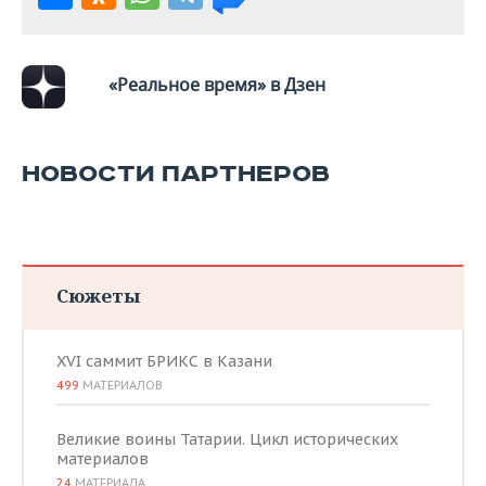
ВОДНЫЕ ВИДЫ СПОРТА
ОБРАЗОВАНИЕ
ХОККЕЙ С МЯЧОМ
ПРОИСШЕСТВИЯ
«Реальное время» в Дзен
НОВОСТИ ПАРТНЕРОВ
Сюжеты
XVI саммит БРИКС в Казани
499
МАТЕРИАЛОВ
Великие воины Татарии. Цикл исторических
материалов
24
МАТЕРИАЛА