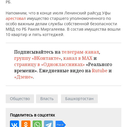
НЕФТЕХИМИЯ
РБ.
РОЗНИЧНАЯ ТОРГОВЛЯ
НОВОСТИ ТЕХНОЛОГИЙ
МЕРОПРИЯТИЯ
Напомним, что в конце июля Ленинский райсуд Уфы
НЕФТЬ
арестовал
имущество старшего уполномоченного по
ТРАНСПОРТ
IT
НОВОСТИ МЕРОПРИЯТИЙ
СПОРТ
особо важным делам службы собственной безопасности
ОПК
МВД по РБ Раиля Миргалеева. В состав имущества вошли
10 квартир и пять коттеджей.
УСЛУГИ
МЕДИА
ВЫЕЗДНАЯ РЕДАКЦИЯ
НОВОСТИ СПОРТА
ОБЩЕСТВО
ЭНЕРГЕТИКА
ТЕЛЕКОММУНИКАЦИИ
БИЗНЕС-БРАНЧИ
ФУТБОЛ
НОВОСТИ ОБЩЕСТВА
ФОТОГАЛЕРЕЯ
Подписывайтесь на
телеграм-канал
,
группу «ВКонтакте»
,
канал в MAX
и
ONLINE-КОНФЕРЕНЦИИ
ХОККЕЙ
ВЛАСТЬ
СЮЖЕТЫ
страницу в «Одноклассниках»
«Реального
времени». Ежедневные видео на
Rutube
и
ОТКРЫТАЯ ЛЕКЦИЯ
БАСКЕТБОЛ
ИНФРАСТРУКТУРА
СПРАВОЧНИК
«Дзене»
.
ВОЛЕЙБОЛ
ИСТОРИЯ
СПИСОК ПЕРСОН
ПОЛНАЯ ВЕРСИЯ
Общество
Власть
Башкортостан
КИБЕРСПОРТ
КУЛЬТУРА
СПИСОК КОМПАНИЙ
ФИГУРНОЕ КАТАНИЕ
МЕДИЦИНА
Поделитесь в соцсетях