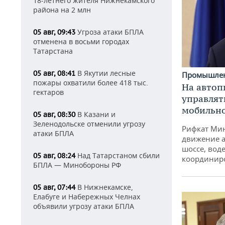
18-летнего жителя Нижнекамского
района на 2 млн
Угроза атаки БПЛА
05 авг, 09:43
отменена в восьми городах
Татарстана
В Якутии лесные
05 авг, 08:41
Промышле
пожары охватили более 418 тыс.
На автоп
гектаров
управлят
мобильн
В Казани и
05 авг, 08:30
Зеленодольске отменили угрозу
Рифкат Мин
атаки БПЛА
движение а
шоссе, воде
Над Татарстаном сбили
05 авг, 08:24
координир
БПЛА — Минобороны РФ
В Нижнекамске,
05 авг, 07:44
Елабуге и Набережных Челнах
объявили угрозу атаки БПЛА