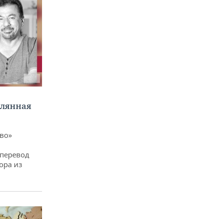
клянная
ево»
 перевод
ора из