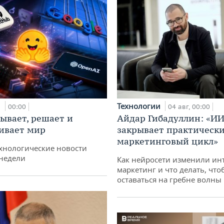
и
Технологии
00:00
04 авг, 00:00
ывает, решает и
Айдар Гибадуллин: «ИИ
ивает мир
закрывает практически
маркетинговый цикл»
хнологические новости
недели
Как нейросети изменили ин
маркетинг и что делать, что
оставаться на гребне волны