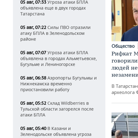
Угроза атаки БПЛА
05 авг, 07:33
объявлена еще в двух городах
Татарстана
Силы ПВО отразили
05 авг, 07:22
атаку БПЛА в Зеленодольском
районе
Общество
Угроза атаки БПЛА
Рифкат М
05 авг, 07:07
объявлена в городах Альметьевске,
говорили
Бугульме и Лениногорске
людей нет
незамен
Аэропорты Бугульмы и
05 авг, 06:38
Нижнекамска временно
В Татарста
приостановили работу
археолога 
Склад Wildberries в
05 авг, 05:52
Тульской области загорелся после
атаки БПЛА
В Казани и
05 авг, 05:40
Зеленодольске объявлена угроза