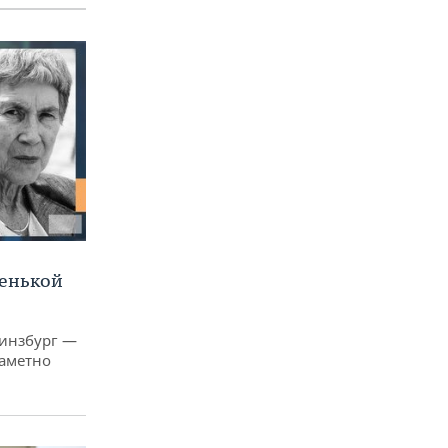
ленькой
Гинзбург —
заметно