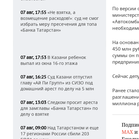
По версии 
«Не взятка, а
07 авг, 17:55
министерст
возмещение расходов!»: суд не смог
«Автокомби
избрать меру пресечения для топа
необходимы
«Банка Татарстан»
На основан
450 млн ру
суммы он п
В Казани ребенок
07 авг, 17:53
предприни
выпал из окна 16-го этажа
Сейчас деп
Суд Казани отпустил
07 авг, 16:25
главу «Ай Пи Групп» из СИЗО под
домашний арест по делу на 5 млн
Ранее стало
разглашени
Следком просит ареста
07 авг, 13:03
миллиона р
для замглавы «Банка Татарстан» по
делу о взятке
Подпи
Над Татарстаном и еще
07 авг, 09:00
MAX
и
17 регионами России сбили 203
Ежедн