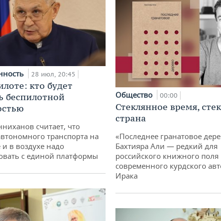
нность
28 июл, 20:45
илоте: кто будет
Общество
ь беспилотной
00:00
Стеклянное время, сте
остью
страна
ниханов считает, что
втономного транспорта на
«Последнее гранатовое дер
 и в воздухе надо
Бахтияра Али — редкий для
овать с единой платформы
российского книжного поля
современного курдского авт
Ирака