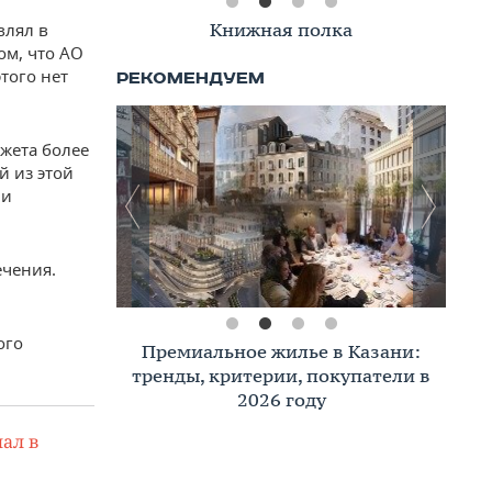
Книжная полка
влял в
ом, что АО
того нет
жета более
й из этой
ми
ечения.
ого
Премиальное жилье в Казани:
тренды, критерии, покупатели в
2026 году
ал в