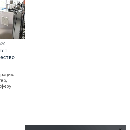
:20
яет
ество
еграцию
тво,
сферу
x