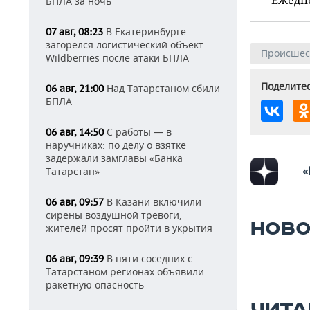
БПЛА за ночь
В Екатеринбурге
07 авг, 08:23
загорелся логистический объект
Происшес
Wildberries после атаки БПЛА
Поделитес
Над Татарстаном сбили
06 авг, 21:00
БПЛА
С работы — в
06 авг, 14:50
наручниках: по делу о взятке
задержали замглавы «Банка
«
Татарстан»
В Казани включили
06 авг, 09:57
сирены воздушной тревоги,
НОВО
жителей просят пройти в укрытия
В пяти соседних с
06 авг, 09:39
Татарстаном регионах объявили
ракетную опасность