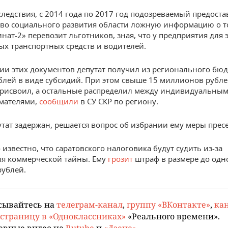
следствия, с 2014 года по 2017 год подозреваемый предоста
во социального развития области ложную информацию о т
нат-2» перевозит льготников, зная, что у предприятия для э
х транспортных средств и водителей.
ии этих документов депутат получил из регионального бюд
блей в виде субсидий. При этом свыше 15 миллионов рубле
рисвоил, а остальные распределил между индивидуальны
мателями,
сообщили
в СУ СКР по региону.
утат задержан, решается вопрос об избрании ему меры прес
 известно, что саратовского налоговика будут судить из-за
я коммерческой тайны. Ему
грозит
штраф в размере до одн
ублей.
сывайтесь на
телеграм-канал
,
группу «ВКонтакте»
,
кан
страницу в «Одноклассниках»
«Реального времени».
евные видео на
Rutube
и
«Дзене»
.