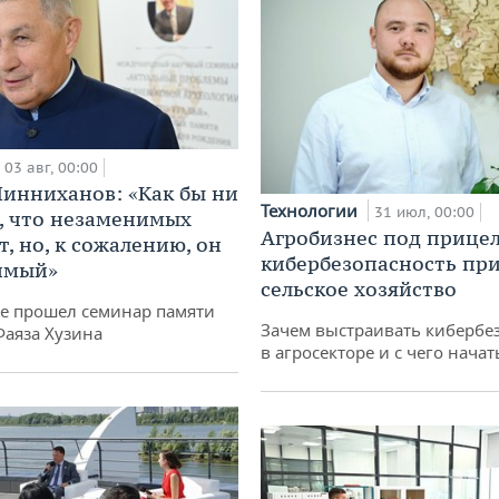
03 авг, 00:00
инниханов: «Как бы ни
Технологии
31 июл, 00:00
, что незаменимых
Агробизнес под прицел
, но, к сожалению, он
кибербезопасность при
имый»
сельское хозяйство
не прошел семинар памяти
Зачем выстраивать кибербе
Фаяза Хузина
в агросекторе и с чего начат