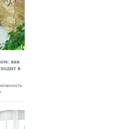
ом: как
ходит в
зопасность
ь