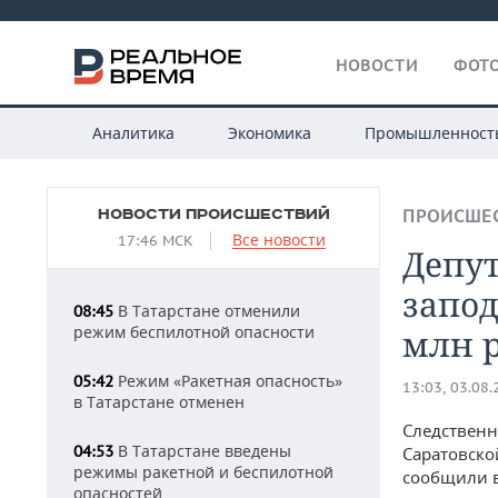
НОВОСТИ
ФОТО
Аналитика
Экономика
Промышленност
НОВОСТИ ПРОИСШЕСТВИЙ
ПРОИСШЕ
Все новости
17:46 МСК
Депу
запод
В Татарстане отменили
08:45
режим беспилотной опасности
млн 
Режим «Ракетная опасность»
05:42
13:03, 03.08
в Татарстане отменен
Следственн
В Татарстане введены
04:53
Саратовско
режимы ракетной и беспилотной
сообщили в
опасностей