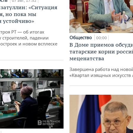
ость
07 авг, 17:32
затуллин: «Ситуация
я, но пока мы
 устойчиво»
троя РТ — об итогах
Общество
у строителей, падении
00:00
остроек и новом всплеске
В Доме приемов обсуд
татарские корни росси
меценатства
Завершена работа над ново
«Квартал изящных искусств