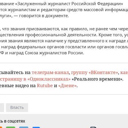
звание «Заслуженный журналист Российской Федерации»
тся журналистам и редакторам средств массовой информац
луги», — говорится в документе.
 что звания присваиваются, как правило, не ранее чем через
ществления профессиональной деятельности. Кроме того, 
ния звания являются наличие у представленного к награде 
 наград федеральных органов госвласти или органов госвл
РФ и наград Союза журналистов России.
сывайтесь на
телеграм-канал
,
группу «ВКонтакте»
,
кан
страницу в «Одноклассниках»
«Реального времени».
евные видео на
Rutube
и
«Дзене»
.
Власть
ь в соцсетях