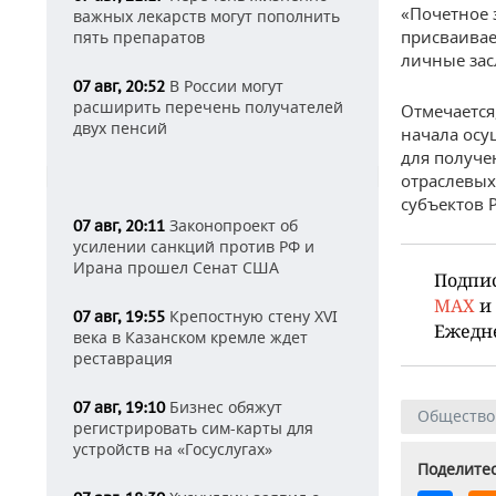
«Почетное 
важных лекарств могут пополнить
присваивае
пять препаратов
личные зас
В России могут
07 авг, 20:52
расширить перечень получателей
Отмечается,
двух пенсий
начала осу
для получе
отраслевых
субъектов 
Законопроект об
07 авг, 20:11
усилении санкций против РФ и
Ирана прошел Сенат США
Подпи
MAX
и
Крепостную стену XVI
07 авг, 19:55
Ежедн
века в Казанском кремле ждет
реставрация
Бизнес обяжут
07 авг, 19:10
Общество
регистрировать сим-карты для
устройств на «Госуслугах»
Поделитес