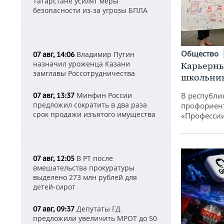
Татарстане усилят меры
безопасности из-за угрозы БПЛА
Общество
Владимир Путин
07 авг, 14:06
назначил уроженца Казани
Карьерны
замглавы Россотрудничества
школьни
В республи
Минфин России
07 авг, 13:37
предложил сократить в два раза
профориен
срок продажи изъятого имущества
«Професси
В РТ после
07 авг, 12:05
вмешательства прокуратуры
выделено 273 млн рублей для
детей-сирот
Депутаты ГД
07 авг, 09:37
предложили увеличить МРОТ до 50