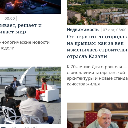
и
00:00
ывает, решает и
Недвижимость
07 авг, 08:00
ивает мир
От первого соцгорода 
хнологические новости
на крышах: как за век
недели
изменилась строитель
отрасль Казани
К 70-летию Дня строителя —
становления татарстанской
архитектуры и новые станд
качества жилья