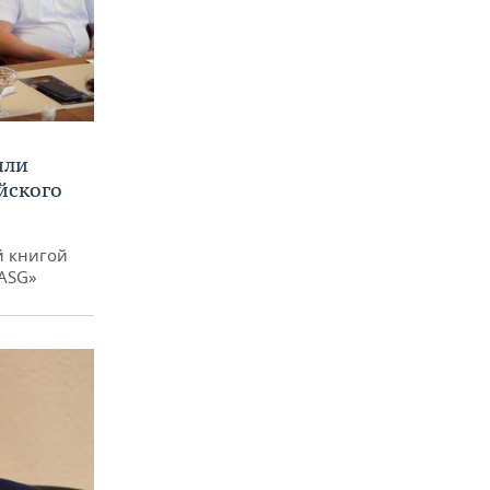
или
йского
й книгой
 ASG»