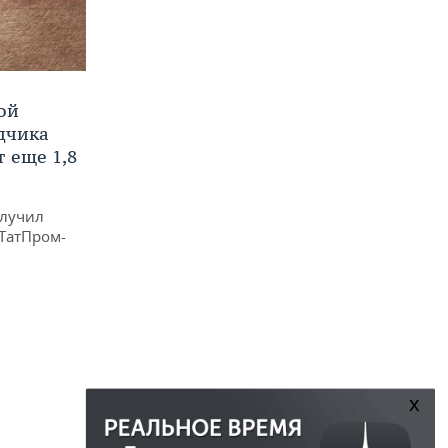
ой
ядчика
 еще 1,8
олучил
«ТатПром-
x