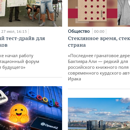
Общество
27 июл, 16:15
00:00
й тест-драйв для
Стеклянное время, сте
ков
страна
ке начал работу
«Последнее гранатовое дер
тационный форум
Бахтияра Али — редкий для
и будущего»
российского книжного поля
современного курдского авт
Ирака