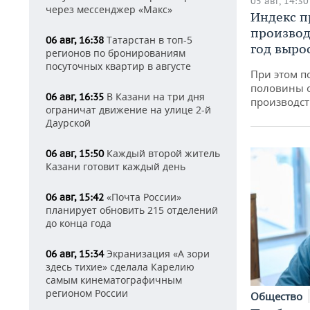
05 авг, 14:30
через мессенджер «Макс»
Индекс 
производ
Татарстан в топ-5
06 авг, 16:38
год вырос
регионов по бронированиям
посуточных квартир в августе
При этом п
половины 
В Казани на три дня
06 авг, 16:35
производст
ограничат движение на улице 2-й
Даурской
Каждый второй житель
06 авг, 15:50
Казани готовит каждый день
«Почта России»
06 авг, 15:42
планирует обновить 215 отделений
до конца года
Экранизация «А зори
06 авг, 15:34
здесь тихие» сделала Карелию
самым кинематографичным
регионом России
Общество