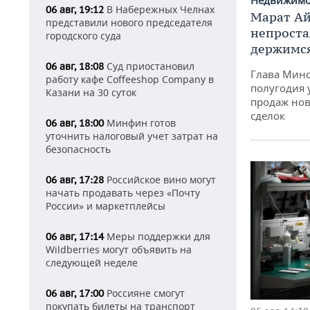
Недвижим
В Набережных Челнах
06 авг, 19:12
Марат Ай
представили нового председателя
непроста
городского суда
держимся
Суд приостановил
06 авг, 18:08
Глава Минс
работу кафе Coffeeshop Company в
полугодия 
Казани на 30 суток
продаж нов
сделок
Минфин готов
06 авг, 18:00
уточнить налоговый учет затрат на
безопасность
Российское вино могут
06 авг, 17:28
начать продавать через «Почту
России» и маркетплейсы
Меры поддержки для
06 авг, 17:14
Wildberries могут объявить на
следующей неделе
Россияне смогут
06 авг, 17:00
покупать билеты на транспорт