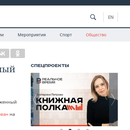
EN
ии
Мероприятия
Спорт
Общество
ный
уженный
ован
на