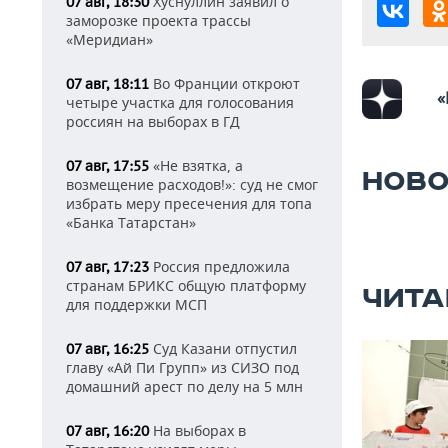
Хуснуллин заявил о
07 авг, 18:30
заморозке проекта трассы
«Меридиан»
Во Франции откроют
07 авг, 18:11
«
четыре участка для голосования
россиян на выборах в ГД
«Не взятка, а
07 авг, 17:55
НОВО
возмещение расходов!»: суд не смог
избрать меру пресечения для топа
«Банка Татарстан»
Россия предложила
07 авг, 17:23
странам БРИКС общую платформу
ЧИТА
для поддержки МСП
Суд Казани отпустил
07 авг, 16:25
главу «Ай Пи Групп» из СИЗО под
домашний арест по делу на 5 млн
На выборах в
07 авг, 16:20