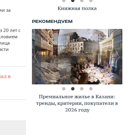
Книжная полка
ии за
 20 лет с
условием
лица
асти
ал в
Премиальное жилье в Казани:
тренды, критерии, покупатели в
2026 году