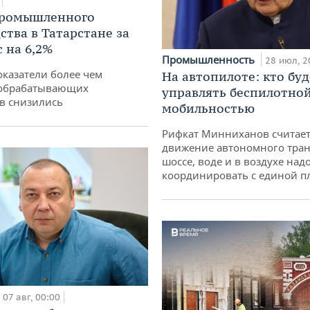
промышленного
ства в Татарстане за
 на 6,2%
Промышленность
28 июл, 2
оказатели более чем
На автопилоте: кто буд
обрабатывающих
управлять беспилотно
в снизились
мобильностью
Рифкат Минниханов считает
движение автономного тран
шоссе, воде и в воздухе над
координировать с единой 
07 авг, 00:00