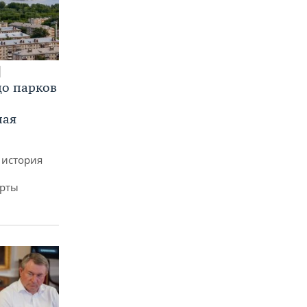
до парков
ная
 история
арты