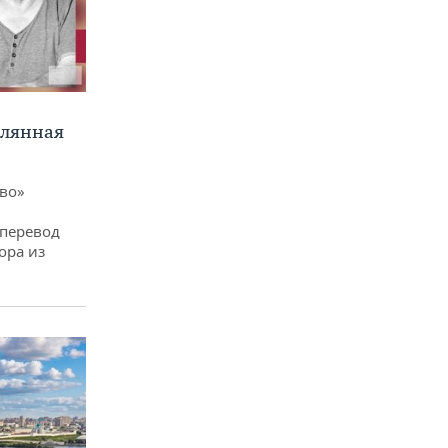
клянная
ево»
 перевод
ора из