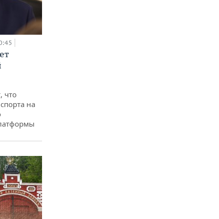
0:45
ет
й
, что
спорта на
о
платформы