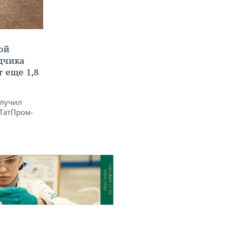
ой
ядчика
 еще 1,8
олучил
«ТатПром-