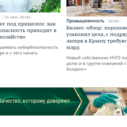
и
31 июл, 00:00
Промышленность
00:00
ес под прицелом: как
Бизнес-обзор: порохов
опасность приходит в
узаконил цеха, с подр
 хозяйство
лагеря в Крыму требуют
млрд
раивать кибербезопасность
ре и с чего начать
Новый собственник НЧТЗ п
долю и в группе компаний 
Холдинг»