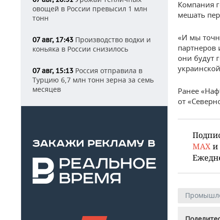
Компания г
овощей в России превысил 1 млн
мешать пер
тонн
«И мы точн
Производство водки и
07 авг, 17:43
партнеров 
коньяка в России снизилось
они будут 
украинской
Россия отправила в
07 авг, 15:13
Турцию 6,7 млн тонн зерна за семь
месяцев
Ранее «Наф
от «Северн
Подпи
MAX
и
Ежедн
Промышл
Поделитес