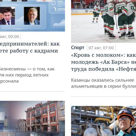
авг, 00:00
едпринимателей: как
Спорт
07 авг, 07:00
ете работу с кадрами
«Кровь с молоком»: как
молодежь «Ак Барса» н
труда победила «Нефт
бизнесмены — о том, как
ля них период летних
Казанцы оказались сильнее
ерсонала
альметьевцев в серии булл