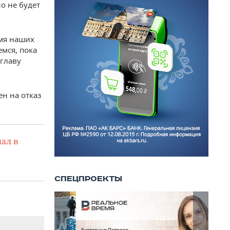
о не будет
емя наших
емся, пока
главу
ен на отказ
ал в