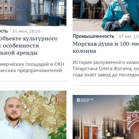
ость
31 июл, 18:10
Промышленность
07 авг, 13
 объекте культурного
Морская душа и 100-м
: особенности
колонна
льной аренды
История заслуженного хими
ммерческих площадей в ОКН
Татарстана Олега Жогина, к
занских предпринимателей
года знает завод до последн