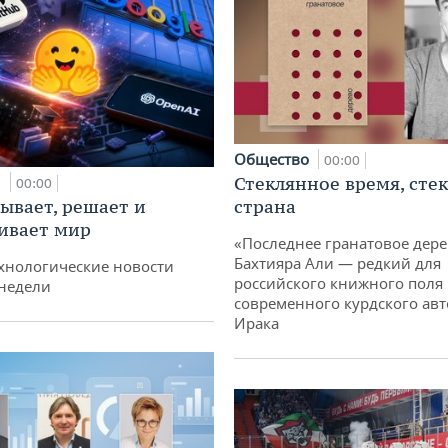
Общество
00:00
и
Стеклянное время, сте
00:00
ывает, решает и
страна
ивает мир
«Последнее гранатовое дер
Бахтияра Али — редкий для
хнологические новости
российского книжного поля
недели
современного курдского авт
Ирака