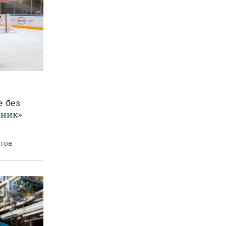
е без
яник»
итов