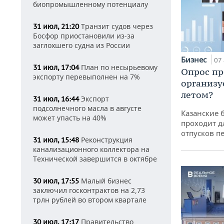
биопромышленному потенциалу
Транзит судов через
31 июл, 21:20
Босфор приостановили из-за
заглохшего судна из России
Бизнес
07 
План по несырьевому
31 июл, 17:04
Опрос пр
экспорту перевыполнен на 7%
организу
летом?
Экспорт
31 июл, 16:44
подсолнечного масла в августе
Казанские 
может упасть на 40%
проходит д
отпусков п
Реконструкция
31 июл, 15:48
канализационного коллектора на
Технической завершится в октябре
Малый бизнес
30 июл, 17:55
заключил госконтрактов на 2,73
трлн рублей во втором квартале
Правительство
30 июл, 17:17