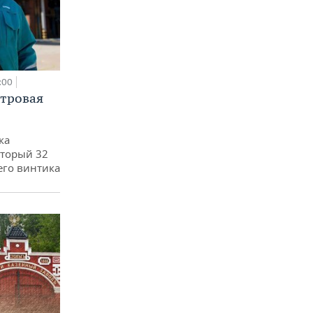
:00
етровая
ка
оторый 32
его винтика