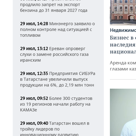
продлило запрет на экспорт
бензина до 31 января 2027 года
Минэнерго заявило о
29 июл, 14:28
полном контроле над ситуацией с
Недвижим
топливом
Бизнес в
наследия
Ереван опроверг
29 июл, 13:12
национа
слухи о замене российского газа
иранским
Аренда ко
глазами ка
Предприятия СИБУРа
29 июл, 12:35
в Татарстане увеличили выпуск
продукции на 6%, до 2,19 млн тонн
Более 300 студентов
29 июл, 09:52
из 19 регионов начали работу на
КАМАЗе
Татарстан вошел в
29 июл, 09:40
тройку лидеров по
инновационному развитию