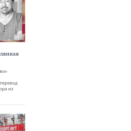
клянная
ево»
 перевод
ора из