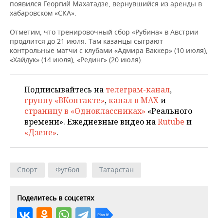
НЕФТЕХИМИЯ
появился Георгий Махатадзе, вернувшийся из аренды в
хабаровском «СКА».
РОЗНИЧНАЯ ТОРГОВЛЯ
НОВОСТИ ТЕХНОЛОГИЙ
МЕРОПРИЯТИЯ
НЕФТЬ
Отметим, что тренировочный сбор «Рубина» в Австрии
ТРАНСПОРТ
IT
НОВОСТИ МЕРОПРИЯТИЙ
СПОРТ
продлится до 21 июля. Там казанцы сыграют
ОПК
контрольные матчи с клубами «Адмира Ваккер» (10 июля),
«Хайдук» (14 июля), «Рединг» (20 июля).
УСЛУГИ
МЕДИА
ВЫЕЗДНАЯ РЕДАКЦИЯ
НОВОСТИ СПОРТА
ОБЩЕСТВО
ЭНЕРГЕТИКА
ТЕЛЕКОММУНИКАЦИИ
БИЗНЕС-БРАНЧИ
ФУТБОЛ
НОВОСТИ ОБЩЕСТВА
ФОТОГАЛЕРЕЯ
Подписывайтесь на
телеграм-канал
,
группу «ВКонтакте»
,
канал в MAX
и
ONLINE-КОНФЕРЕНЦИИ
ХОККЕЙ
ВЛАСТЬ
СЮЖЕТЫ
страницу в «Одноклассниках»
«Реального
времени». Ежедневные видео на
Rutube
и
ОТКРЫТАЯ ЛЕКЦИЯ
БАСКЕТБОЛ
ИНФРАСТРУКТУРА
СПРАВОЧНИК
«Дзене»
.
ВОЛЕЙБОЛ
ИСТОРИЯ
СПИСОК ПЕРСОН
ПОЛНАЯ ВЕРСИЯ
Спорт
Футбол
Татарстан
КИБЕРСПОРТ
КУЛЬТУРА
СПИСОК КОМПАНИЙ
ФИГУРНОЕ КАТАНИЕ
МЕДИЦИНА
Поделитесь в соцсетях