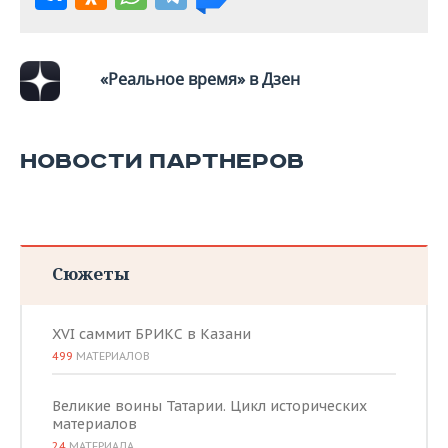
ВОДНЫЕ ВИДЫ СПОРТА
ОБРАЗОВАНИЕ
ХОККЕЙ С МЯЧОМ
ПРОИСШЕСТВИЯ
«Реальное время» в Дзен
НОВОСТИ ПАРТНЕРОВ
Сюжеты
XVI саммит БРИКС в Казани
499
МАТЕРИАЛОВ
Великие воины Татарии. Цикл исторических
материалов
24
МАТЕРИАЛА