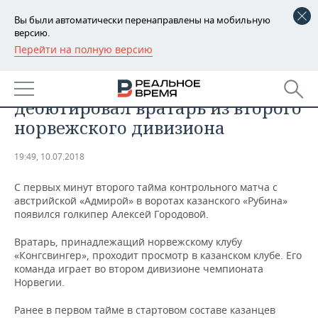
Вы были автоматически перенаправлены на мобильную
версию.
Перейти на полную версию
РЕГИОНЫ
СПОРТ
За «Рубин» в контрольном матче
БАШКОРТОСТАН
НОВОСТИ
дебютировал вратарь из второго
ТАТАРСТАН
АНАЛИТИКА
норвежского дивизиона
УДМУРТИЯ
НОВОСТИ АНАЛИТИКИ
ЭКОНОМИКА
19:49, 10.07.2018
ДЕКЛАРАЦИИ О ДОХОДАХ
НОВОСТИ ЭКОНОМИКИ
ПРОМЫШЛЕННОСТЬ
С первых минут второго тайма контрольного матча с
австрийской «Адмирой» в воротах казанского «Рубина»
КОРОЛИ ГОСЗАКАЗА ПФО
ФИНАНСЫ
НОВОСТИ
НЕДВИЖИМОСТЬ
появился голкипер Алексей Городовой.
ПРОМЫШЛЕННОСТИ
Вратарь, принадлежащий норвежскому клубу
ВУЗЫ ТАТАРСТАНА
БАНКИ
НОВОСТИ НЕДВИЖИМОСТИ
АВТО
«Конгсвингер», проходит просмотр в казанском клубе. Его
АГРОПРОМ
команда играет во втором дивизионе чемпионата
КОМУ ПРИНАДЛЕЖАТ
БЮДЖЕТ
НОВОСТИ АВТО
БИЗНЕС
Норвегии.
ТОРГОВЫЕ ЦЕНТРЫ
МАШИНОСТРОЕНИЕ
ТАТАРСТАНА
Ранее в первом тайме в стартовом составе казанцев
ИНВЕСТИЦИИ
НОВОСТИ БИЗНЕСА
ТЕХНОЛОГИИ