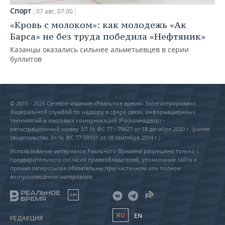
Спорт
07 авг, 07:00
«Кровь с молоком»: как молодежь «Ак
Барса» не без труда победила «Нефтяник»
Казанцы оказались сильнее альметьевцев в серии
буллитов
© 2015 - 2026 Сетевое издание «Реальное время» Зарегистрировано
Федеральной службой по надзору в сфере связи, информационных
технологий и массовых коммуникаций (Роскомнадзор) –
регистрационный номер ЭЛ № ФС 77 - 79627 от 18 декабря 2020 г. (ранее
свидетельство Эл № ФС 77-59331 от 18 сентября 2014 г.)
Использование материалов Реального Времени разрешено только с
предварительного согласия правообладателей, упоминание сайта и
прямая гиперссылка обязательны при частичном или полном
воспроизведении материалов.
18+
RU
EN
РЕДАКЦИЯ