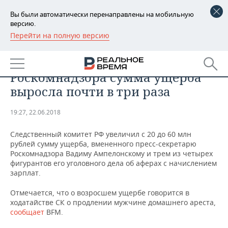
Вы были автоматически перенаправлены на мобильную
версию.
Перейти на полную версию
РЕГИОНЫ
ПРОИСШЕСТВИЯ
В деле пресс-секретаря
БАШКОРТОСТАН
НОВОСТИ
Роскомнадзора сумма ущерба
ТАТАРСТАН
АНАЛИТИКА
выросла почти в три раза
УДМУРТИЯ
НОВОСТИ АНАЛИТИКИ
ЭКОНОМИКА
19:27, 22.06.2018
ДЕКЛАРАЦИИ О ДОХОДАХ
НОВОСТИ ЭКОНОМИКИ
ПРОМЫШЛЕННОСТЬ
Следственный комитет РФ увеличил с 20 до 60 млн
рублей сумму ущерба, вмененного пресс-секретарю
КОРОЛИ ГОСЗАКАЗА ПФО
ФИНАНСЫ
НОВОСТИ
НЕДВИЖИМОСТЬ
Роскомнадзора Вадиму Ампелонскому и трем из четырех
ПРОМЫШЛЕННОСТИ
фигурантов его уголовного дела об аферах с начислением
зарплат.
ВУЗЫ ТАТАРСТАНА
БАНКИ
НОВОСТИ НЕДВИЖИМОСТИ
АВТО
АГРОПРОМ
Отмечается, что о возросшем ущербе говорится в
КОМУ ПРИНАДЛЕЖАТ
БЮДЖЕТ
НОВОСТИ АВТО
БИЗНЕС
ходатайстве СК о продлении мужчине домашнего ареста,
ТОРГОВЫЕ ЦЕНТРЫ
МАШИНОСТРОЕНИЕ
сообщает
BFM.
ТАТАРСТАНА
ИНВЕСТИЦИИ
НОВОСТИ БИЗНЕСА
ТЕХНОЛОГИИ