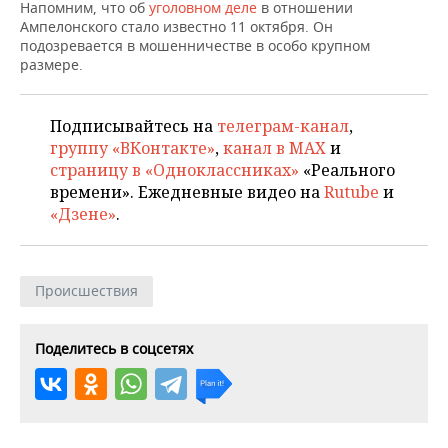
НЕФТЕХИМИЯ
Напомним, что об
уголовном деле
в отношении
Ампелонского стало известно 11 октября. Он
РОЗНИЧНАЯ ТОРГОВЛЯ
НОВОСТИ ТЕХНОЛОГИЙ
МЕРОПРИЯТИЯ
подозревается в мошенничестве в особо крупном
НЕФТЬ
размере.
ТРАНСПОРТ
IT
НОВОСТИ МЕРОПРИЯТИЙ
СПОРТ
ОПК
Подписывайтесь на
телеграм-канал
,
УСЛУГИ
МЕДИА
ВЫЕЗДНАЯ РЕДАКЦИЯ
НОВОСТИ СПОРТА
ОБЩЕСТВО
ЭНЕРГЕТИКА
группу «ВКонтакте»
,
канал в MAX
и
страницу в «Одноклассниках»
«Реального
ТЕЛЕКОММУНИКАЦИИ
БИЗНЕС-БРАНЧИ
ФУТБОЛ
НОВОСТИ ОБЩЕСТВА
ФОТОГАЛЕРЕЯ
времени». Ежедневные видео на
Rutube
и
«Дзене»
.
ONLINE-КОНФЕРЕНЦИИ
ХОККЕЙ
ВЛАСТЬ
СЮЖЕТЫ
ОТКРЫТАЯ ЛЕКЦИЯ
БАСКЕТБОЛ
ИНФРАСТРУКТУРА
СПРАВОЧНИК
Происшествия
ВОЛЕЙБОЛ
ИСТОРИЯ
СПИСОК ПЕРСОН
ПОЛНАЯ ВЕРСИЯ
Поделитесь в соцсетях
КИБЕРСПОРТ
КУЛЬТУРА
СПИСОК КОМПАНИЙ
ФИГУРНОЕ КАТАНИЕ
МЕДИЦИНА