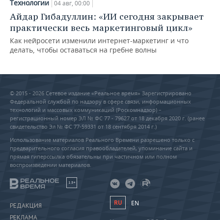
Технологии
04 авг, 00:00
Айдар Гибадуллин: «ИИ сегодня закрывает
практически весь маркетинговый цикл»
Как нейросети изменили интернет-маркетинг и что
делать, чтобы оставаться на гребне волны
© 2015 - 2026 Сетевое издание «Реальное время» Зарегистрировано
Федеральной службой по надзору в сфере связи, информационных
технологий и массовых коммуникаций (Роскомнадзор) –
регистрационный номер ЭЛ № ФС 77 - 79627 от 18 декабря 2020 г. (ранее
свидетельство Эл № ФС 77-59331 от 18 сентября 2014 г.)
Использование материалов Реального Времени разрешено только с
предварительного согласия правообладателей, упоминание сайта и
прямая гиперссылка обязательны при частичном или полном
воспроизведении материалов.
18+
RU
EN
РЕДАКЦИЯ
РЕКЛАМА