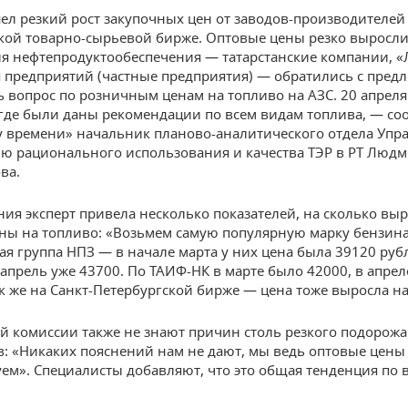
л резкий рост закупочных цен от заводов-производителей 
кой товарно-сырьевой бирже. Оптовые цены резко выросли
я нефтепродуктообеспечения — татарстанские компании, «
 предприятий (частные предприятия) — обратились с пред
ь вопрос по розничным ценам на топливо на АЗС. 20 апрел
 где были даны рекомендации по всем видам топлива, — с
 времени» начальник планово-аналитического отдела Упр
ю рационального использования и качества ТЭР в РТ Люд
ва.
ния эксперт привела несколько показателей, на сколько вы
ны на топливо: «Возьмем самую популярную марку бензина
ая группа НПЗ — в начале марта у них цена была 39120 руб
а апрель уже 43700. По ТАИФ-НК в марте было 42000, в апре
ак же на Санкт-Петербургской бирже — цена тоже выросла на
й комиссии также не знают причин столь резкого подорожа
в: «Никаких пояснений нам не дают, мы ведь оптовые цены
ем». Специалисты добавляют, что это общая тенденция по 