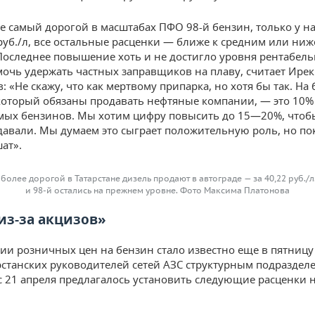
не самый дорогой в масштабах ПФО 98-й бензин, только у на
руб./л, все остальные расценки — ближе к средним или ниж
 Последнее повышение хоть и не достигло уровня рентабель
очь удержать частных заправщиков на плаву, считает Ирек
 «Не скажу, что как мертвому припарка, но хотя бы так. На 
оторый обязаны продавать нефтяные компании, — это 10%
ых бензинов. Мы хотим цифру повысить до 15—20%, чтоб
давали. Мы думаем это сыграет положительную роль, но пок
ат».
более дорогой в Татарстане дизель продают в автограде — за 40,22 руб./л.
и 98-й остались на прежнем уровне. Фото Максима Платонова
 из-за акцизов»
и розничных цен на бензин стало известно еще в пятницу
рстанских руководителей сетей АЗС структурным подраздел
 с 21 апреля предлагалось установить следующие расценки 