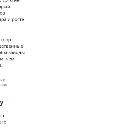
 «Это не
торый
нов
ра и росте
спорт.
щественные
тобы заводы
м, чем
.
оре
зов.
у
на
ого