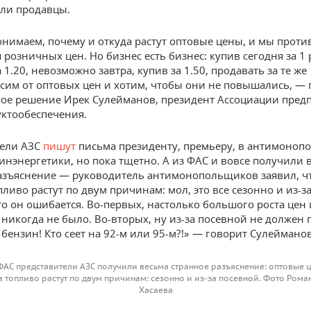
ли продавцы.
нимаем, почему и откуда растут оптовые цены, и мы проти
розничных цен. Но бизнес есть бизнес: купив сегодня за 1 
 1.20, невозможно завтра, купив за 1.50, продавать за те же
исим от оптовых цен и хотим, чтобы они не повышались, —
е решение Ирек Сулейманов, президент Ассоциации пред
ктообеспечения.
тели АЗС
пишут
письма президенту, премьеру, в антимоноп
инэнергетики, но пока тщетно. А из ФАС и вовсе получили 
азъяснение — руководитель антимонопольщиков заявил, ч
ливо растут по двум причинам: мол, это все сезонно и из-з
то он ошибается. Во-первых, настолько большого роста цен 
 никогда не было. Во-вторых, ну из-за посевной не должен
 бензин! Кто сеет на 92-м или 95-м?!» — говорит Сулейманов
ФАС представители АЗС получили весьма странное разъяснение: оптовые 
а топливо растут по двум причинам: сезонно и из-за посевной. Фото Рома
Хасаева