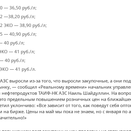
0 — 36,50 руб./л;
2 —38,20 руб./л;
2 ЭКО — 38,90 руб./л;
5 — 40,90 руб./л;
— 40 руб./л;
ЭКО — 41 руб./л;
— 40 руб./л;
ЭКО — 41 руб./л.
АЗС выросли из-за того, что выросли закупочные, а они по
ынку, — сообщил «Реальному времени» начальник управл
 нефтепродуктов ТАИФ-НК АЗС Наиль Шайдуллин. На вопро
 это предельным повышением розничных цен на ближайше
етил уклончиво: «Все зависит от того, как поведут себя опт
 и на бирже. Цены на май мы пока не знаем, но с января по 
ачительно!»