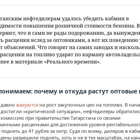
танским нефтедилерам удалось убедить кабмин в
димости повышения розничной стоимости бензина. В
еряют, что и сами не рады подорожанию, да вынужде
ь расценки вслед за оптовиками, а вот их поведению
т объяснений. Что говорят на самих заводах и наскол
расценки на топливо ударят по карману автовладель
нее в материале «Реального времени».
понимаем: почему и откуда растут оптовые 
С давно
жалуются
на рост закупочных цен на топливо. В нача
о достигли «критической ситуации», нефтедилеры обратилис
комиссию при правительстве Татарстана со своими
анными расценками для достижения уровня рентабельности
 поднять до 41 рубля за литр. Судя по всему, дилеров в каб
цены разрешили поднять, хоть и не в тех масштабах, на как