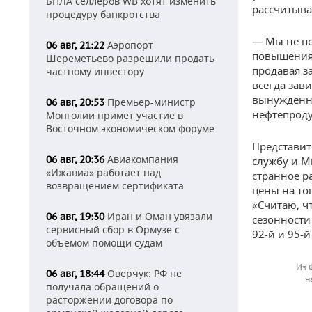
БПЛА селлеров WB хотят изменить
рассчитыва
процедуру банкротства
— Мы не по
Аэропорт
06 авг, 21:22
повышения 
Шереметьево разрешили продать
продавая за
частному инвестору
всегда зав
вынужденно
Премьер-министр
06 авг, 20:53
нефтепроду
Монголии примет участие в
Восточном экономическом форуме
Представи
Авиакомпания
06 авг, 20:36
службу и М
«Ижавиа» работает над
странное р
возвращением сертификата
цены на топ
«Считаю, ч
Иран и Оман увязали
06 авг, 19:30
сезонности
сервисный сбор в Ормузе с
92-й и 95-й
объемом помощи судам
Из 
Оверчук: РФ не
06 авг, 18:44
н
получала обращений о
расторжении договора по