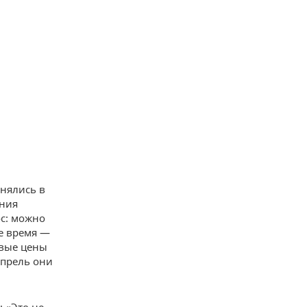
днялись в
ения
с: можно
е время —
овые цены
апрель они