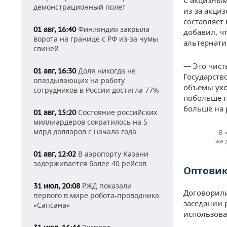
С акцизным
демонстрационный полет
из-за акциз
составляет
Финляндия закрыла
01 авг, 16:40
добавил, ч
ворота на границе с РФ из-за чумы
альтернати
свиней
— Это чист
Доля никогда не
01 авг, 16:30
Государств
опаздывающих на работу
объемы ухо
сотрудников в России достигла 77%
побольше п
больше на 
Состояние российских
01 авг, 15:20
миллиардеров сократилось на 5
млрд долларов с начала года
В 
же 
В аэропорту Казани
01 авг, 12:02
задерживается более 40 рейсов
Оптовик
РЖД показали
31 июл, 20:08
Договорили
первого в мире робота-проводника
заседании 
«Сапсана»
использова