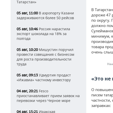
Татарстан»
В Татарста
В аэропорту Казани
05 авг, 11:00
дороже 47 
задерживаются более 50 рейсов
по округу.
должно пом
Россия нарастила
05 авг, 10:46
Сулейманов:
экспорт шоколада на 18% за
минимум, к
полгода
производим
товара про
Мишустин поручил
05 авг, 10:20
очень слыш
провести совещания с бизнесом
для роста производительности
труда
Наи
Удмуртия продаст
05 авг, 09:13
«Это не
«Ижавиа» частному инвестору
О повышени
Fesco
04 авг, 20:21
писем тата
приостанавливает прием заявок на
частности,
перевозки через Черное море
заправках:
Иракская
04 авг, 15:21