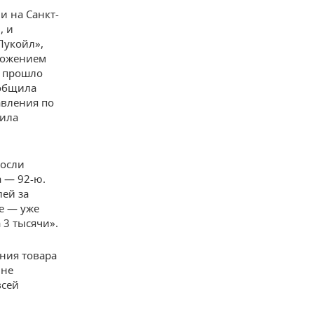
и на Санкт-
, и
Лукойл»,
ложением
я прошло
ообщила
авления по
мила
росли
 — 92-ю.
лей за
ле — уже
 3 тысячи».
ния товара
 не
всей