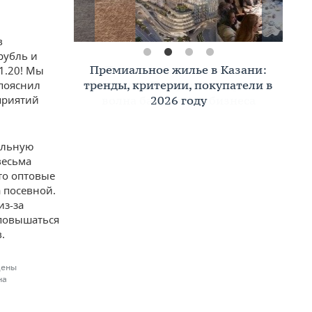
в
рубль и
Премиальное жилье в Казани:
 1.20! Мы
тренды, критерии, покупатели в
 пояснил
приятий
2026 году
ольную
весьма
то оптовые
а посевной.
из-за
 повышаться
.
цены
на