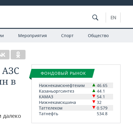
EN
ии
Мероприятия
Спорт
Общество
: АЗС
ФОНДОВЫЙ РЫНОК
ин в
Нижнекамскнефтехим
46.65
Казаньоргсинтез
44.1
КАМАЗ
54.1
Нижнекамскшина
32
Таттелеком
0.579
Татнефть
534.8
и далеко