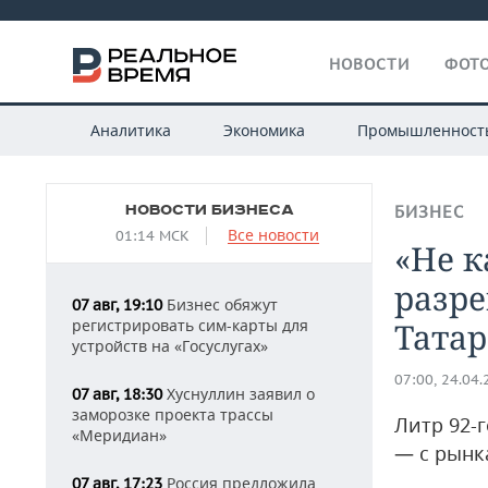
НОВОСТИ
ФОТО
Аналитика
Экономика
Промышленност
НОВОСТИ БИЗНЕСА
БИЗНЕС
Все новости
01:14 МСК
«Не к
разр
Бизнес обяжут
07 авг, 19:10
регистрировать сим-карты для
Татар
устройств на «Госуслугах»
07:00, 24.04
Хуснуллин заявил о
07 авг, 18:30
заморозке проекта трассы
Литр 92-г
«Меридиан»
— с рынк
Россия предложила
07 авг, 17:23