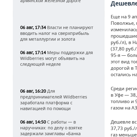
армянской железной дороге
Дешевле
Еще на 9 а
Поволжье, г
Власти не планируют
06 авг, 17:34
изменилась
вводить налог на сверхприбыль
прошедшие 
для металлургии и золота
руб./л), в 
(37,80 руб.
Меры поддержки для
06 авг, 17:14
95-я — бол
Wildberries могут объявить на
этот вид то
следующей неделе
дорогой в Т
остались н
Среди реги
Для
06 авг, 16:20
в Уфе — 38,
предпринимателей Wildberries
топливо и 9
заработала платформа с
газом на А
навигацией по помощи
Дешевле вс
С работы — в
06 авг, 14:50
наручниках: по делу о взятке
37,73 руб./
задержали замглавы «Банка
газ меньше 