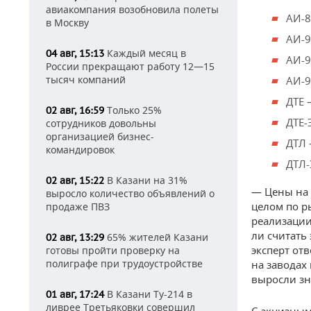
авиакомпания возобновила полеты
АИ-8
в Москву
АИ-9
Каждый месяц в
04 авг, 15:13
АИ-9
России прекращают работу 12—15
тысяч компаний
АИ-9
ДТЕ 
Только 25%
02 авг, 16:59
ДТЕ-
сотрудников довольны
организацией бизнес-
ДТЛ 
командировок
ДТЛ-
В Казани на 31%
02 авг, 15:22
— Цены на 
выросло количество объявлений о
целом по р
продаже ПВЗ
реализации
ли считать
65% жителей Казани
02 авг, 13:29
эксперт отв
готовы пройти проверку на
полиграфе при трудоустройстве
на заводах
выросли зн
В Казани Ту-214 в
01 авг, 17:24
ливрее Третьяковки совершил