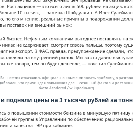
 повышением рост закупочных цен продавцы не связывают:
ов! Рост акцизов — это всего лишь 500 рублей на акциз, ко
 больше 10 тысяч», — заметил Шайдуллин. А Ирек Сулейма
то, по его мнению, реальные причины в подорожании долла
вы поставок на внешний рынок:
ый бизнес. Нефтяным компаниям выгоднее поставлять на эк
о никак не сдерживает, смотрит сквозь пальцы, поэтому су
дят на экспорт. В ФАС, правда, предупреждение сделали, ч
оставляли на внутренний рынок. Мы за это давно выступае
рынке товара, тем он будет дешевле, — пояснил Сулейманов
«Башнефти» отказались официально комментировать проблему, в разгов
добавили, что причин для повышения две — сезонный фактор и рост акци
Фото Acodered / wikipedia.org
и подняли цены на 3 тысячи рублей за тонн
сь о повышении стоимости бензина в минувшую пятницу 
рабочей группы в Управлении по обеспечению рациональн
ния и качества ТЭР при кабмине.