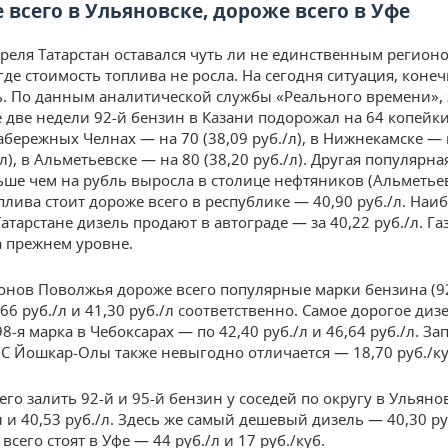
 всего в Ульяновске, дороже всего в Уфе
преля Татарстан оставался чуть ли не единственным регион
де стоимость топлива не росла. На сегодня ситуация, конеч
. По данным аналитической службы «Реального времени», 
две недели 92-й бензин в Казани подорожал на 64 копейки
Набережных Челнах — на 70 (38,09 руб./л), в Нижнекамске — 
/л), в Альметьевске — на 80 (38,20 руб./л). Другая популярн
ьше чем на рубль выросла в столице нефтяников (Альметьев
плива стоит дороже всего в республике — 40,90 руб./л. Наи
атарстане дизель продают в автограде — за 40,22 руб./л. Газ
а прежнем уровне.
онов Поволжья дороже всего популярные марки бензина (92
66 руб./л и 41,30 руб./л соответственно. Самое дорогое диз
8-я марка в Чебоксарах — по 42,40 руб./л и 46,64 руб./л. За
ЗС Йошкар-Олы также невыгодно отличается — 18,70 руб./ку
его залить 92-й и 95-й бензин у соседей по округу в Ульяно
л и 40,53 руб./л. Здесь же самый дешевый дизель — 40,30 руб
всего стоят в Уфе — 44 руб./л и 17 руб./куб.