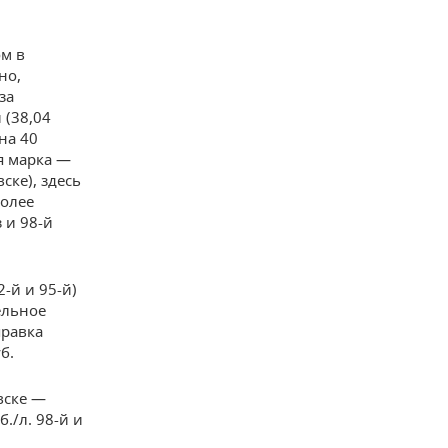
ом в
но,
за
 (38,04
на 40
ая марка —
ске), здесь
более
 и 98-й
-й и 95-й)
ельное
правка
б.
вске —
./л. 98-й и