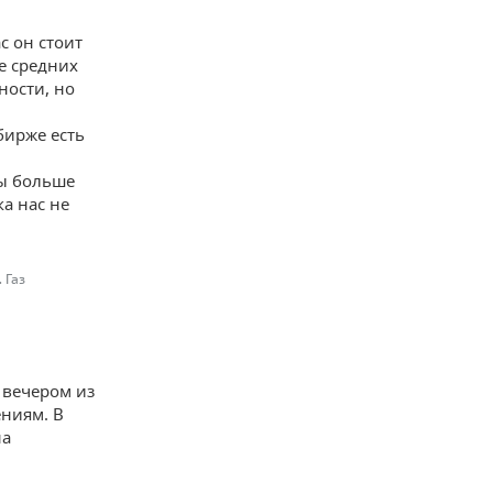
с он стоит
е средних
ности, но
бирже есть
ы больше
а нас не
 Газ
 вечером из
ениям. В
на