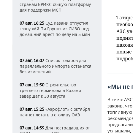
странам БРИКС общую платформу
для поддержки МСП
Татарс
Суд Казани отпустил
07 авг, 16:25
необхо
главу «Ай Пи Групп» из СИЗО под
АЗС ув
домашний арест по делу на 5 млн
поднят
находя
новые 
подроб
Список товаров для
07 авг, 16:07
параллельного импорта останется
без изменений
Строительство
07 авг, 15:50
«Мы не 
третьего терминала в Казани
завершат к 30 августа
В сетях АЗ
заявив, чт
«Аэрофлот» с октября
07 авг, 15:25
топливную 
начнет летать в столицу ОАЭ
рекомендов
предлагали
Для пострадавших от
07 авг, 14:39
услышали, 