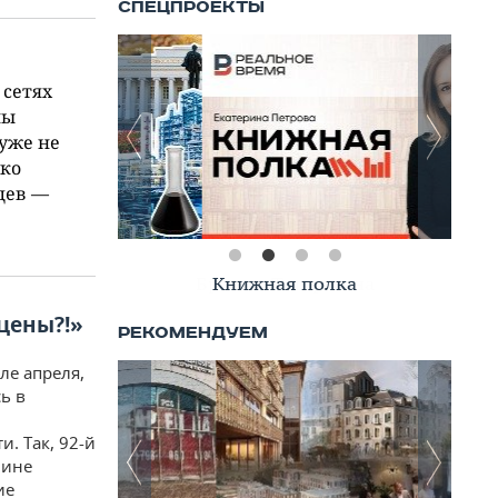
 сетях
ны
 уже не
ько
цев —
Книжная полка
цены?!»
ле апреля,
ь в
. Так, 92-й
мине
ие