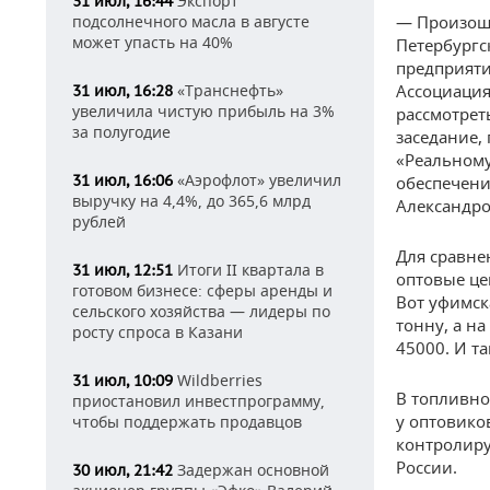
Экспорт
31 июл, 16:44
подсолнечного масла в августе
— Произоше
может упасть на 40%
Петербургс
предприяти
«Транснефть»
Ассоциация
31 июл, 16:28
увеличила чистую прибыль на 3%
рассмотрет
за полугодие
заседание,
«Реальному
«Аэрофлот» увеличил
31 июл, 16:06
обеспечени
выручку на 4,4%, до 365,6 млрд
Александро
рублей
Для сравне
Итоги II квартала в
31 июл, 12:51
оптовые це
готовом бизнесе: сферы аренды и
Вот уфимск
сельского хозяйства — лидеры по
тонну, а н
росту спроса в Казани
45000. И т
Wildberries
31 июл, 10:09
В топливно
приостановил инвестпрограмму,
у оптовико
чтобы поддержать продавцов
контролиру
России.
Задержан основной
30 июл, 21:42