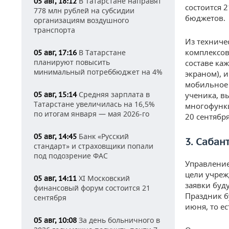
В Татарстане направят
05 авг, 18:12
состоится 
778 млн рублей на субсидии
бюджетов.
организациям воздушного
транспорта
Из техниче
комплексов
В Татарстане
05 авг, 17:16
планируют повысить
составе ка
минимальный потреббюджет на 4%
экраном), 
мобильное 
Средняя зарплата в
05 авг, 15:14
ученика, в
Татарстане увеличилась на 16,5%
многофункц
по итогам января — мая 2026-го
20 сентября
Банк «Русский
05 авг, 14:45
3. Сабан
стандарт» и страховщики попали
под подозрение ФАС
Управление
цели учреж
XI Московский
05 авг, 14:11
заявки буду
финансовый форум состоится 21
Праздник б
сентября
июня, то е
За день больничного в
05 авг, 10:08