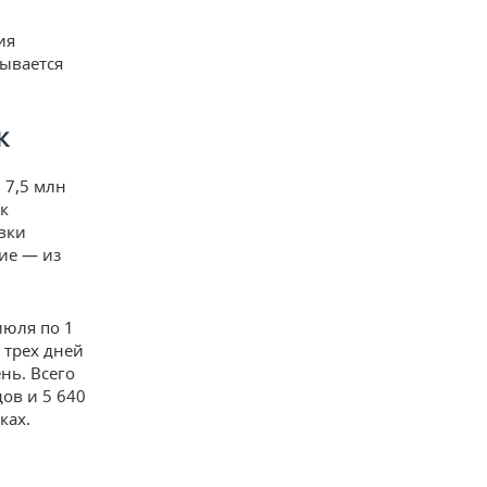
ия
зывается
К
 7,5 млн
к
вки
ие — из
июля по 1
 трех дней
нь. Всего
ов и 5 640
ках.