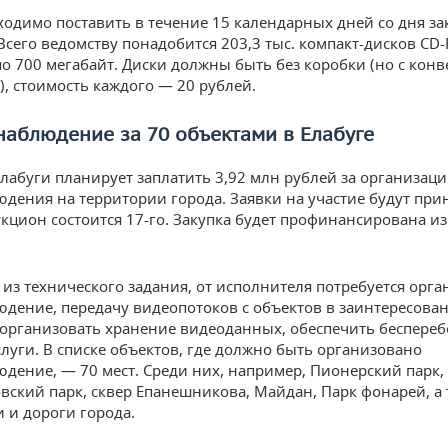
ходимо поставить в течение 15 календарных дней со дня з
 Всего ведомству понадобится 203,3 тыс. компакт-дисков CD
о 700 мегабайт. Диски должны быть без коробки (но с кон
), стоимость каждого — 20 рублей.
наблюдение за 70 объектами в Елабуге
лабуги планирует заплатить 3,92 млн рублей за организац
дения на территории города. Заявки на участие будут при
укцион состоится 17-го. Закупка будет профинансирована и
т из технического задания, от исполнителя потребуется орг
дение, передачу видеопотоков с объектов в заинтересова
 организовать хранение видеоданных, обеспечить беспере
слуги. В списке объектов, где должно быть организовано
дение, — 70 мест. Среди них, например, Пионерский парк,
вский парк, сквер Епанешникова, Майдан, Парк фонарей, а 
и и дороги города.