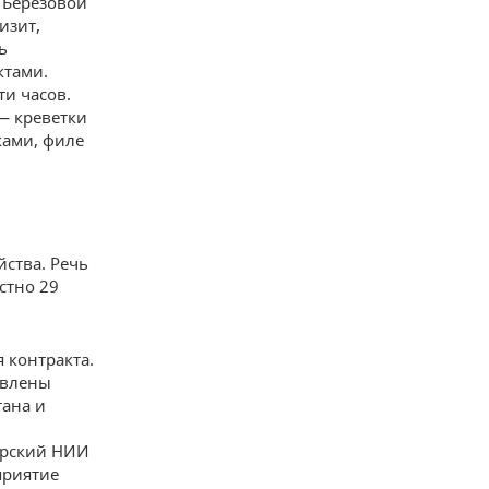
 Березовой
изит,
ь
ктами.
и часов.
— креветки
ками, филе
йства. Речь
стно 29
 контракта.
явлены
ана и
арский НИИ
приятие