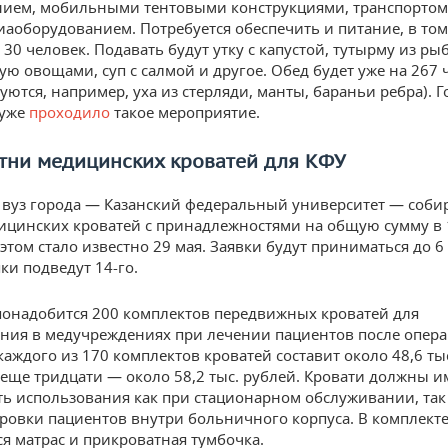
ием, мобильными тентовыми конструкциями, транспортом
аоборудованием. Потребуется обеспечить и питание, в том
 30 человек. Подавать будут утку с капустой, тутырму из ры
ю овощами, суп с салмой и другое. Обед будет уже на 267 
уются, например, уха из стерляди, манты, бараньи ребра). Г
 уже
проходило
такое мероприятие.
отни медицинских кроватей для КФУ
вуз города — Казанский федеральный университет — соби
ицинских кроватей с принадлежностями на общую сумму в 
 этом стало известно 29 мая. Заявки будут приниматься до 6
ки подведут 14-го.
понадобится 200 комплектов передвижных кроватей для
ния в медучреждениях при лечении пациентов после опера
каждого из 170 комплектов кроватей составит около 48,6 тыс
 еще тридцати — около 58,2 тыс. рублей. Кровати должны и
ь использования как при стационарном обслуживании, так
ровки пациентов внутри больничного корпуса. В комплект
ся матрас и прикроватная тумбочка.