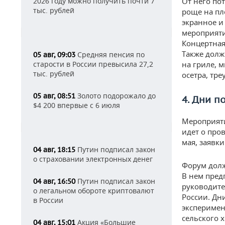
2026 году можно получить почти 7
От него по
тыс. рублей
роще на пл
экранное и
мероприяти
Концертная
Также долж
Средняя пенсия по
05 авг, 09:03
старости в России превысила 27,2
на гриле, 
тыс. рублей
осетра, тре
Золото подорожало до
05 авг, 08:51
4. Дни п
$4 200 впервые с 6 июля
Мероприяти
идет о про
мая, заявк
Путин подписал закон
04 авг, 18:15
о страховании электронных денег
Форум долж
В нем пред
Путин подписал закон
04 авг, 16:50
руководите
о легальном обороте криптовалют
России. Дн
в России
эксперимен
сельского 
Акция «Большие
04 авг, 15:01