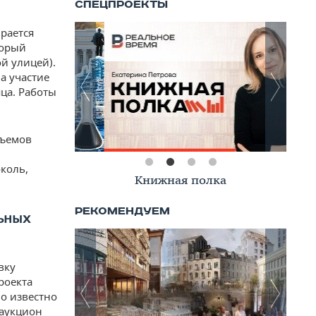
рается
торый
й улицей).
а участие
яца. Работы
бъемов
коль,
Книжная полка
ьных
вку
роекта
ло известно
 аукцион