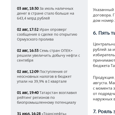
За июль наличных
03 авг, 18:30
Указанный 
денег в стране стало больше на
договора. 
643,4 млрд рублей
дом номер 
Иран опроверг
02 авг, 17:52
6. Пять 
сообщения о сделке по открытию
Ормузского пролива
Центральна
рублей за 
Семь стран ОПЕК+
02 авг, 16:33
избиратель
решили увеличить добычу нефти с
принимаютс
сентября
бюджета Та
Поступления от
02 авг, 12:09
неосновных налогов в бюджет
Продукция 
упали на 39,9% в I квартале
августа. М
с момента 
Татарстан возглавил
01 авг, 19:40
от подрядч
рейтинг регионов по
наружных в
биопромышленному потенциалу
7. Рояль
«Транснефть»
31 июл, 16:28