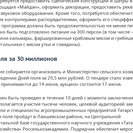
требуется предоставить сценические конструкции и шатры в
ощадке «Майдан», оформить декорации, предоставить рекв
 звуковое оборудование. Кроме того, потребуется обеспечит
е контролерами-распорядителями, оформить его спецэффе
 программа должна быть продолжительностью не менее пят
но быть подготовлено питание на 300 персон (в том числе 
мини-кальмары, фаршированные крабовым мясом и гребеш
угольники с мясом утки и говядины).
оля за 30 миллионов
е собирается организовать и Министерство сельского хозя
ведении Дней поля за 29,5 млн рублей. О тендере стало изве
и принимаются до 14 июня, аукцион состоится 17 июня.
ен быть проведен в течение 10 дней с момента заключения
полагается участие тысячи человек, целевой аудиторией за
ли и специалисты агропромышленных предприятий Татарст
и поля пройдут в Лаишевском районе, на Центральной
тальной базе государственного научного учреждения «Тат
хозяйства» Россельхозакадемии. Подрядчик обеспечит меро