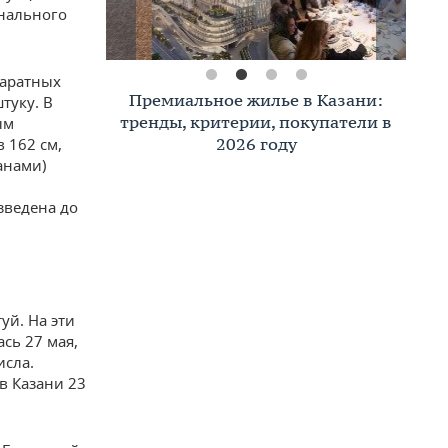
онального
паратных
Премиальное жилье в Казани:
туку. В
тренды, критерии, покупатели в
ым
2026 году
 162 см,
анами)
зведена до
уй. На эти
сь 27 мая,
исла.
в Казани 23