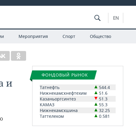
EN
ии
Мероприятия
Спорт
Общество
ФОНДОВЫЙ РЫНОК
а и
Татнефть
544.4
Нижнекамскнефтехим
51.6
Казаньоргсинтез
51.3
КАМАЗ
55.3
Нижнекамскшина
32.25
Таттелеком
0.581
лю