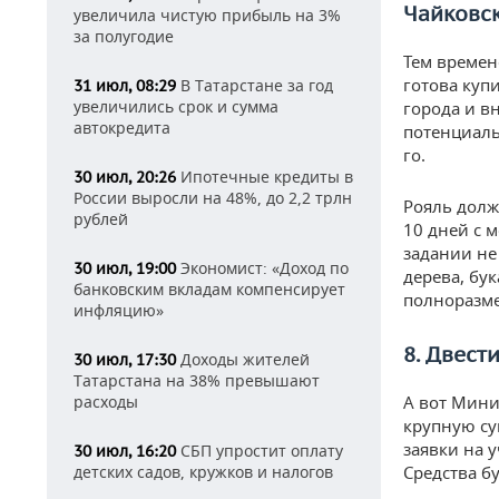
Чайковс
увеличила чистую прибыль на 3%
за полугодие
Тем времен
готова куп
В Татарстане за год
31 июл, 08:29
увеличились срок и сумма
города и в
автокредита
потенциаль
го.
Ипотечные кредиты в
30 июл, 20:26
России выросли на 48%, до 2,2 трлн
Рояль долж
рублей
10 дней с 
задании не
Экономист: «Доход по
30 июл, 19:00
дерева, бу
банковским вкладам компенсирует
полноразме
инфляцию»
8. Двест
Доходы жителей
30 июл, 17:30
Татарстана на 38% превышают
расходы
А вот Мини
крупную су
заявки на 
СБП упростит оплату
30 июл, 16:20
детских садов, кружков и налогов
Средства б