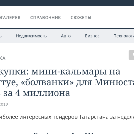
ГАЛЕРЕЯ
СПРАВОЧНИК
СЮЖЕТЫ
ь
Недвижимость
Авто
Бизнес
Технолог
КА
акупки: мини-кальмары на
туе, «болванки» для Минюст
 за 4 миллиона
.2019
иболее интересных тендеров Татарстана за неде