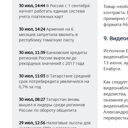
В России с 1 сентября
30 июл, 14:44
Товар необ
начнет работать единая система
контракта.
учета платежных карт
примерно п
формата А6
Армения на 6
30 июл, 14:24
месяцев запретила ввозить в
9. Видео
республику томатную пасту
Исполком Е
Банковские кредиты
30 июл, 11:39
видеонаблю
регионов России выросли до
13 июня, а
рекордных значений с 2017 года
Елабуги.
В Татарстане средний
30 июл, 11:03
срок потребкредита увеличился на
Как следуе
0,7% за год
видеонаблю
ведомства,
Татарстан вновь
30 июл, 08:27
оказания у
вышел в лидеры среди регионов
видеонаблю
России по обороту общепита
Александро
перекрестк
Налоговые льготы для
29 июл, 12:56