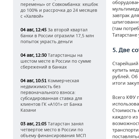
оборудован
перемены» от Совкомбанка: кешбэк
мультимеди
до 100% и рассрочка до 24 месяцев
завтрак для
с «Халвой»
шпигованну
(там потреб
За второй квартал
04 авг, 12:45
Татарстане
банки в России отразили 17,5 млн
попыток украсть деньги
5. Две с
Татарстанцы на
04 авг, 12:30
шестом месте в России по сумме
Старейший 
сбережений в банках
купить мед
рублей. Об
Коммерческая
04 авг, 10:51
итоги закуп
недвижимость без
первоначального взноса:
Всего КФУ 
субсидированная ставка для
использова
клиентов ГК «А101» от Банка
Казани
Стоимость 
каждого из
возможност
Татарстан занял
03 авг, 21:05
четвертое место в России по
транспорти
объему финансирования МСП
поставлять