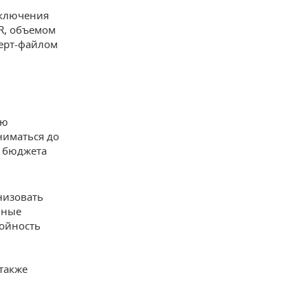
аключения
-R, объемом
верт-файлом
ию
ниматься до
з бюджета
анизовать
нные
бойность
также