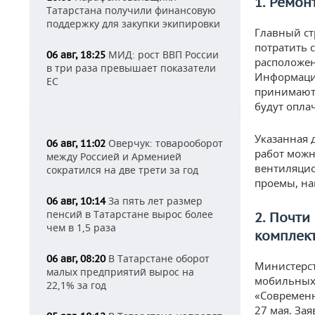
1. Ремон
Татарстана получили финансовую
поддержку для закупки экипировки
Главный ст
потратить 
МИД: рост ВВП России
06 авг, 18:25
расположен
в три раза превышает показатели
Информация
ЕС
принимаютс
будут опла
Указанная 
Оверчук: товарооборот
06 авг, 11:02
работ можн
между Россией и Арменией
вентиляцио
сократился на две трети за год
проемы, на
За пять лет размер
06 авг, 10:14
пенсий в Татарстане вырос более
2. Почти
чем в 1,5 раза
комплек
В Татарстане оборот
06 авг, 08:20
Министерст
малых предприятий вырос на
мобильных 
22,1% за год
«Современн
27 мая. Зая