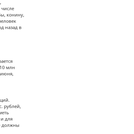
,
 числе
бы, конину,
человек
од назад в
рается
10 млн
 июня,
ций.
. рублей,
меть
 и для
е должны