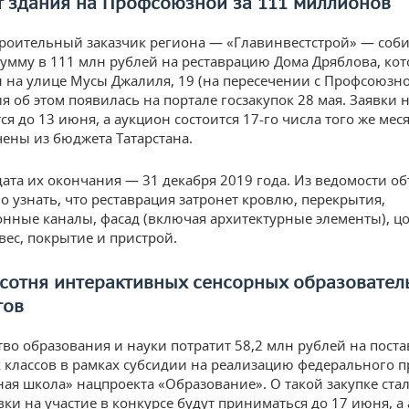
т здания на Профсоюзной за 111 миллионов
роительный заказчик региона — «Главинвестстрой» — соби
сумму в 111 млн рублей на реставрацию Дома Дряблова, ко
 на улице Мусы Джалиля, 19 (на пересечении с Профсоюзно
 об этом появилась на портале госзакупок 28 мая. Заявки н
я до 13 июня, а аукцион состоится 17-го числа того же мес
чены из бюджета Татарстана.
дата их окончания — 31 декабря 2019 года. Из ведомости о
о узнать, что реставрация затронет кровлю, перекрытия,
нные каналы, фасад (включая архитектурные элементы), цо
вес, покрытие и пристрой.
 сотня интерактивных сенсорных образовател
тов
во образования и науки потратит 58,2 млн рублей на поста
классов в рамках субсидии на реализацию федерального п
ая школа» нацпроекта «Образование». О такой закупке ста
вки на участие в конкурсе будут приниматься до 17 июня, а