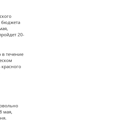
ского
з бюджета
мая,
пройдет 20-
 в течение
ческом
з красного
ь
довольно
8 мая,
ня.