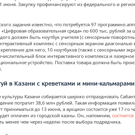
21 июня. Закупку профинансируют из федерального и реги
ского задания известно, что потребуется 97 программно-ап
 «Цифровая образовательная среда» по 600 тыс. рублей за ш
ждого должен быть ноутбук учителя (с сенсорным поворотн
интерактивный комплекс с сенсорным экраном диагональю в
крепление для него, 10 ноутбуков (также с сенсорными экр
ычислительный блок интерактивного комплекса и лазерное
иональное устройство. Поставка товара должна быть прои
.
туй в Казани с креветками и мини-кальмарами
 культуры Казани собирается широко отпраздновать Сабант
дение потратит 38,6 млн рублей. Такая информация появила
т приниматься до 13 июня, а аукцион состоится уже 17-го ч
удет оплачен из городской казны. Он, напомним,
состоится
сть менее чем через неделю после выбора подрядчика.