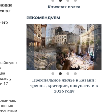
ованию
Книжная полка
узнал
 его
ижайшую к
а
два
рдаялу.
Премиальное жилье в Казани:
и 17
тренды, критерии, покупатели в
2026 году
ованная,
лностью
странении