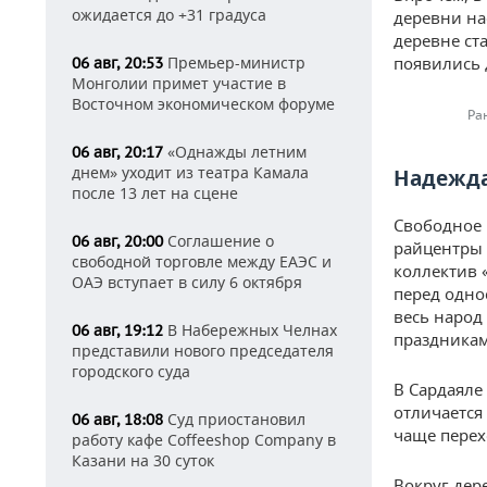
ожидается до +31 градуса
деревни на
деревне ст
Премьер-министр
появились 
06 авг, 20:53
Монголии примет участие в
Восточном экономическом форуме
Ра
«Однажды летним
06 авг, 20:17
днем» уходит из театра Камала
Надежда
после 13 лет на сцене
Свободное 
Соглашение о
06 авг, 20:00
райцентры 
свободной торговле между ЕАЭС и
коллектив 
ОАЭ вступает в силу 6 октября
перед одно
весь народ
В Набережных Челнах
06 авг, 19:12
праздникам
представили нового председателя
городского суда
В Сардаяле
отличается 
Суд приостановил
06 авг, 18:08
чаще перех
работу кафе Coffeeshop Company в
Казани на 30 суток
Вокруг дер