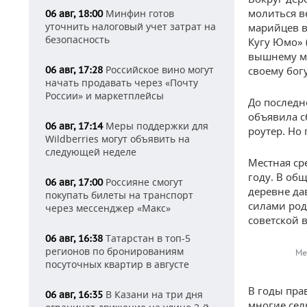
молиться в
Минфин готов
06 авг, 18:00
уточнить налоговый учет затрат на
марийцев в
безопасность
Кугу Юмо» 
вышнему ми
Российское вино могут
06 авг, 17:28
своему бог
начать продавать через «Почту
России» и маркетплейсы
До последн
объявила с
Меры поддержки для
06 авг, 17:14
роутер. Но
Wildberries могут объявить на
следующей неделе
Местная ср
году. В общ
Россияне смогут
06 авг, 17:00
деревне да
покупать билеты на транспорт
силами род
через мессенджер «Макс»
советской в
Татарстан в топ-5
06 авг, 16:38
регионов по бронированиям
Ме
посуточных квартир в августе
В годы пра
В Казани на три дня
06 авг, 16:35
многие сел