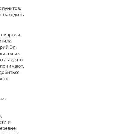
 пунктов.
ит находить
в марте и
атила
рий Эл,
листы из
ь так, что
 понимают,
 добиться
вого
ужок
,
сти и
еревне;