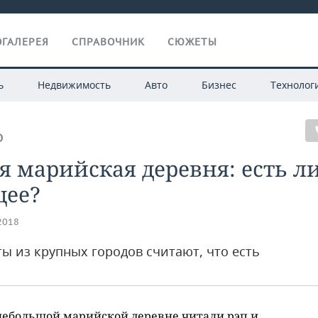
ГАЛЕРЕЯ
СПРАВОЧНИК
СЮЖЕТЫ
ь
Недвижимость
Авто
Бизнес
Технолог
О
я марийская деревня: есть л
щее?
.2018
ты из крупных городов считают, что есть
небольшой марийской деревне читали рэп и