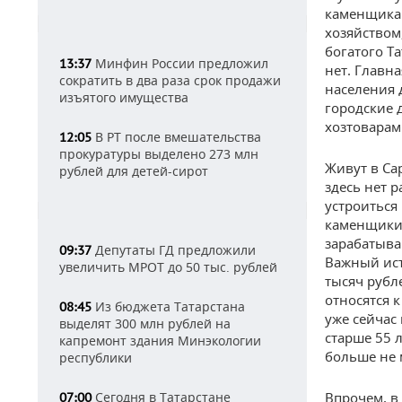
каменщика
хозяйством
богатого Та
Минфин России предложил
13:37
нет. Главн
сократить в два раза срок продажи
населения 
изъятого имущества
городские 
хозтоварам
В РТ после вмешательства
12:05
прокуратуры выделено 273 млн
Живут в Са
рублей для детей-сирот
здесь нет 
устроиться
каменщики 
зарабатываю
Депутаты ГД предложили
09:37
Важный ист
увеличить МРОТ до 50 тыс. рублей
тысяч рубл
относятся 
Из бюджета Татарстана
08:45
уже сейчас 
выделят 300 млн рублей на
старше 55 
капремонт здания Минэкологии
больше не 
республики
Сегодня в Татарстане
Впрочем, в
07:00