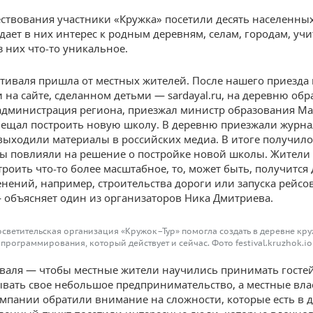
ествования участники «Кружка» посетили десять населенных
дает в них интерес к родным деревням, селам, городам, уч
з них что-то уникальное.
тиваля пришла от местных жителей. После нашего приезда 
 на сайте, сделанном детьми — sardayal.ru, на деревню обр
дминистрация региона, приезжал министр образования Ма
ещал построить новую школу. В деревню приезжали журна
выходили материалы в российских медиа. В итоге получилос
ы повлияли на решение о постройке новой школы. Жители
троить что-то более масштабное, то, может быть, получится
нений, например, строительства дороги или запуска рейсо
— объясняет один из организаторов Ника Дмитриева.
светительская организация «Кружок–Тур» помогла создать в деревне кр
программирования, который действует и сейчас. Фото festival.kruzhok.io
валя — чтобы местные жители научились принимать гостей
вать свое небольшое предпринимательство, а местные вла
мпании обратили внимание на сложности, которые есть в д