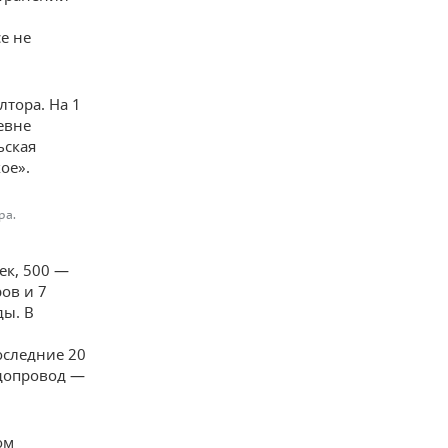
е не
лтора. На 1
евне
ьская
ое».
ра.
ек, 500 —
ов и 7
ды. В
оследние 20
одопровод —
ом