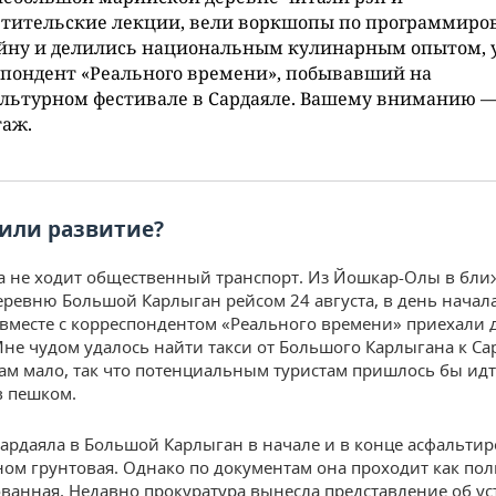
етительские лекции, вели воркшопы по программир
айну и делились национальным кулинарным опытом, 
пондент «Реального времени», побывавший на
льтурном фестивале в Сардаяле. Вашему вниманию —
таж.
 или развитие?
а не ходит общественный транспорт. Из Йошкар-Олы в бл
еревню Большой Карлыган рейсом 24 августа, в день начал
 вместе с корреспондентом «Реального времени» приехали 
Мне чудом удалось найти такси от Большого Карлыгана к Са
там мало, так что потенциальным туристам пришлось бы идт
в пешком.
Сардаяла в Большой Карлыган в начале и в конце асфальтир
ном грунтовая. Однако по документам она проходит как по
ванная. Недавно прокуратура вынесла представление об у