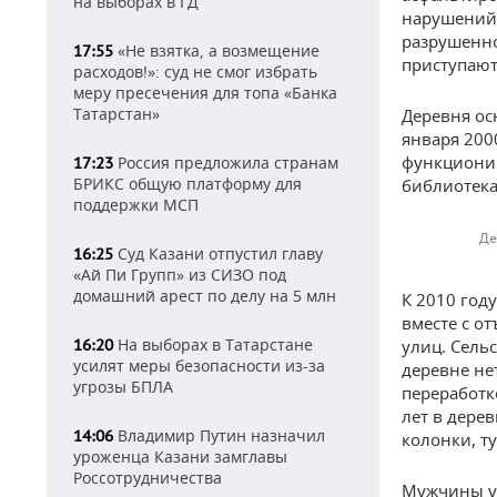
на выборах в ГД
нарушений 
разрушенно
«Не взятка, а возмещение
17:55
приступают
расходов!»: суд не смог избрать
меру пресечения для топа «Банка
Татарстан»
Деревня осн
января 200
функционир
Россия предложила странам
17:23
БРИКС общую платформу для
библиотека
поддержки МСП
Де
Суд Казани отпустил главу
16:25
«Ай Пи Групп» из СИЗО под
домашний арест по делу на 5 млн
К 2010 год
вместе с о
На выборах в Татарстане
16:20
улиц. Сель
усилят меры безопасности из-за
деревне не
угрозы БПЛА
переработк
лет в дере
Владимир Путин назначил
14:06
колонки, т
уроженца Казани замглавы
Россотрудничества
Мужчины уе