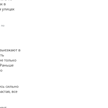
х в
а улицах
 по
 выезжают в
сть
не только
 Раньше
по
есь сильно
астая, все
едут