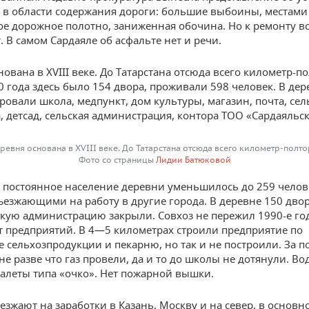
в области содержания дороги: большие выбоины, местами
е дорожное полотно, заниженная обочина. Но к ремонту вс
. В самом Сардаяле об асфальте нет и речи.
ована в XVIII веке. До Татарстана отсюда всего километр-по
0 года здесь было 154 двора, проживали 598 человек. В дер
овали школа, медпункт, дом культуры, магазин, почта, сел
, детсад, сельская администрация, контора ТОО «Сардаяльск
ревня основана в XVIII веке. До Татарстана отсюда всего километр-полто
Фото со страницы
Лидии Батюковой
у постоянное население деревни уменьшилось до 259 челов
тъезжающими на работу в другие города. В деревне 150 двор
скую администрацию закрыли. Совхоз не пережил 1990-е го
т предприятий. В 4—5 километрах строили предприятие по
е сельхозпродукции и пекарню, но так и не построили. За п
вне разве что газ провели, да и то до школы не дотянули. В
уалеты типа «очко». Нет пожарной вышки.
зжают на заработки в Казань, Москву и на север, в основн