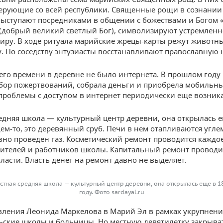
ерующие со всей республики. Священные рощи в сознани
ыступают посредниками в общении с божествами и Богом
(добрый великий светлый Бог), символизируют устремленн
ру. В ходе ритуала марийские жрецы-карты режут животны
у. По соседству энтузиасты восстанавливают православную 
его времени в деревне не было интернета. В прошлом году
бор пожертвований, собрала деньги и приобрела мобильный
 проблемы с доступом в интернет периодически еще возник
едняя школа — культурный центр деревни, она открылась е
ем-то, это деревянный сруб. Печи в нем отапливаются углем
вно проведен газ. Косметический ремонт проводится каждое
ителей и работников школы. Капитальный ремонт проводи
ласти. Власть денег на ремонт давно не выделяет.
стная средняя школа — культурный центр деревни, она открылась еще в 1
году. Фото sardayal.ru
вления Леонида Маркелова в Марий Эл в рамках укрупнени
ьские школы и больницы. Но местную девятилетку закрыва