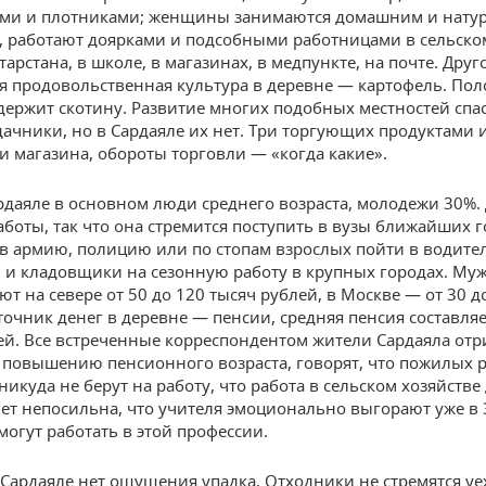
ми и плотниками; женщины занимаются домашним и нату
, работают доярками и подсобными работницами в сельско
тарстана, в школе, в магазинах, в медпункте, на почте. Дру
ая продовольственная культура в деревне — картофель. По
держит скотину. Развитие многих подобных местностей спа
дачники, но в Сардаяле их нет. Три торгующих продуктами 
и магазина, обороты торговли — «когда какие».
рдаяле в основном люди среднего возраста, молодежи 30%. 
работы, так что она стремится поступить в вузы ближайших 
 в армию, полицию или по стопам взрослых пойти в водите
и кладовщики на сезонную работу в крупных городах. М
т на севере от 50 до 120 тысяч рублей, в Москве — от 30 до
очник денег в деревне — пенсии, средняя пенсия составля
ей. Все встреченные корреспондентом жители Сардаяла от
к повышению пенсионного возраста, говорят, что пожилых 
никуда не берут на работу, что работа в сельском хозяйств
лет непосильна, что учителя эмоционально выгорают уже в 
могут работать в этой профессии.
 Сардаяле нет ощущения упадка. Отходники не стремятся уе