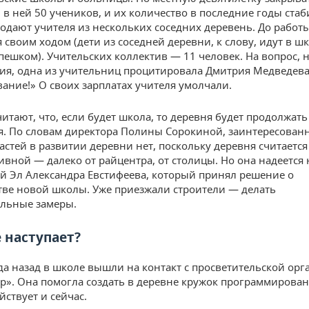
 в ней 50 учеников, и их количество в последние годы стаб
одают учителя из нескольких соседних деревень. До работ
 своим ходом (дети из соседней деревни, к слову, идут в ш
пешком). Учительских коллектив — 11 человек. На вопрос, 
ия, одна из учительниц процитировала Дмитрия Медведева
вание!» О своих зарплатах учителя умолчали.
читают, что, если будет школа, то деревня будет продолжать
я. По словам директора Полины Сорокиной, заинтересованн
астей в развитии деревни нет, поскольку деревня считается
ивной — далеко от райцентра, от столицы. Но она надеется 
й Эл Александра Евстифеева, который принял решение о
тве новой школы. Уже приезжали строители — делать
льные замеры.
 наступает?
да назад в школе вышли на контакт с просветительской ор
р». Она помогла создать в деревне кружок программирован
йствует и сейчас.