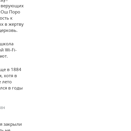
и верующих
 «Ош Поро
ость к
х в жертву
церковь.
 школа
 Wi-Fi-
ают.
ще в 1884
, хотя в
 лето
лся в годы
884
я закрыли
ть не