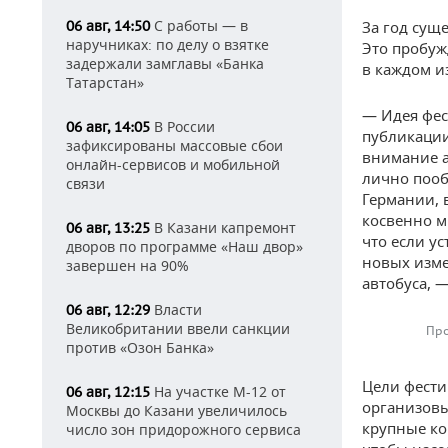
С работы — в
06 авг, 14:50
За год сущ
наручниках: по делу о взятке
Это пробуж
задержали замглавы «Банка
в каждом и
Татарстан»
— Идея фес
В России
06 авг, 14:05
публикации
зафиксированы массовые сбои
внимание а
онлайн-сервисов и мобильной
лично пооб
связи
Германии, 
косвенно м
В Казани капремонт
06 авг, 13:25
что если ус
дворов по программе «Наш двор»
новых изме
завершен на 90%
автобуса, 
Власти
06 авг, 12:29
Великобритании ввели санкции
Про
против «Озон Банка»
Цели фести
На участке М-12 от
06 авг, 12:15
организовы
Москвы до Казани увеличилось
крупные ко
число зон придорожного сервиса