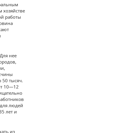
ральным
м хозяйстве
гой работы
ловина
сают
и
Для нее
городов,
ли,
ужчины
 50 тысяч.
ет 10—12
рицательно
работников
е для людей
35 лет и
хать из