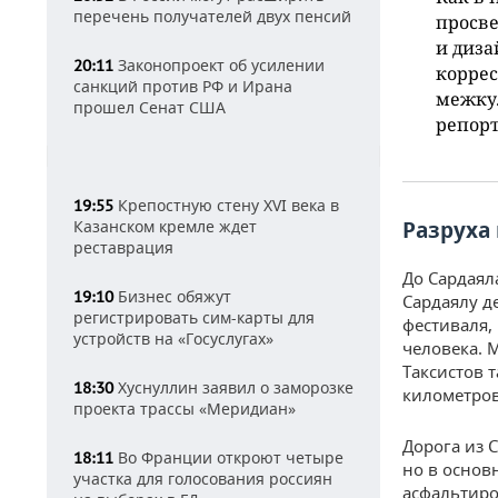
перечень получателей двух пенсий
просв
и диз
Законопроект об усилении
20:11
коррес
санкций против РФ и Ирана
межку
прошел Сенат США
репор
Крепостную стену XVI века в
19:55
Казанском кремле ждет
Разруха
реставрация
До Сардаял
Бизнес обяжут
19:10
Сардаялу д
регистрировать сим-карты для
фестиваля,
устройств на «Госуслугах»
человека. 
Таксистов 
Хуснуллин заявил о заморозке
18:30
километро
проекта трассы «Меридиан»
Дорога из 
Во Франции откроют четыре
18:11
но в основ
участка для голосования россиян
асфальтиро