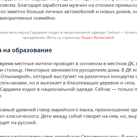
совсем. Благодаря заработкам мужчин на отхожих промысла
ало заметно больше личных автомобилей и новых домов, н
декоративные скамейки.
ньше весь народ Сардаяла ходил в национальной одежде. Сейчас — только
праздникам. Фото со страницы
Лидии Батюковой
 на образование
время местные жители проводят в основном в местном ДК,
и столицу. Некоторые занимаются рукоделием дома. В ДК е
«Олыкмарий», который выступает на различных концертах 
сельчанами, но и выезжает в близлежащие деревни и села.
 Сардаяла ходил в национальной одежде. Сейчас — только 
.
 самый древний говор марийского языка, произношение зд
от классического. Дети между собой говорят на нем, но, выр
одят на русский.
евни расположены семь марийских Священных рощ. В них 