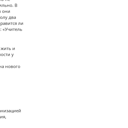
ильно. В
ы они
колу два
нравится ли
: «Учитель
 жить и
ости у
на нового
ганизацией
ия,