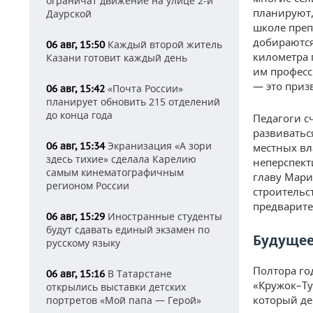
ограничат движение на улице 2-й
планируют,
Даурской
школе преп
добираются
Каждый второй житель
06 авг, 15:50
километра 
Казани готовит каждый день
им професс
— это приз
«Почта России»
06 авг, 15:42
планирует обновить 215 отделений
до конца года
Педагоги с
развиватьс
Экранизация «А зори
06 авг, 15:34
местных вл
здесь тихие» сделала Карелию
неперспект
самым кинематографичным
главу Мари
регионом России
строительс
предварите
Иностранные студенты
06 авг, 15:29
будут сдавать единый экзамен по
Будущее
русскому языку
Полтора го
В Татарстане
06 авг, 15:16
«Кружок–Ту
открылись выставки детских
который де
портретов «Мой папа — Герой»