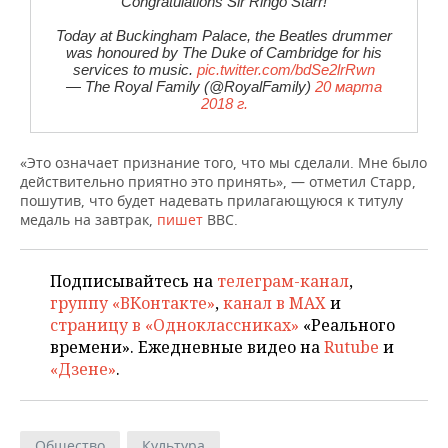
Congratulations Sir Ringo Starr!
НЕФТЕХИМИЯ
РОЗНИЧНАЯ ТОРГОВЛЯ
НОВОСТИ ТЕХНОЛОГИЙ
Today at Buckingham Palace, the Beatles drummer
МЕРОПРИЯТИЯ
НЕФТЬ
was honoured by The Duke of Cambridge for his
services to music.
pic.twitter.com/bdSe2lrRwn
ТРАНСПОРТ
IT
НОВОСТИ МЕРОПРИЯТИЙ
СПОРТ
— The Royal Family (@RoyalFamily)
20 марта
ОПК
2018 г.
УСЛУГИ
МЕДИА
ВЫЕЗДНАЯ РЕДАКЦИЯ
НОВОСТИ СПОРТА
ОБЩЕСТВО
ЭНЕРГЕТИКА
«Это означает признание того, что мы сделали. Мне было
ТЕЛЕКОММУНИКАЦИИ
БИЗНЕС-БРАНЧИ
ФУТБОЛ
НОВОСТИ ОБЩЕСТВА
ФОТОГАЛЕРЕЯ
действительно приятно это принять», — отметил Старр,
пошутив, что будет надевать прилагающуюся к титулу
медаль на завтрак,
пишет
BBC.
ONLINE-КОНФЕРЕНЦИИ
ХОККЕЙ
ВЛАСТЬ
СЮЖЕТЫ
ОТКРЫТАЯ ЛЕКЦИЯ
БАСКЕТБОЛ
ИНФРАСТРУКТУРА
СПРАВОЧНИК
Подписывайтесь на
телеграм-канал
,
группу «ВКонтакте»
,
канал в MAX
и
ВОЛЕЙБОЛ
ИСТОРИЯ
СПИСОК ПЕРСОН
ПОЛНАЯ ВЕРСИЯ
страницу в «Одноклассниках»
«Реального
времени». Ежедневные видео на
Rutube
и
КИБЕРСПОРТ
КУЛЬТУРА
СПИСОК КОМПАНИЙ
«Дзене»
.
ФИГУРНОЕ КАТАНИЕ
МЕДИЦИНА
Общество
Культура