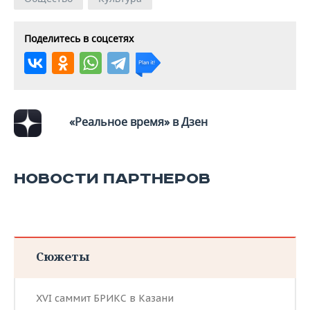
ВОДНЫЕ ВИДЫ СПОРТА
ОБРАЗОВАНИЕ
ХОККЕЙ С МЯЧОМ
ПРОИСШЕСТВИЯ
Поделитесь в соцсетях
«Реальное время» в Дзен
НОВОСТИ ПАРТНЕРОВ
Сюжеты
XVI саммит БРИКС в Казани