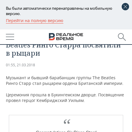
Вы были автоматически перенаправлены на мобильную
версию.
Перейти на полную версию
РЕГИОНЫ
ОБЩЕСТВО
Бывшего барабанщика The
БАШКОРТОСТАН
НОВОСТИ
Beatles Ринго Старра посвятили
ТАТАРСТАН
АНАЛИТИКА
в рыцари
УДМУРТИЯ
НОВОСТИ АНАЛИТИКИ
ЭКОНОМИКА
01:55, 21.03.2018
ДЕКЛАРАЦИИ О ДОХОДАХ
НОВОСТИ ЭКОНОМИКИ
ПРОМЫШЛЕННОСТЬ
Музыкант и бывший барабанщик группы The Beatles
Ринго Старр стал рыцарем ордена Британской империи.
КОРОЛИ ГОСЗАКАЗА ПФО
ФИНАНСЫ
НОВОСТИ
НЕДВИЖИМОСТЬ
ПРОМЫШЛЕННОСТИ
Церемония прошла в Букингемском дворце. Посвящение
провел герцог Кембриджский Уильям.
ВУЗЫ ТАТАРСТАНА
БАНКИ
НОВОСТИ НЕДВИЖИМОСТИ
АВТО
АГРОПРОМ
КОМУ ПРИНАДЛЕЖАТ
БЮДЖЕТ
НОВОСТИ АВТО
БИЗНЕС
ТОРГОВЫЕ ЦЕНТРЫ
МАШИНОСТРОЕНИЕ
ТАТАРСТАНА
ИНВЕСТИЦИИ
НОВОСТИ БИЗНЕСА
ТЕХНОЛОГИИ