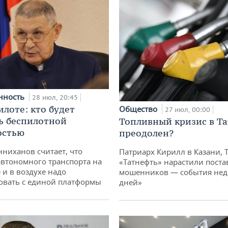
нность
28 июл, 20:45
илоте: кто будет
Общество
27 июл, 00:00
ь беспилотной
Топливный кризис в Та
остью
преодолен?
ниханов считает, что
Патриарх Кирилл в Казани, 
втономного транспорта на
«Татнефть» нарастили поста
 и в воздухе надо
мошенников — события неде
овать с единой платформы
дней»