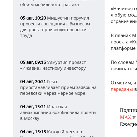
объем мобильного трафика
«Начиная с
любую моди
Мишустин поручил
05 авг, 10:20
ограничени
провести совещания с бизнесом
для роста производительности
В планах М
труда
проекта «К
платформе
По словам 
Удмуртия продаст
05 авг, 09:13
«Ижавиа» частному инвестору
начинаться
Fesco
04 авг, 20:21
Отметим, ч
приостанавливает прием заявок на
переданы
в
перевозки через Черное море
Иракская
04 авг, 15:21
Подпи
авиакомпания возобновила полеты
MAX
и
в Москву
Ежедн
Каждый месяц в
04 авг, 15:13