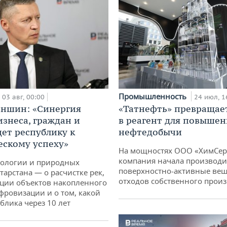
Промышленность
03 авг, 00:00
24 июл, 1
аншин: «Синергия
«Татнефть» превращае
изнеса, граждан и
в реагент для повышен
дет республику к
нефтедобычи
ескому успеху»
На мощностях ООО «ХимСер
компания начала производи
кологии и природных
поверхностно-активные вещ
тарстана — о расчистке рек,
отходов собственного произ
ции объектов накопленного
ифровизации и о том, какой
блика через 10 лет