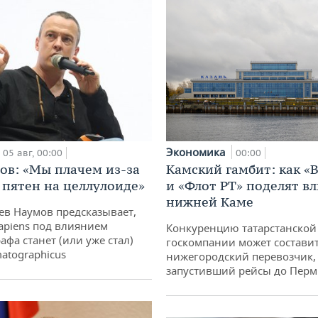
Экономика
00:00
05 авг, 00:00
Камский гамбит: как «
ов: «Мы плачем из-за
и «Флот РТ» поделят в
 пятен на целлулоиде»
нижней Каме
ев Наумов предсказывает,
apiens под влиянием
Конкуренцию татарстанской
афа станет (или уже стал)
госкомпании может состави
atographicus
нижегородский перевозчик,
запустивший рейсы до Пер