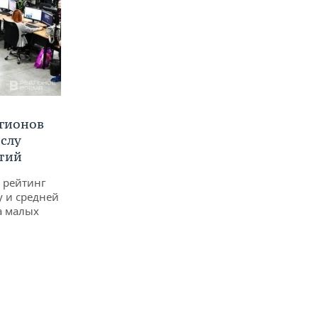
егионов
ислу
тий
 рейтинг
у и средней
а малых