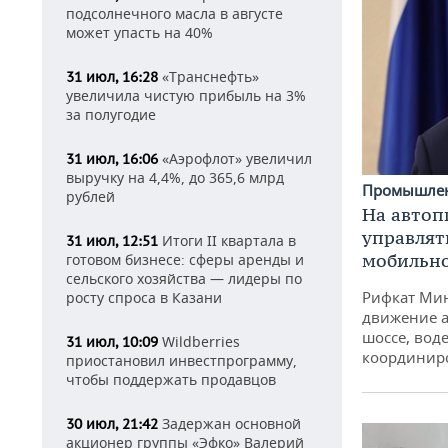
подсолнечного масла в августе
может упасть на 40%
«Транснефть»
31 июл, 16:28
увеличила чистую прибыль на 3%
за полугодие
«Аэрофлот» увеличил
31 июл, 16:06
выручку на 4,4%, до 365,6 млрд
Промышле
рублей
На автоп
управлят
Итоги II квартала в
31 июл, 12:51
мобильн
готовом бизнесе: сферы аренды и
сельского хозяйства — лидеры по
Рифкат Мин
росту спроса в Казани
движение а
шоссе, воде
Wildberries
31 июл, 10:09
координир
приостановил инвестпрограмму,
чтобы поддержать продавцов
Задержан основной
30 июл, 21:42
акционер группы «Эфко» Валерий