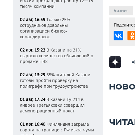
России прекращают работу 12—15
тысяч компаний
Бизнес
Только 25%
02 авг, 16:59
Поделитес
сотрудников довольны
организацией бизнес-
командировок
В Казани на 31%
02 авг, 15:22
выросло количество объявлений о
продаже ПВЗ
«
65% жителей Казани
02 авг, 13:29
готовы пройти проверку на
НОВО
полиграфе при трудоустройстве
В Казани Ту-214 в
01 авг, 17:24
ливрее Третьяковки совершил
демонстрационный полет
ЧИТА
Финляндия закрыла
01 авг, 16:40
ворота на границе с РФ из-за чумы