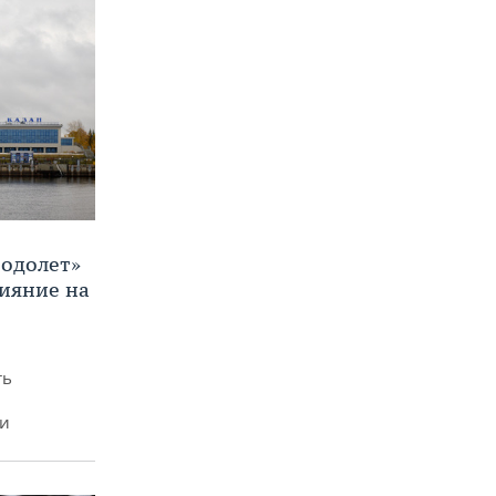
Водолет»
лияние на
ть
ми