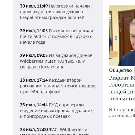
Налоговики начали
30 июл, 11:49
проверку источников доходов
безработных граждан-богачей
Россияне совершили
29 июл, 14:05
почти 500 тыс. поездок в Грузию с
начала года
Из-за ударов дронов
29 июл, 09:05
Wildberries ищет 100 тыс. кв. м
складов в Казахстане
Общество
Рифкат М
Каждый второй
28 июл, 17:14
говорили
россиянин начинает поиск товаров
людей нет
с ресейл-платформ
незамен
РЖД опровергли
28 июл, 14:44
В Татарста
введение новых правил в дальних
археолога 
и пригородных поездах
ФАС: Wildberries и
28 июл, 12:00