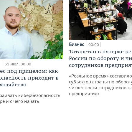
Бизнес
00:00
Татарстан в пятерке р
России по обороту и ч
и
31 июл, 00:00
сотрудников предприя
ес под прицелом: как
«Реальное время» составило
опасность приходит в
субъектов страны по оборот
 хозяйство
численности сотрудников н
предприятиях
раивать кибербезопасность
ре и с чего начать