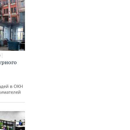
0
урного
адей в ОКН
нимателей