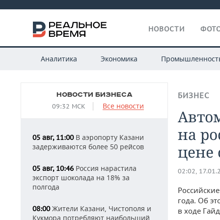
НОВОСТИ
ФОТО
Аналитика
Экономика
Промышленност
НОВОСТИ БИЗНЕСА
БИЗНЕС
Все новости
09:32 МСК
Автом
на ро
В аэропорту Казани
05 авг, 11:00
задерживаются более 50 рейсов
цене 
Россия нарастила
05 авг, 10:46
02:02, 17.01.
экспорт шоколада на 18% за
полгода
Российские
года. Об э
Жители Казани, Чистополя и
08:00
в ходе Гай
Кукмора потребляют наибольший