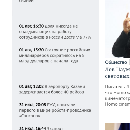
свиней
Доля никогда не
01 авг, 16:30
опаздывающих на работу
сотрудников в России достигла 77%
Состояние российских
01 авг, 15:20
миллиардеров сократилось на 5
млрд долларов с начала года
Общество
Лев Наум
световых
Писатель Л
В аэропорту Казани
01 авг, 12:02
задерживается более 40 рейсов
что Homo s
кинематогр
Homo cinem
РЖД показали
31 июл, 20:08
первого в мире робота-проводника
«Сапсана»
Экспорт
31 июл, 16:44