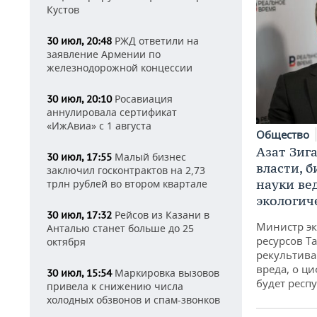
Кустов
РЖД ответили на
30 июл, 20:48
заявление Армении по
железнодорожной концессии
Росавиация
30 июл, 20:10
аннулировала сертификат
«ИжАвиа» с 1 августа
Общество
Азат Зиг
Малый бизнес
30 июл, 17:55
власти, б
заключил госконтрактов на 2,73
науки ве
трлн рублей во втором квартале
экологич
Рейсов из Казани в
30 июл, 17:32
Министр э
Анталью станет больше до 25
ресурсов Та
октября
рекультива
вреда, о ц
Маркировка вызовов
30 июл, 15:54
будет респу
привела к снижению числа
холодных обзвонов и спам-звонков