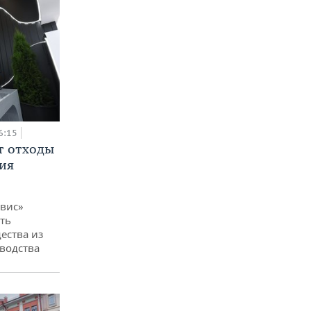
6:15
т отходы
ия
вис»
ть
ества из
водства