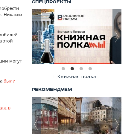
иобрести
. Никаких
мобилей
а этой
ции могут
Книжная полка
ва
были
ал в