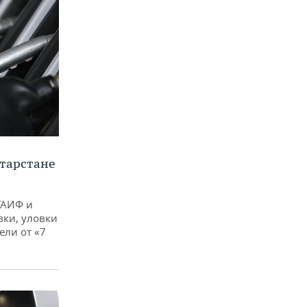
тарстане
ТАИФ и
вки, уловки
ли от «7