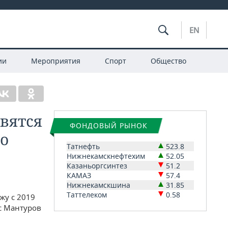
EN
ии
Мероприятия
Спорт
Общество
вятся
ФОНДОВЫЙ РЫНОК
по
Татнефть
523.8
Нижнекамскнефтехим
52.05
Казаньоргсинтез
51.2
КАМАЗ
57.4
Нижнекамскшина
31.85
Таттелеком
0.58
жу с 2019
с Мантуров