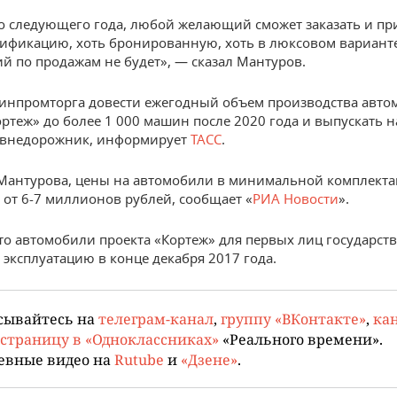
о следующего года, любой желающий сможет заказать и пр
фикацию, хоть бронированную, хоть в люксовом варианте
й по продажам не будет», — сказал Мантуров.
инпромторга довести ежегодный объем производства авто
ортеж» до более 1 000 машин после 2020 года и выпускать н
 внедорожник, информирует
ТАСС
.
Мантурова, цены на автомобили в минимальной комплекта
 от 6-7 миллионов рублей, сообщает «
РИА Новости
».
то автомобили проекта «Кортеж» для первых лиц государст
 эксплуатацию в конце декабря 2017 года.
сывайтесь на
телеграм-канал
,
группу «ВКонтакте»
,
кан
страницу в «Одноклассниках»
«Реального времени».
евные видео на
Rutube
и
«Дзене»
.