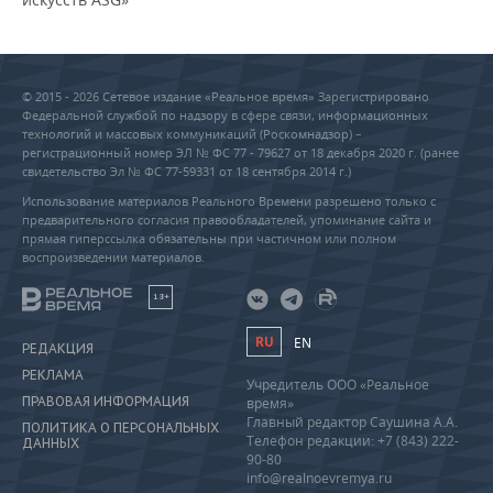
© 2015 - 2026 Сетевое издание «Реальное время» Зарегистрировано
Федеральной службой по надзору в сфере связи, информационных
технологий и массовых коммуникаций (Роскомнадзор) –
регистрационный номер ЭЛ № ФС 77 - 79627 от 18 декабря 2020 г. (ранее
свидетельство Эл № ФС 77-59331 от 18 сентября 2014 г.)
Использование материалов Реального Времени разрешено только с
предварительного согласия правообладателей, упоминание сайта и
прямая гиперссылка обязательны при частичном или полном
воспроизведении материалов.
18+
RU
EN
РЕДАКЦИЯ
РЕКЛАМА
Учредитель ООО «Реальное
ПРАВОВАЯ ИНФОРМАЦИЯ
время»
Главный редактор Саушина А.А.
ПОЛИТИКА О ПЕРСОНАЛЬНЫХ
Телефон редакции: +7 (843) 222-
ДАННЫХ
90-80
info@realnoevremya.ru