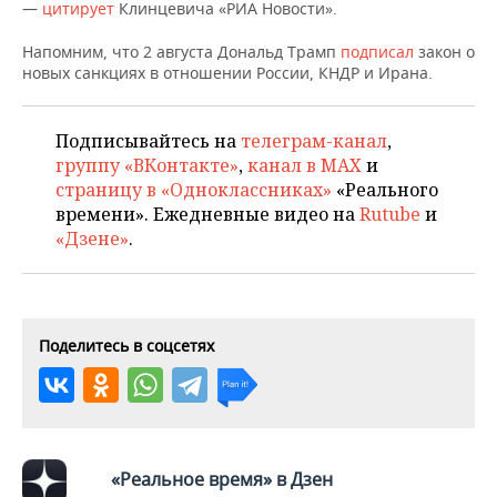
ВОДНЫЕ ВИДЫ СПОРТА
ОБРАЗОВАНИЕ
—
цитирует
Клинцевича «РИА Новости».
Напомним, что 2 августа Дональд Трамп
подписал
закон о
ХОККЕЙ С МЯЧОМ
ПРОИСШЕСТВИЯ
новых санкциях в отношении России, КНДР и Ирана.
Подписывайтесь на
телеграм-канал
,
группу «ВКонтакте»
,
канал в MAX
и
страницу в «Одноклассниках»
«Реального
времени». Ежедневные видео на
Rutube
и
«Дзене»
.
Поделитесь в соцсетях
«Реальное время» в Дзен