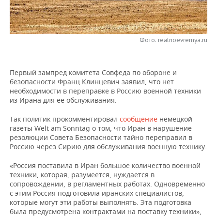
НЕФТЕХИМИЯ
РОЗНИЧНАЯ ТОРГОВЛЯ
НОВОСТИ ТЕХНОЛОГИЙ
МЕРОПРИЯТИЯ
НЕФТЬ
ТРАНСПОРТ
IT
НОВОСТИ МЕРОПРИЯТИЙ
СПОРТ
Фото: realnoevremya.ru
ОПК
УСЛУГИ
МЕДИА
ВЫЕЗДНАЯ РЕДАКЦИЯ
НОВОСТИ СПОРТА
ОБЩЕСТВО
ЭНЕРГЕТИКА
Первый зампред комитета Совфеда по обороне и
безопасности Франц Клинцевич заявил, что нет
ТЕЛЕКОММУНИКАЦИИ
БИЗНЕС-БРАНЧИ
ФУТБОЛ
НОВОСТИ ОБЩЕСТВА
ФОТОГАЛЕРЕЯ
необходимости в переправке в Россию военной техники
из Ирана для ее обслуживания.
ONLINE-КОНФЕРЕНЦИИ
ХОККЕЙ
ВЛАСТЬ
СЮЖЕТЫ
Так политик прокомментировал
сообщение
немецкой
газеты Welt am Sonntag о том, что Иран в нарушение
ОТКРЫТАЯ ЛЕКЦИЯ
БАСКЕТБОЛ
ИНФРАСТРУКТУРА
СПРАВОЧНИК
резолюции Совета Безопасности тайно переправил в
Россию через Сирию для обслуживания военную технику.
ВОЛЕЙБОЛ
ИСТОРИЯ
СПИСОК ПЕРСОН
ПОЛНАЯ ВЕРСИЯ
«Россия поставила в Иран большое количество военной
КИБЕРСПОРТ
КУЛЬТУРА
СПИСОК КОМПАНИЙ
техники, которая, разумеется, нуждается в
сопровождении, в регламентных работах. Одновременно
с этим Россия подготовила иранских специалистов,
ФИГУРНОЕ КАТАНИЕ
МЕДИЦИНА
которые могут эти работы выполнять. Эта подготовка
была предусмотрена контрактами на поставку техники»,